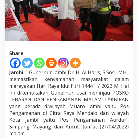
D
U
L
F
I
T
R
I
1
Share
4
4
4
H
Jambi
– Gubernur Jambi Dr. H. Al Haris, S.Sos., MH.,
memastikan kenyamanan masyarakat dalam
merayakan Hari Raya Idul Fitri 1444 H/ 2023 M. Hal
ini dikemukakan Gubernur usai meninjau POSKO
LEBARAN DAN PENGAMANAN MALAM TAKBIRAN
yang berada diwilayah Muaro Jambi yaitu Pos
Pengamanan di Citra Raya Mendalo dan wilayah
Kota Jambi yaitu Pos Pengamanan Aurduri,
Simpang Mayang dan Ancol, Jum’at (21/04/2022)
malam.