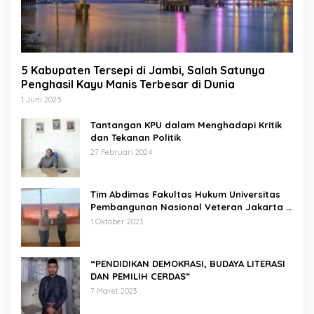
5 Kabupaten Tersepi di Jambi, Salah Satunya
Penghasil Kayu Manis Terbesar di Dunia
1 Juni 2025
Tantangan KPU dalam Menghadapi Kritik
dan Tekanan Politik
27 Februari 2024
Tim Abdimas Fakultas Hukum Universitas
Pembangunan Nasional Veteran Jakarta
Melakukan Pendampingan dan
1 Oktober 2023
Pendaftaran Dua Badan Hukum Sekaligus
“PENDIDIKAN DEMOKRASI, BUDAYA LITERASI
DAN PEMILIH CERDAS”
7 Maret 2023