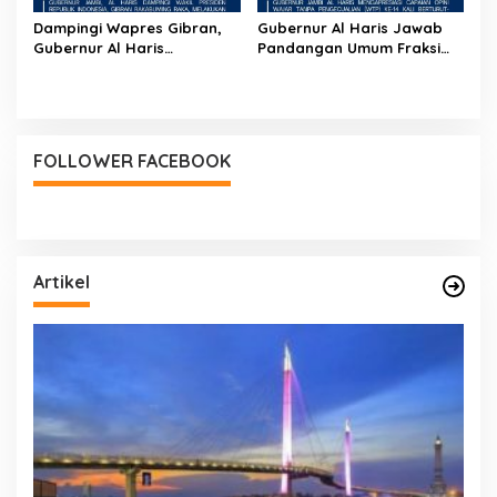
Dampingi Wapres Gibran,
Gubernur Al Haris Jawab
Gubernur Al Haris
Pandangan Umum Fraksi
Perjuangkan MRI Baru dan
DPRD: Komitmen Perkuat
Tambahan Dokter Spesialis
Tata Kelola dan
untuk RSUD Raden
Kesejahteraan Masyarakat
Mattaher
FOLLOWER FACEBOOK
Artikel