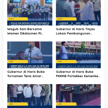
a
s
i
p
o
Wagub Sani Bersama
Gubernur Al Haris Tinjau
s
Wamen Dikdasmen RI
Lokasi Pembangunan
Luncurkan Aplikasi Bungo
Sekolah Rakyat dan Lokasi
Pintar, Dorong
Pembangunan BTN Bungo
Transformasi Digital
Green City
Pendidikan di Jambi
Gubernur Al Haris Buka
Gubernur Al Haris Buka
Turnamen Tenis Antar
PKKMB Poltekkes Kemenkes
Alumni Perguruan Tinggi ke-
Jambi, Tekankan Peran
16 se-Indonesia di UNJA
Strategis Tenaga
Kesehatan dan Promosi
Kesehatan