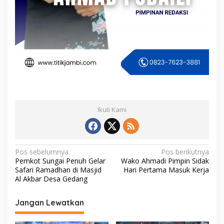
Ikuti Kami
N
Pos sebelumnya
Pos berikutnya
Pemkot Sungai Penuh Gelar
Wako Ahmadi Pimpin Sidak
a
Safari Ramadhan di Masjid
Hari Pertama Masuk Kerja
v
Al Akbar Desa Gedang
i
Jangan Lewatkan
g