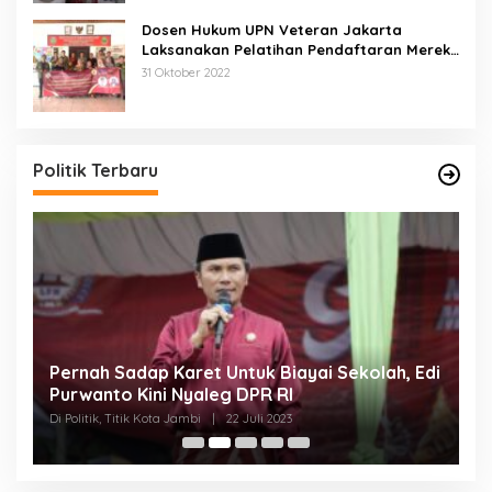
Dosen Hukum UPN Veteran Jakarta
Laksanakan Pelatihan Pendaftaran Merek
di Desa Jatisura Kabupaten Indramayu
31 Oktober 2022
Politik Terbaru
Pernah Sadap Karet Untuk Biayai Sekolah, Edi
E
Purwanto Kini Nyaleg DPR RI
D
Di Politik, Titik Kota Jambi
|
22 Juli 2023
Di 