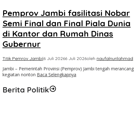
Pemprov Jambi fasilitasi Nobar
Semi Final dan Final Piala Dunia
di Kantor dan Rumah Dinas
Gubernur
Titik Pemrov Jambi
|
6 Juli 2026
6 Juli 2026
oleh
naufalnurilahmad
Jambi – Pemerintah Provinsi (Pemprov) Jambi tengah merancang
kegiatan nonton
Baca Selengkapnya
Berita Politik
Masyarakat Dusun Daya Murni Kompak Dukungan Jumiwan
Aguza – Maidani
Pernah Sadap Karet Untuk Biayai Sekolah, Edi Purwanto Kini
Nyaleg DPR RI