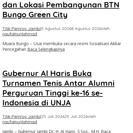
dan Lokasi Pembangunan BTN
Bungo Green City
Titik Pemrov Jambi
|
5 Agustus 2026
8 Agustus 2026
oleh
naufalnurilahmad
Muara Bungo – Usai membuka secara resmi Sosialisasi Akbar
Pencegahan
Baca Selengkapnya
Gubernur Al Haris Buka
Turnamen Tenis Antar Alumni
Perguruan Tinggi ke-16 se-
Indonesia di UNJA
Titik Pemrov Jambi
|
25 Juli 2026
25 Juli 2026
oleh
naufalnurilahmad
Jambi – Gubernur Jambi Dr. H. Al Haris, S.Sos., M.H.
Baca