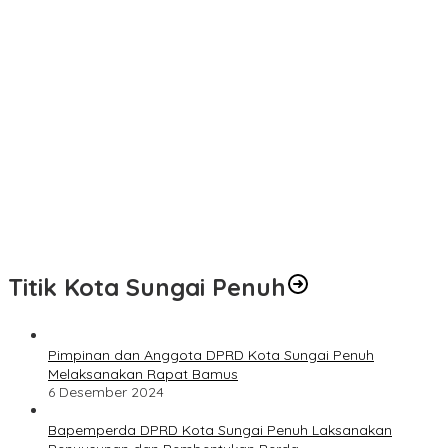
Didukung Dishub Bungo. Jika Tak Diindahkan Himbauan, APB
Akan Aksi Blokade Angkutan Batu Bara di Jalinsum Bungo
Truk Angkutan Batu Bara Masih Lewati Jalinsum Bungo, Aliansi
Masyarakat Peduli Bungo Ancam Demo
Puskesmas Limbur Lubuk Mengkuang Diduga Berikan Obat
Kadaluwarsa ke Pasien
Hari Raya Idul Adha 1447 H, Athaya Garden Kurban 7 Sapi
Monitoring dan Evaluasi Dana Desa, Pemdus Tenam Telah
Realisasikan 72 Persen Semester I 2026
Titik Kota Sungai Penuh
Pimpinan dan Anggota DPRD Kota Sungai Penuh
Melaksanakan Rapat Bamus
6 Desember 2024
Bapemperda DPRD Kota Sungai Penuh Laksanakan