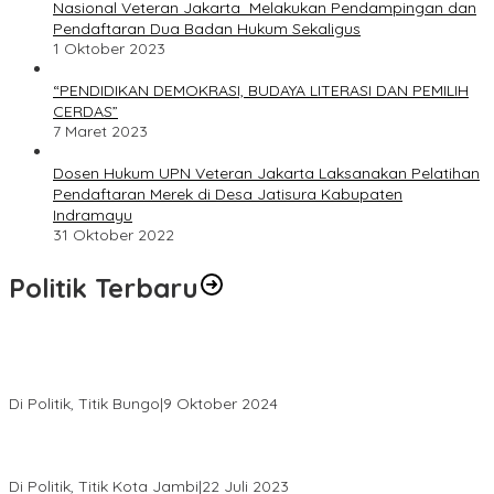
Nasional Veteran Jakarta Melakukan Pendampingan dan
Pendaftaran Dua Badan Hukum Sekaligus
1 Oktober 2023
“PENDIDIKAN DEMOKRASI, BUDAYA LITERASI DAN PEMILIH
CERDAS”
7 Maret 2023
Dosen Hukum UPN Veteran Jakarta Laksanakan Pelatihan
Pendaftaran Merek di Desa Jatisura Kabupaten
Indramayu
31 Oktober 2022
Politik Terbaru
Masyarakat Dusun Daya Murni Kompak Dukungan Jumiwan
Aguza – Maidani
Di Politik, Titik Bungo
|
9 Oktober 2024
Pernah Sadap Karet Untuk Biayai Sekolah, Edi Purwanto Kini
Nyaleg DPR RI
Di Politik, Titik Kota Jambi
|
22 Juli 2023