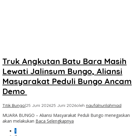
Edi Purwanto, Politikus Muda Jambi Caleg DPR RI Dapil Jambi
Sikapi Beban Rakyat Makin Berat dan Maraknya Demo
Penolakan Kenaikan Harga BBM, AHY Panggil Pimpinan
Demokrat dan Wakil Rakyat dari Seluruh Indonesia
Gabung ke Demokrat, Wabup Tebo Segera Pamit dari PDIP
Truk Angkutan Batu Bara Masih
Lewati Jalinsum Bungo, Aliansi
Masyarakat Peduli Bungo Ancam
Demo
Titik Bungo
|
25 Juni 2026
25 Juni 2026
oleh
naufalnurilahmad
MUARA BUNGO – Aliansi Masyarakat Peduli Bungo menegaskan
akan melakukan
Baca Selengkapnya
1