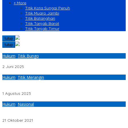
+ More
Titik Kota Sungai Penuh
Titik Muaro Jambi
Titik Batanghari
Titik Tanjab Barat
Titik Tanjab Timur
tutup
tutup
Hukum
,
Titik Bungo
Diduga Edarkan Sabu, Pecatan Polisi Ditangkap Polisi
2 Juni 2025
Hukum
,
Titik Merangin
Terlibat Kasus Penipuan, Tersangka WK Diamankan Tim II
Opsnal Sat Reskrim Polres Merangin
1 Agustus 2023
Hukum
,
Nasional
Di Janjikan Kesembuhan Suami, Wanita ini Layani Dukun
Berhubungan Intim
21 Oktober 2021