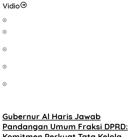
Vidio
Tabrakan Fuso vs Bus, Kedua Sopir Tewas Ditempat
Penampakan Anak Buaya, Warga Terusan Minta Pemerintah
Segera Bertindak
Breaking News … Bertenggger Pinggir Jurang, Ruko 10 Pintu
Ambruk
Kembali Raih Adipura, Besok Pemkab Arak-arakan Keliling Kota
Bungo
Kantornya Kosong, Camat Bathin II Pelayang Malah Minta Cek
Kantor Kecamatan Jujuhan Ilir
Gubernur Al Haris Jawab
Pandangan Umum Fraksi DPRD:
Komitmen Perkuat Tata Kelola