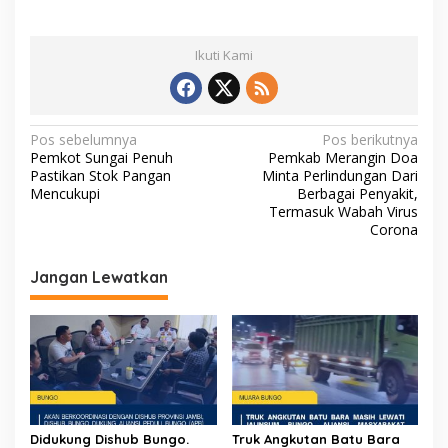
Ikuti Kami
N
Pos sebelumnya
Pos berikutnya
Pemkot Sungai Penuh
Pemkab Merangin Doa
a
Pastikan Stok Pangan
Minta Perlindungan Dari
v
Mencukupi
Berbagai Penyakit,
Termasuk Wabah Virus
i
Corona
g
Jangan Lewatkan
a
s
i
p
o
s
Didukung Dishub Bungo.
Truk Angkutan Batu Bara