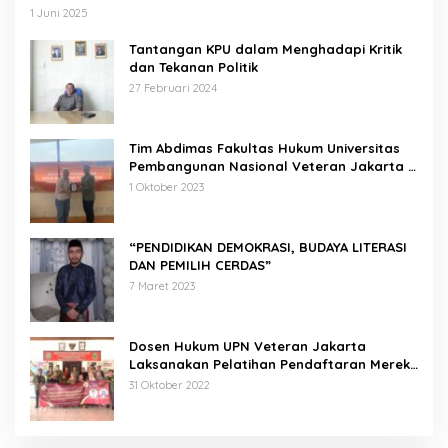
1 Juni 2025
Tantangan KPU dalam Menghadapi Kritik
dan Tekanan Politik
27 Februari 2024
Tim Abdimas Fakultas Hukum Universitas
Pembangunan Nasional Veteran Jakarta
Melakukan Pendampingan dan
1 Oktober 2023
Pendaftaran Dua Badan Hukum Sekaligus
“PENDIDIKAN DEMOKRASI, BUDAYA LITERASI
DAN PEMILIH CERDAS”
7 Maret 2023
Dosen Hukum UPN Veteran Jakarta
Laksanakan Pelatihan Pendaftaran Merek
di Desa Jatisura Kabupaten Indramayu
31 Oktober 2022