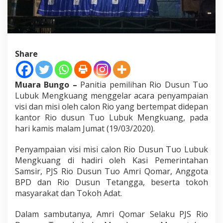
n
g
k
u
a
n
Share
g
S
a
Muara Bungo –
Panitia pemilihan Rio Dusun Tuo
m
p
Lubuk Mengkuang menggelar acara penyampaian
a
visi dan misi oleh calon Rio yang bertempat didepan
i
kantor Rio dusun Tuo Lubuk Mengkuang, pada
k
hari kamis malam Jumat (19/03/2020).
a
n
V
Penyampaian visi misi calon Rio Dusun Tuo Lubuk
i
Mengkuang di hadiri oleh Kasi Pemerintahan
s
Samsir, PJS Rio Dusun Tuo Amri Qomar, Anggota
i
BPD dan Rio Dusun Tetangga, beserta tokoh
M
masyarakat dan Tokoh Adat.
i
s
i
Dalam sambutanya, Amri Qomar Selaku PJS Rio