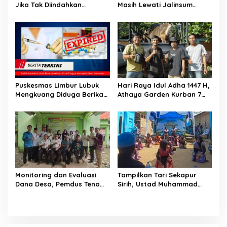
Jika Tak Diindahkan
Masih Lewati Jalinsum
Himbauan, APB Akan Aksi
Bungo, Aliansi Masyarakat
Blokade Angkutan Batu
Peduli Bungo Ancam Demo
Bara di Jalinsum Bungo
Puskesmas Limbur Lubuk
Hari Raya Idul Adha 1447 H,
Mengkuang Diduga Berikan
Athaya Garden Kurban 7
Obat Kadaluwarsa ke
Sapi
Pasien
Monitoring dan Evaluasi
Tampilkan Tari Sekapur
Dana Desa, Pemdus Tenam
Sirih, Ustad Muhammad
Telah Realisasikan 72
Sholihin : Bukti Pondok
Persen Semester I 2026
Juga Mengajarkan Cinta
NKRI dan Budaya