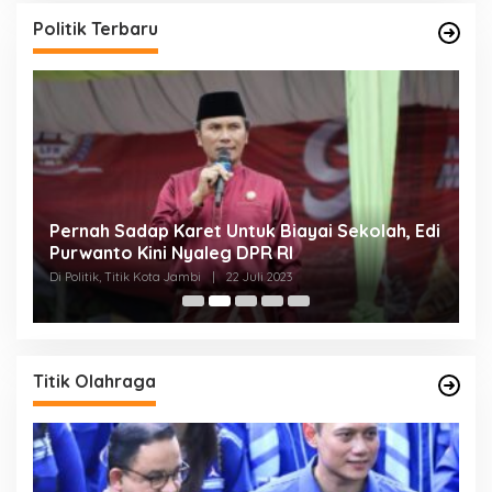
Politik Terbaru
Pernah Sadap Karet Untuk Biayai Sekolah, Edi
E
Purwanto Kini Nyaleg DPR RI
D
Di Politik, Titik Kota Jambi
|
22 Juli 2023
Di 
Titik Olahraga