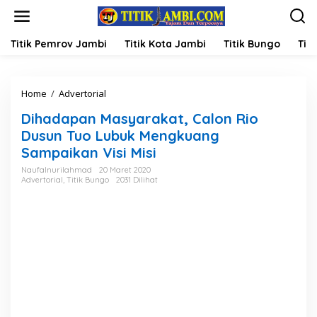
L
e
w
a
Titik Pemrov Jambi
Titik Kota Jambi
Titik Bungo
Titi
t
i
k
Home
/
Advertorial
D
e
i
k
Dihadapan Masyarakat, Calon Rio
h
o
a
n
Dusun Tuo Lubuk Mengkuang
d
t
Sampaikan Visi Misi
a
e
p
n
Naufalnurilahmad
20 Maret 2020
Advertorial
,
Titik Bungo
2031 Dilihat
a
n
M
a
s
y
a
r
a
k
a