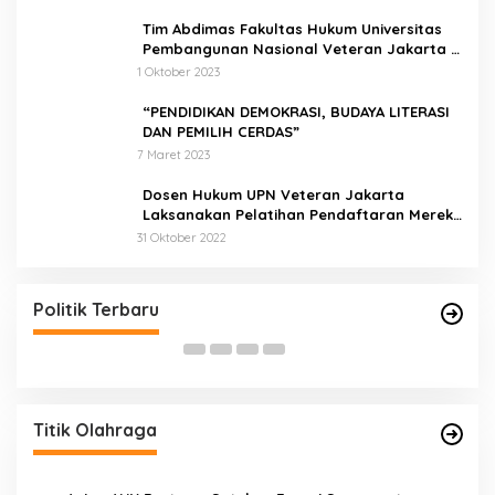
Tim Abdimas Fakultas Hukum Universitas
Pembangunan Nasional Veteran Jakarta
Melakukan Pendampingan dan
1 Oktober 2023
Pendaftaran Dua Badan Hukum Sekaligus
“PENDIDIKAN DEMOKRASI, BUDAYA LITERASI
DAN PEMILIH CERDAS”
7 Maret 2023
Dosen Hukum UPN Veteran Jakarta
Laksanakan Pelatihan Pendaftaran Merek
di Desa Jatisura Kabupaten Indramayu
31 Oktober 2022
Gabung ke Demokrat, Wabup Tebo Segera
Pamit dari PDIP
Di Politik, Titik Bungo, Titik Pemrov Jambi
|
12 Februari 2022
Politik Terbaru
Titik Olahraga