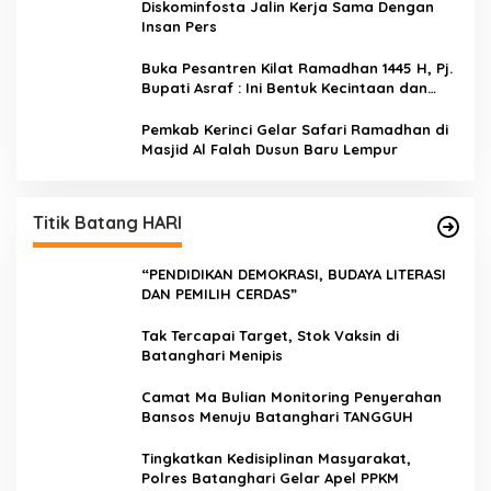
Diskominfosta Jalin Kerja Sama Dengan
Insan Pers
Buka Pesantren Kilat Ramadhan 1445 H, Pj.
Bupati Asraf : Ini Bentuk Kecintaan dan
Kepedulian PKK Dengan Masyarakat
Kerinci
Pemkab Kerinci Gelar Safari Ramadhan di
Masjid Al Falah Dusun Baru Lempur
Titik Batang HARI
“PENDIDIKAN DEMOKRASI, BUDAYA LITERASI
DAN PEMILIH CERDAS”
Tak Tercapai Target, Stok Vaksin di
Batanghari Menipis
Camat Ma Bulian Monitoring Penyerahan
Bansos Menuju Batanghari TANGGUH
Tingkatkan Kedisiplinan Masyarakat,
Polres Batanghari Gelar Apel PPKM