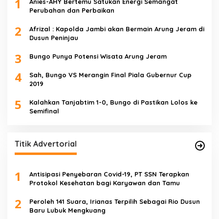
1
Anies-AHY Bertemu Satukan Energi Semangat
Perubahan dan Perbaikan
2
Afrizal : Kapolda Jambi akan Bermain Arung Jeram di
Dusun Peninjau
3
Bungo Punya Potensi Wisata Arung Jeram
4
Sah, Bungo VS Merangin Final Piala Gubernur Cup
2019
5
Kalahkan Tanjabtim 1-0, Bungo di Pastikan Lolos ke
Semifinal
Titik Advertorial
1
Antisipasi Penyebaran Covid-19, PT SSN Terapkan
Protokol Kesehatan bagi Karyawan dan Tamu
2
Peroleh 141 Suara, Irianas Terpilih Sebagai Rio Dusun
Baru Lubuk Mengkuang