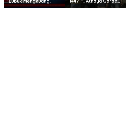
Lubuk Mengkuang
1447 H, Athaya Garden
Diduga Berikan Obat
Kurban 7 Sapi
Kadaluwarsa ke Pasien