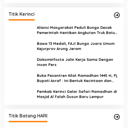
Titik Kerinci
Aliansi Masyarakat Peduli Bungo Desak
Pemerintah Hentikan Angkutan Truk Batu
Bara di Jalan Lintas Bungo
Bawa 13 Medali, FAJI Bungo Juara Umum
Kejurprov Arung Jeram
Diskominfosta Jalin Kerja Sama Dengan
Insan Pers
Buka Pesantren Kilat Ramadhan 1445 H, Pj.
Bupati Asraf : Ini Bentuk Kecintaan dan
Kepedulian PKK Dengan Masyarakat
Kerinci
Pemkab Kerinci Gelar Safari Ramadhan di
Masjid Al Falah Dusun Baru Lempur
Titik Batang HARI