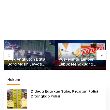
«
»
Truk Angkutan Batu
Puskesmas Limbur
Bara Masih Lewati
Lubuk Mengkuang
Jalinsum Bungo, Aliansi
Diduga Berikan Obat
Masyarakat Peduli
Kadaluwarsa ke Pasien
Bungo Ancam Demo
Hukum
Diduga Edarkan Sabu, Pecatan Polisi
Ditangkap Polisi