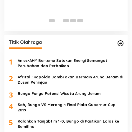
E
D
Di 
Titik Olahraga
1
Anies-AHY Bertemu Satukan Energi Semangat
Perubahan dan Perbaikan
2
Afrizal : Kapolda Jambi akan Bermain Arung Jeram di
Dusun Peninjau
3
Bungo Punya Potensi Wisata Arung Jeram
4
Sah, Bungo VS Merangin Final Piala Gubernur Cup
2019
5
Kalahkan Tanjabtim 1-0, Bungo di Pastikan Lolos ke
Semifinal