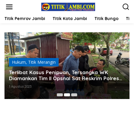
L
e
w
a
Titik Pemrov Jambi
Titik Kota Jambi
Titik Bungo
Titi
t
i
k
e
k
o
n
t
Hukum
,
Titik Merangin
e
Terlibat Kasus Penipuan, Tersangka WK
n
Diamankan Tim II Opsnal Sat Reskrim Polres
Merangin
1 Agustus 2023