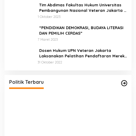
Tim Abdimas Fakultas Hukum Universitas
Pembangunan Nasional Veteran Jakarta
Melakukan Pendampingan dan
1 Oktober 2023
Pendaftaran Dua Badan Hukum Sekaligus
“PENDIDIKAN DEMOKRASI, BUDAYA LITERASI
DAN PEMILIH CERDAS”
7 Maret 2023
Dosen Hukum UPN Veteran Jakarta
Laksanakan Pelatihan Pendaftaran Merek
di Desa Jatisura Kabupaten Indramayu
31 Oktober 2022
Pernah Sadap Karet Untuk Biayai Sekolah, Edi
Purwanto Kini Nyaleg DPR RI
Di Politik, Titik Kota Jambi
|
22 Juli 2023
Politik Terbaru