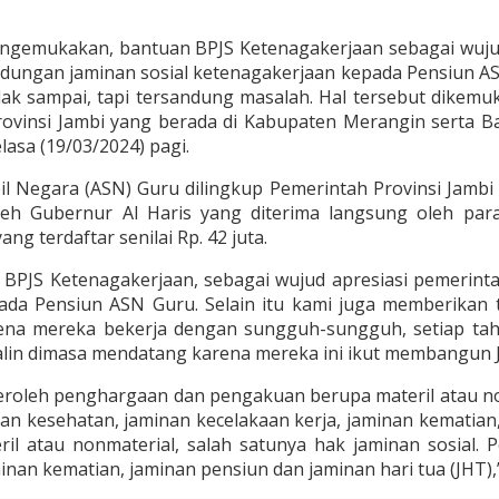
 mengemukakan, bantuan BPJS Ketenagakerjaan sebagai wu
ndungan jaminan sosial ketenagakerjaan kepada Pensiun A
tidak sampai, tapi tersandung masalah. Hal tersebut dik
rovinsi Jambi yang berada di Kabupaten Merangin serta B
lasa (19/03/2024) pagi.
l Negara (ASN) Guru dilingkup Pemerintah Provinsi Jambi
leh Gubernur Al Haris yang diterima langsung oleh par
g terdaftar senilai Rp. 42 juta.
an BPJS Ketenagakerjaan, sebagai wujud apresiasi pemeri
ada Pensiun ASN Guru. Selain itu kami juga memberikan t
rena mereka bekerja dengan sungguh-sungguh, setiap tah
alin dimasa mendatang karena mereka ini ikut membangun Ja
oleh penghargaan dan pengakuan berupa materil atau non
an kesehatan, jaminan kecelakaan kerja, jaminan kematian,
 atau nonmaterial, salah satunya hak jaminan sosial. 
inan kematian, jaminan pensiun dan jaminan hari tua (JHT),