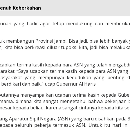
Penuh Keberkahan
iunan yang hadir agar tetap mendukung dan memberikan
uk membangun Provinsi Jambi. Bisa jadi, bisa lebih banyak y
n, kita bisa berkreasi diluar tupoksi kita, jadi bisa mela
apkan terima kasih kepada para ASN yang telah mengabdika
kat. “Saya ucapkan terima kasih kepada para ASN yang t
asyarakat yang mempunyai kedudukan yang penting 
erdikari dan baik,” ucap Gubernur Al Haris.
mbutannya menyampaikan ucapan terima kasih kepada Guber
rsama, dimana kita sangat mengetahui bahwa pekerjaan b
 besar kepada beliau, karena sangat cintanya kepada kita sem
g Aparatur Sipil Negara (ASN) yang baru disahkan pada 
epada seluruh pekerja termasuk ASN. Untuk itu hari i