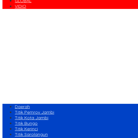
GLOBAL
VIDIO
Daerah
Titik Pemrov Jambi
Titik Kota Jambi
Titik Bungo
Titik Kerinci
Titik Sarolangun