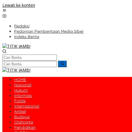
Lewati ke konten
Redaksi
Pedoman Pemberitaan Media Siber
Indeks Berita
HOME
Nasional
Hukum
Informasi
Politik
Internasional
Artikel
Budaya
Olahraga
Pendidikan