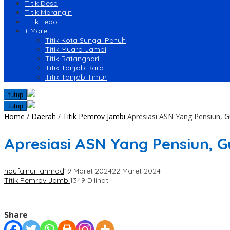
Titik Desa
Titik Merangin
Titik Tebo
+ More
Titik Kota Sungai Penuh
Titik Muaro Jambi
Titik Batanghari
Titik Tanjab Barat
Titik Tanjab Timur
tutup
tutup
Home
/
Daerah
/
Titik Pemrov Jambi
Apresiasi ASN Yang Pensiun, G
Apresiasi ASN Yang Pensiun, G
naufalnurilahmad
19 Maret 2024
22 Maret 2024
Titik Pemrov Jambi
1349 Dilihat
Share