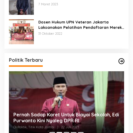
7 Maret 2023
Dosen Hukum UPN Veteran Jakarta
Laksanakan Pelatihan Pendaftaran Merek
di Desa Jatisura Kabupaten Indramayu
31 Oktober 2022
Politik Terbaru
Pernah Sadap Karet Untuk Biayai Sekolah, Edi
E
Purwanto Kini Nyaleg DPR RI
D
Di Politik, Titik Kota Jambi
|
22 Juli 2023
Di 