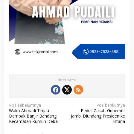
Ikuti Kami
N
Pos sebelumnya
Pos berikutnya
Wako Ahmadi Tinjau
Peduli Zakat, Gubernur
a
Dampak Banjir Bandang
Jambi Diundang Presiden ke
v
Kecamatan Kumun Debai
Istana
i