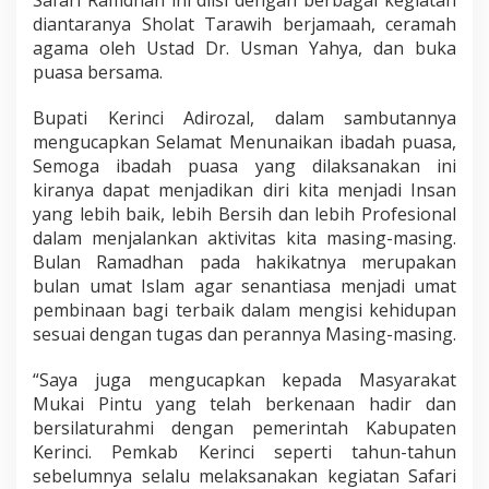
Safari Ramdhan ini diisi dengan berbagai kegiatan
h
diantaranya Sholat Tarawih berjamaah, ceramah
I
agama oleh Ustad Dr. Usman Yahya, dan buka
s
puasa bersama.
l
a
m
Bupati Kerinci Adirozal, dalam sambutannya
i
mengucapkan Selamat Menunaikan ibadah puasa,
y
Semoga ibadah puasa yang dilaksanakan ini
a
kiranya dapat menjadikan diri kita menjadi Insan
h
yang lebih baik, lebih Bersih dan lebih Profesional
dalam menjalankan aktivitas kita masing-masing.
Bulan Ramadhan pada hakikatnya merupakan
bulan umat Islam agar senantiasa menjadi umat
pembinaan bagi terbaik dalam mengisi kehidupan
sesuai dengan tugas dan perannya Masing-masing.
“Saya juga mengucapkan kepada Masyarakat
Mukai Pintu yang telah berkenaan hadir dan
bersilaturahmi dengan pemerintah Kabupaten
Kerinci. Pemkab Kerinci seperti tahun-tahun
sebelumnya selalu melaksanakan kegiatan Safari