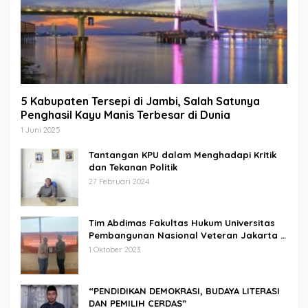
5 Kabupaten Tersepi di Jambi, Salah Satunya
Penghasil Kayu Manis Terbesar di Dunia
1 Juni 2025
Tantangan KPU dalam Menghadapi Kritik
dan Tekanan Politik
27 Februari 2024
Tim Abdimas Fakultas Hukum Universitas
Pembangunan Nasional Veteran Jakarta
Melakukan Pendampingan dan
1 Oktober 2023
Pendaftaran Dua Badan Hukum Sekaligus
“PENDIDIKAN DEMOKRASI, BUDAYA LITERASI
DAN PEMILIH CERDAS”