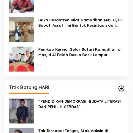
Buka Pesantren Kilat Ramadhan 1445 H, Pj.
Bupati Asraf : Ini Bentuk Kecintaan dan
Kepedulian PKK Dengan Masyarakat
Kerinci
Pemkab Kerinci Gelar Safari Ramadhan di
Masjid Al Falah Dusun Baru Lempur
Titik Batang HARI
“PENDIDIKAN DEMOKRASI, BUDAYA LITERASI
DAN PEMILIH CERDAS”
Tak Tercapai Target, Stok Vaksin di