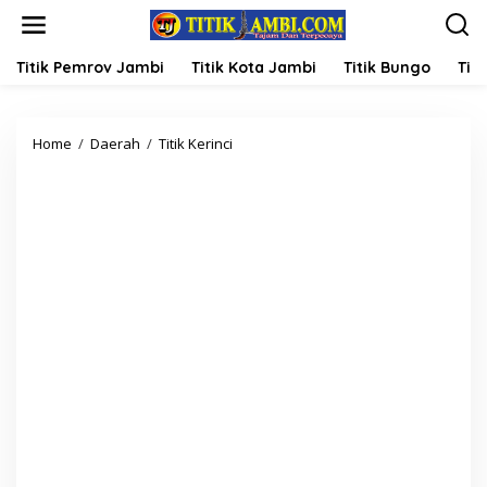
L
e
w
a
Titik Pemrov Jambi
Titik Kota Jambi
Titik Bungo
Titi
t
i
k
Home
/
Daerah
/
Titik Kerinci
B
e
u
k
p
o
a
n
t
t
i
e
A
n
d
i
r
o
z
a
l
:
S
a
f