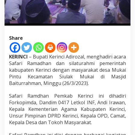
t
T
a
l
i
S
i
Share
l
a
t
KERINCI
– Bupati Kerinci Adirozal, menghadiri acara
u
r
Safari Ramadhan dan silaturahmi pemerintah
a
kabupaten Kerinci dengan masyarakat desa Mukai
h
Pintu Kecamatan Siulak Mukai di Masjid
m
Baiturrahman, Minggu (26/3/2023).
i
d
a
Safari Ramdhan Pemkab Kerinci ini dihadiri
n
Forkopimda, Dandim 0417 Letkol INF, Andi Irawan,
U
Kepala Kementerian Agama Kabupaten Kerinci,
k
Unsur Pimpinan DPRD Kerinci, Kepala OPD, Camat,
h
Kepala Desa dan Tokoh Masyarakat.
u
w
a