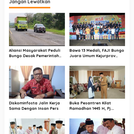
Jangan Lewatkan
g
a
s
i
p
o
Aliansi Masyarakat Peduli
Bawa 13 Medali, FAJI Bungo
s
Bungo Desak Pemerintah
Juara Umum Kejurprov
Hentikan Angkutan Truk
Arung Jeram
Batu Bara di Jalan Lintas
Bungo
Diskominfosta Jalin Kerja
Buka Pesantren Kilat
Sama Dengan Insan Pers
Ramadhan 1445 H, Pj.
Bupati Asraf : Ini Bentuk
Kecintaan dan Kepedulian
PKK Dengan Masyarakat
Kerinci