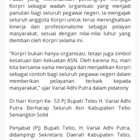
p
Korpri sebagai wadah organisasi yang menjadi
a
panutan bagi seluruh pegawai negeri. Ia mengajak
t
seluruh anggota Korpri untuk terus meningkatkan
e
kinerja dan profesionalisme sebagai pelayan
n
T
masyarakat, sesuai dengan nilai-nilai luhur yang
e
diemban oleh Korpri selama ini.
b
o
“Korpri bukan hanya organisasi, tetapi juga simbol
S
kesatuan dan kekuatan ASN. Oleh karena itu, mari
e
m
kita bersama-sama menjaga dan menjadikan Korpri
a
sebagai contoh bagi seluruh pegawai negeri dalam
n
memberikan pelayanan terbaik kepada
g
masyarakat,” ujar Varial Adhi Putra dalam pidatony
k
i
n
Di Hari Korpri Ke- 53 Pj Bupati Tebo H. Varial Adhi
S
Putra Berharap Seluruh Asn Kabupaten Tebo
o
Semangkin Solid
l
i
Penjabat (Pj) Bupati Tebo, H. Varial Adhi Putra,
d
didampingi Sekretaris Daerah Kabupaten Tebo,