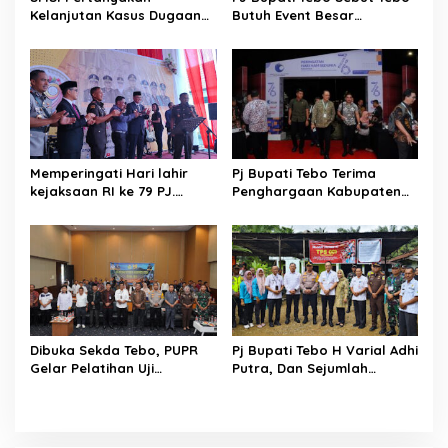
Kelanjutan Kasus Dugaan
Butuh Event Besar
Korupsi di Dinas PUPR Tebo
Perhelatan Seni Budaya
Sebagai Promosi Daerah
Memperingati Hari lahir
Pj Bupati Tebo Terima
kejaksaan RI ke 79 PJ.
Penghargaan Kabupaten
Bupati Tebo Hadir di kantor
Peduli HAM
Kejaksaan Negeri Tebo
Dibuka Sekda Tebo, PUPR
Pj Bupati Tebo H Varial Adhi
Gelar Pelatihan Uji
Putra, Dan Sejumlah
Kompetensi Bagi Peserta
Forkopimda Monitoring Di 3
KPSPAM
Kecamatan Dalam
Kabupaten Tebo