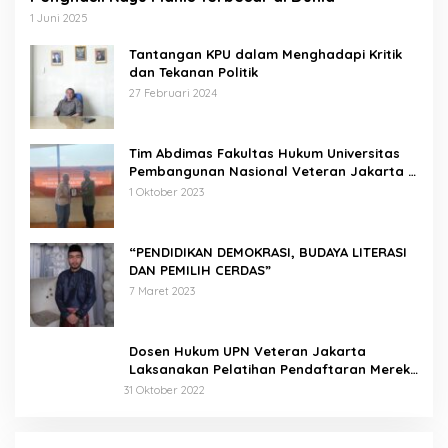
1 Juni 2025
Tantangan KPU dalam Menghadapi Kritik
dan Tekanan Politik
27 Februari 2024
Tim Abdimas Fakultas Hukum Universitas
Pembangunan Nasional Veteran Jakarta
Melakukan Pendampingan dan
1 Oktober 2023
Pendaftaran Dua Badan Hukum Sekaligus
“PENDIDIKAN DEMOKRASI, BUDAYA LITERASI
DAN PEMILIH CERDAS”
7 Maret 2023
Dosen Hukum UPN Veteran Jakarta
Laksanakan Pelatihan Pendaftaran Merek
di Desa Jatisura Kabupaten Indramayu
31 Oktober 2022
Pernah Sadap Karet Untuk Biayai Sekolah, Edi
Purwanto Kini Nyaleg DPR RI