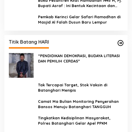
Buka Pesantren Kilat Ramadhan 1445 H, Pj.
Bupati Asraf : Ini Bentuk Kecintaan dan
Kepedulian PKK Dengan Masyarakat
Kerinci
Pemkab Kerinci Gelar Safari Ramadhan di
Masjid Al Falah Dusun Baru Lempur
Titik Batang HARI
“PENDIDIKAN DEMOKRASI, BUDAYA LITERASI
DAN PEMILIH CERDAS”
Tak Tercapai Target, Stok Vaksin di
Batanghari Menipis
Camat Ma Bulian Monitoring Penyerahan
Bansos Menuju Batanghari TANGGUH
Tingkatkan Kedisiplinan Masyarakat,
Polres Batanghari Gelar Apel PPKM