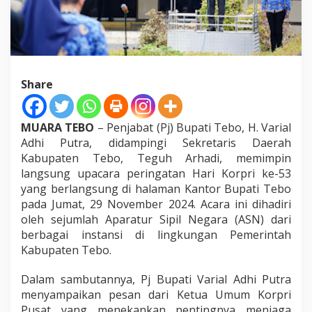
t
r
a
B
e
r
h
Share
a
r
a
MUARA TEBO
– Penjabat (Pj) Bupati Tebo, H. Varial
p
Adhi Putra, didampingi Sekretaris Daerah
S
Kabupaten Tebo, Teguh Arhadi, memimpin
e
l
langsung upacara peringatan Hari Korpri ke-53
u
yang berlangsung di halaman Kantor Bupati Tebo
r
pada Jumat, 29 November 2024. Acara ini dihadiri
u
oleh sejumlah Aparatur Sipil Negara (ASN) dari
h
A
berbagai instansi di lingkungan Pemerintah
s
Kabupaten Tebo.
n
K
Dalam sambutannya, Pj Bupati Varial Adhi Putra
a
menyampaikan pesan dari Ketua Umum Korpri
b
u
Pusat yang menekankan pentingnya menjaga