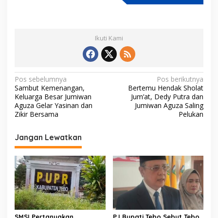
Ikuti Kami
N
Pos sebelumnya
Pos berikutnya
Sambut Kemenangan,
Bertemu Hendak Sholat
a
Keluarga Besar Jumiwan
Jum’at, Dedy Putra dan
v
Aguza Gelar Yasinan dan
Jumiwan Aguza Saling
Zikir Bersama
Pelukan
i
g
Jangan Lewatkan
a
s
i
p
o
s
SMSI Pertanyakan
PJ Bupati Tebo Sebut Tebo