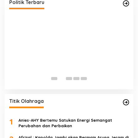
Di Politik, Titik Kota Jambi
|
22 Juli 2023
Politik Terbaru
E
D
Di 
Titik Olahraga
1
Anies-AHY Bertemu Satukan Energi Semangat
Perubahan dan Perbaikan
Afrizal : Kapolda Jambi akan Bermain Arung Jeram di