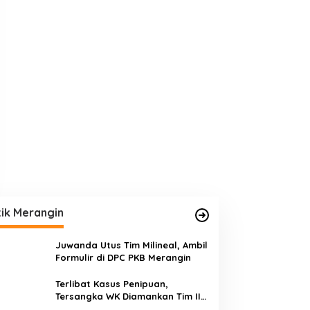
tik Merangin
Juwanda Utus Tim Milineal, Ambil
Formulir di DPC PKB Merangin
Terlibat Kasus Penipuan,
Tersangka WK Diamankan Tim II
Opsnal Sat Reskrim Polres