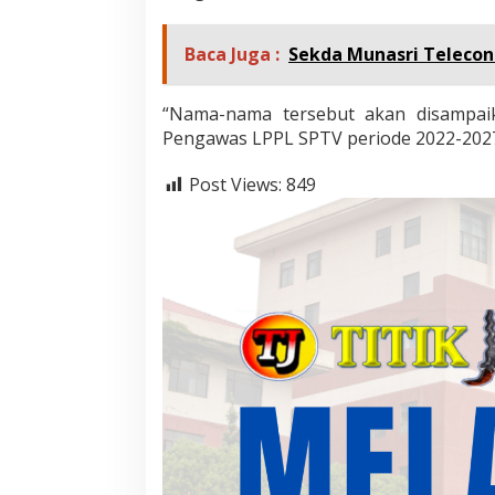
P
L
Baca Juga :
Sekda Munasri Teleco
S
P
T
“Nama-nama tersebut akan disampai
V
Pengawas LPPL SPTV periode 2022-2027,
Post Views:
849