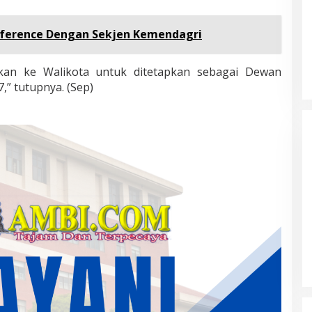
nference Dengan Sekjen Kemendagri
kan ke Walikota untuk ditetapkan sebagai Dewan
” tutupnya. (Sep)
Masyarakat Dusun Daya Murni
Kompak Dukungan Jumiwan Aguza
– Maidani
Di Politik, Titik Bungo
|
9 Oktober 2024