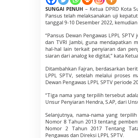
u
SUNGAI PENUH
– Ketua DPRD Kota Su
h
T
Pansus telah melaksanakan uji kepat
e
tanggal 9-10 Desember 2022, kemudian d
t
a
“Pansus Dewan Pengawas LPPL SPTV ju
p
dan TVRI Jambi, guna mendapatkan m
k
a
hal-hal lain terkait penyiaran dan 
n
siaran dari analog ke digital,” kata Ket
D
e
Ditambahkan Fajran, berdasarkan beri
w
LPPL SPTV, setelah melalui proses m
a
n
Dewan Pengawas LPPL SPTV periode 20
P
e
“Tiga nama yang terpilih tersebut adal
n
Unsur Penyiaran Hendra, S.AP, dari Unsu
g
a
Selanjutnya, nama-nama yang terpili
w
a
Nomor 8 Tahun 2013 tentang pembent
s
Nomor 2 Tahun 2017 Tentang Tata
L
Pengawas dan Direksi LPPL SPTV.
P