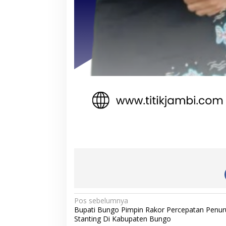
N
Pos sebelumnya
Bupati Bungo Pimpin Rakor Percepatan Penu
a
Stanting Di Kabupaten Bungo