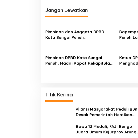
v
i
Jangan Lewatkan
g
a
Pimpinan dan Anggota DPRD
Bapempe
s
Kota Sungai Penuh
Penuh L
Melaksanakan Rapat Bamus
dan Pem
i
p
Pimpinan DPRD Kota Sungai
Ketua DP
o
Penuh, Hadiri Rapat Rekapitulasi
Menghadi
Hasil Penghitungan Suara
Logistik 
s
Titik Kerinci
Aliansi Masyarakat Peduli Bu
Desak Pemerintah Hentikan
Angkutan Truk Batu Bara di
Jalan Lintas Bungo
Bawa 13 Medali, FAJI Bungo
Juara Umum Kejurprov Arung
Jeram