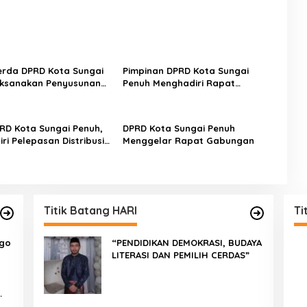
rda DPRD Kota Sungai
Pimpinan DPRD Kota Sungai
aksanakan Penyusunan
Penuh Menghadiri Rapat
bentukan Perda
Paripurna TMMD
RD Kota Sungai Penuh,
DPRD Kota Sungai Penuh
ri Pelepasan Distribusi
Menggelar Rapat Gabungan
PSU
Titik Batang HARI
Ti
ngo
“PENDIDIKAN DEMOKRASI, BUDAYA
LITERASI DAN PEMILIH CERDAS”