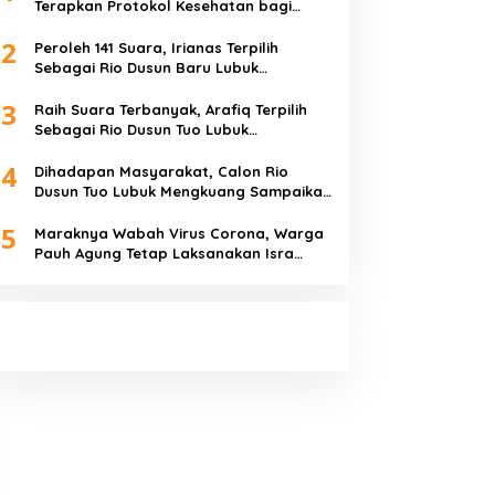
Terapkan Protokol Kesehatan bagi
Karyawan dan Tamu
2
Peroleh 141 Suara, Irianas Terpilih
Sebagai Rio Dusun Baru Lubuk
Mengkuang
3
Raih Suara Terbanyak, Arafiq Terpilih
Sebagai Rio Dusun Tuo Lubuk
Mengkuang
4
Dihadapan Masyarakat, Calon Rio
Dusun Tuo Lubuk Mengkuang Sampaikan
Visi Misi
5
Maraknya Wabah Virus Corona, Warga
Pauh Agung Tetap Laksanakan Isra
Miraj