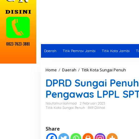
Daerah
Titik Pemrov Jambi
Titik Kota Jambi
T
Home
/
Daerah
/
Titik Kota Sungai Penuh
D
P
DPRD Sungai Penu
R
D
Pengawas LPPL SP
S
u
n
Naufalnurilahmad
2 Februari 2023
Titik Kota Sungai Penuh
849 Dilihat
g
a
i
P
Share
e
n