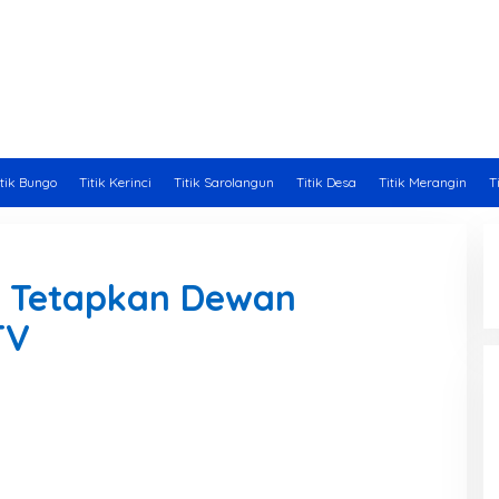
itik Bungo
Titik Kerinci
Titik Sarolangun
Titik Desa
Titik Merangin
T
h Tetapkan Dewan
TV