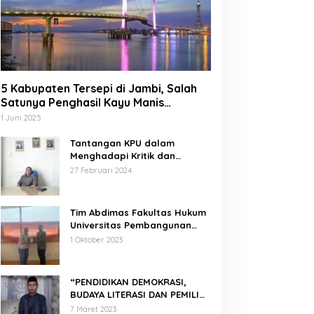
5 Kabupaten Tersepi di Jambi, Salah
Satunya Penghasil Kayu Manis
Terbesar di Dunia
1 Juni 2025
Tantangan KPU dalam
Menghadapi Kritik dan
Tekanan Politik
27 Februari 2024
Tim Abdimas Fakultas Hukum
Universitas Pembangunan
Nasional Veteran Jakarta
1 Oktober 2023
Melakukan Pendampingan
dan Pendaftaran Dua Badan
Hukum Sekaligus
“PENDIDIKAN DEMOKRASI,
BUDAYA LITERASI DAN PEMILIH
CERDAS”
7 Maret 2023