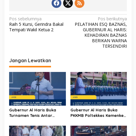
N
Pos sebelumnya
Pos berikutnya
Raih 5 Kursi, Gerindra Bakal
PELATIHAN ESQ BAZNAS,
a
Tempati Wakil Ketua 2
GUBERNUR AL HARIS:
v
KEHADIRAN BAZNAS
BERIKAN WARNA
i
TERSENDIRI
g
Jangan Lewatkan
a
s
i
p
o
s
Gubernur Al Haris Buka
Gubernur Al Haris Buka
Turnamen Tenis Antar
PKKMB Poltekkes Kemenkes
Alumni Perguruan Tinggi ke-
Jambi, Tekankan Peran
16 se-Indonesia di UNJA
Strategis Tenaga
Kesehatan dan Promosi