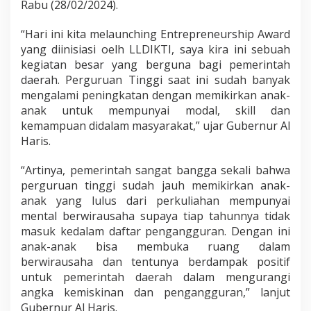
Rabu (28/02/2024).
m
a
“Hari ini kita melaunching Entrepreneurship Award
d
i
yang diinisiasi oelh LLDIKTI, saya kira ini sebuah
y
kegiatan besar yang berguna bagi pemerintah
a
daerah. Perguruan Tinggi saat ini sudah banyak
h
mengalami peningkatan dengan memikirkan anak-
J
a
anak untuk mempunyai modal, skill dan
m
kemampuan didalam masyarakat,” ujar Gubernur Al
b
Haris.
i
“Artinya, pemerintah sangat bangga sekali bahwa
perguruan tinggi sudah jauh memikirkan anak-
anak yang lulus dari perkuliahan mempunyai
mental berwirausaha supaya tiap tahunnya tidak
masuk kedalam daftar pengangguran. Dengan ini
anak-anak bisa membuka ruang dalam
berwirausaha dan tentunya berdampak positif
untuk pemerintah daerah dalam mengurangi
angka kemiskinan dan pengangguran,” lanjut
Gubernur Al Haris.