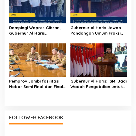
Kesehatan
Dampingi Wapres Gibran,
Gubernur Al Haris Jawab
Gubernur Al Haris
Pandangan Umum Fraksi
Perjuangkan MRI Baru dan
DPRD: Komitmen Perkuat
Tambahan Dokter Spesialis
Tata Kelola dan
untuk RSUD Raden
Kesejahteraan Masyarakat
Mattaher
Pemprov Jambi fasilitasi
Gubernur Al Haris: ISMI Jadi
Nobar Semi Final dan Final
Wadah Pengabdian untuk
Piala Dunia di Kantor dan
Membangun Jambi
Rumah Dinas Gubernur
FOLLOWER FACEBOOK