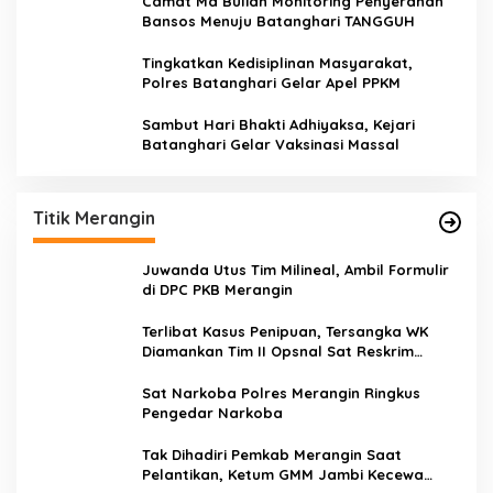
Camat Ma Bulian Monitoring Penyerahan
Bansos Menuju Batanghari TANGGUH
Tingkatkan Kedisiplinan Masyarakat,
Polres Batanghari Gelar Apel PPKM
Sambut Hari Bhakti Adhiyaksa, Kejari
Batanghari Gelar Vaksinasi Massal
Titik Merangin
Juwanda Utus Tim Milineal, Ambil Formulir
di DPC PKB Merangin
Terlibat Kasus Penipuan, Tersangka WK
Diamankan Tim II Opsnal Sat Reskrim
Polres Merangin
Sat Narkoba Polres Merangin Ringkus
Pengedar Narkoba
Tak Dihadiri Pemkab Merangin Saat
Pelantikan, Ketum GMM Jambi Kecewa