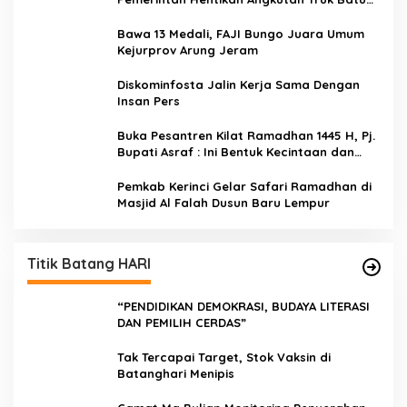
Bara di Jalan Lintas Bungo
Bawa 13 Medali, FAJI Bungo Juara Umum
Kejurprov Arung Jeram
Diskominfosta Jalin Kerja Sama Dengan
Insan Pers
Buka Pesantren Kilat Ramadhan 1445 H, Pj.
Bupati Asraf : Ini Bentuk Kecintaan dan
Kepedulian PKK Dengan Masyarakat
Kerinci
Pemkab Kerinci Gelar Safari Ramadhan di
Masjid Al Falah Dusun Baru Lempur
Titik Batang HARI
“PENDIDIKAN DEMOKRASI, BUDAYA LITERASI
DAN PEMILIH CERDAS”
Tak Tercapai Target, Stok Vaksin di
Batanghari Menipis