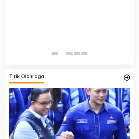
E
D
Di 
Titik Olahraga