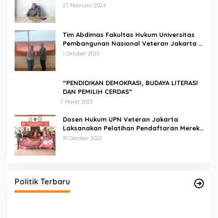
27 Februari 2024
Tim Abdimas Fakultas Hukum Universitas
Pembangunan Nasional Veteran Jakarta
Melakukan Pendampingan dan
1 Oktober 2023
Pendaftaran Dua Badan Hukum Sekaligus
“PENDIDIKAN DEMOKRASI, BUDAYA LITERASI
DAN PEMILIH CERDAS”
7 Maret 2023
Dosen Hukum UPN Veteran Jakarta
Laksanakan Pelatihan Pendaftaran Merek
di Desa Jatisura Kabupaten Indramayu
31 Oktober 2022
Pernah Sadap Karet Untuk Biayai Sekolah, Edi
Purwanto Kini Nyaleg DPR RI
Di Politik, Titik Kota Jambi
|
22 Juli 2023
Politik Terbaru