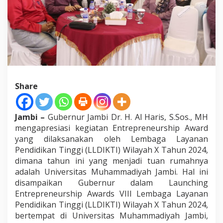
r
d
L
L
D
I
K
T
I
Share
U
n
i
v
Jambi –
Gubernur Jambi Dr. H. Al Haris, S.Sos., MH
e
mengapresiasi kegiatan Entrepreneurship Award
r
yang dilaksanakan oleh Lembaga Layanan
s
i
Pendidikan Tinggi (LLDIKTI) Wilayah X Tahun 2024,
t
dimana tahun ini yang menjadi tuan rumahnya
a
adalah Universitas Muhammadiyah Jambi. Hal ini
s
disampaikan Gubernur dalam Launching
M
Entrepreneurship Awards VIII Lembaga Layanan
u
h
Pendidikan Tinggi (LLDIKTI) Wilayah X Tahun 2024,
a
bertempat di Universitas Muhammadiyah Jambi,
m