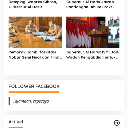
Dampingi Wapres Gibran,
Gubernur Al Haris Jawab
Gubernur Al Haris
Pandangan Umum Fraksi
Perjuangkan MRI Baru dan
DPRD: Komitmen Perkuat
Tambahan Dokter Spesialis
Tata Kelola dan
untuk RSUD Raden
Kesejahteraan Masyarakat
Mattaher
Pemprov Jambi fasilitasi
Gubernur Al Haris: ISMI Jadi
Nobar Semi Final dan Final
Wadah Pengabdian untuk
Piala Dunia di Kantor dan
Membangun Jambi
Rumah Dinas Gubernur
FOLLOWER FACEBOOK
TajamdanTerpecaya
Artikel