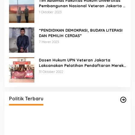
Tim Abdimas Fakultas Hukum Universitas
Pembangunan Nasional Veteran Jakarta
Melakukan Pendampingan dan
1 Oktober 2023
Pendaftaran Dua Badan Hukum Sekaligus
“PENDIDIKAN DEMOKRASI, BUDAYA LITERASI
DAN PEMILIH CERDAS”
7 Maret 2023
Dosen Hukum UPN Veteran Jakarta
Laksanakan Pelatihan Pendaftaran Merek
di Desa Jatisura Kabupaten Indramayu
31 Oktober 2022
Pernah Sadap Karet Untuk Biayai Sekolah, Edi
Purwanto Kini Nyaleg DPR RI
Di Politik, Titik Kota Jambi
|
22 Juli 2023
Politik Terbaru