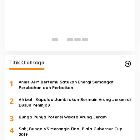
E
D
Di 
Titik Olahraga
1
Anies-AHY Bertemu Satukan Energi Semangat
Perubahan dan Perbaikan
2
Afrizal : Kapolda Jambi akan Bermain Arung Jeram di
Dusun Peninjau
3
Bungo Punya Potensi Wisata Arung Jeram
4
Sah, Bungo VS Merangin Final Piala Gubernur Cup
2019