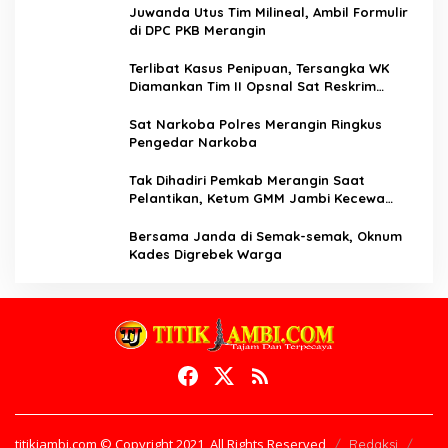
Juwanda Utus Tim Milineal, Ambil Formulir
di DPC PKB Merangin
Terlibat Kasus Penipuan, Tersangka WK
Diamankan Tim II Opsnal Sat Reskrim
Polres Merangin
Sat Narkoba Polres Merangin Ringkus
Pengedar Narkoba
Tak Dihadiri Pemkab Merangin Saat
Pelantikan, Ketum GMM Jambi Kecewa
Terhadap Pemkab Merangin
Bersama Janda di Semak-semak, Oknum
Kades Digrebek Warga
titikjambi.com © Copyright 2021, All Rights Reserved
Redaksi