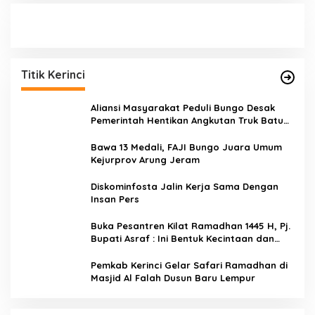
Titik Kerinci
Aliansi Masyarakat Peduli Bungo Desak
Pemerintah Hentikan Angkutan Truk Batu
Bara di Jalan Lintas Bungo
Bawa 13 Medali, FAJI Bungo Juara Umum
Kejurprov Arung Jeram
Diskominfosta Jalin Kerja Sama Dengan
Insan Pers
Buka Pesantren Kilat Ramadhan 1445 H, Pj.
Bupati Asraf : Ini Bentuk Kecintaan dan
Kepedulian PKK Dengan Masyarakat
Kerinci
Pemkab Kerinci Gelar Safari Ramadhan di
Masjid Al Falah Dusun Baru Lempur