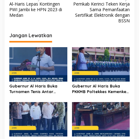
Al-Haris Lepas Kontingen
Pemkab Kerinci Teken Kerja
a
PWI Jambi ke HPN 2023 di
Sama Pemanfaatan
v
Medan
Sertifikat Elektronik dengan
BSSN
i
g
Jangan Lewatkan
a
s
i
p
o
s
Gubernur Al Haris Buka
Gubernur Al Haris Buka
Turnamen Tenis Antar
PKKMB Poltekkes Kemenkes
Alumni Perguruan Tinggi ke-
Jambi, Tekankan Peran
16 se-Indonesia di UNJA
Strategis Tenaga
Kesehatan dan Promosi
Kesehatan