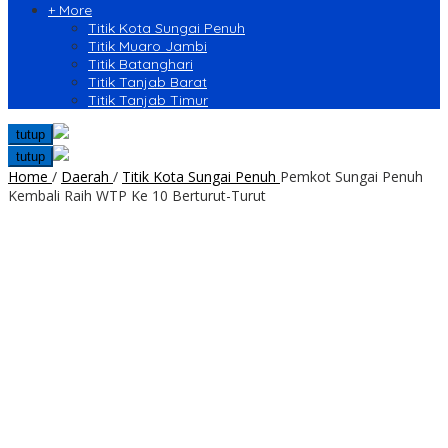
+ More
Titik Kota Sungai Penuh
Titik Muaro Jambi
Titik Batanghari
Titik Tanjab Barat
Titik Tanjab Timur
tutup
tutup
Home
/
Daerah
/
Titik Kota Sungai Penuh
Pemkot Sungai Penuh
Kembali Raih WTP Ke 10 Berturut-Turut