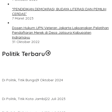
“PENDIDIKAN DEMOKRASI, BUDAYA LITERASI DAN PEMILIH
CERDAS”
7 Maret 2023
Dosen Hukum UPN Veteran Jakarta Laksanakan Pelatihan
Pendaftaran Merek di Desa Jatisura Kabupaten
Indramayu
31 Oktober 2022
Politik Terbaru
Masyarakat Dusun Daya Murni Kompak Dukungan Jumiwan
Aguza – Maidani
Di Politik, Titik Bungo
|
9 Oktober 2024
Pernah Sadap Karet Untuk Biayai Sekolah, Edi Purwanto Kini
Nyaleg DPR RI
Di Politik, Titik Kota Jambi
|
22 Juli 2023
Edi Purwanto, Politikus Muda Jambi Caleg DPR RI Dapil Jambi