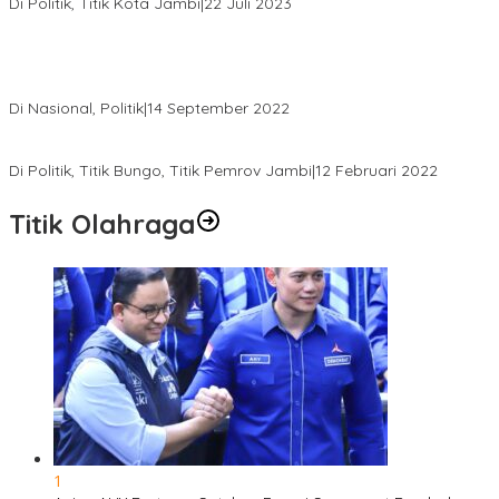
Di Politik, Titik Kota Jambi
|
22 Juli 2023
Sikapi Beban Rakyat Makin Berat dan Maraknya Demo
Penolakan Kenaikan Harga BBM, AHY Panggil Pimpinan
Demokrat dan Wakil Rakyat dari Seluruh Indonesia
Di Nasional, Politik
|
14 September 2022
Gabung ke Demokrat, Wabup Tebo Segera Pamit dari PDIP
Di Politik, Titik Bungo, Titik Pemrov Jambi
|
12 Februari 2022
Titik Olahraga
1