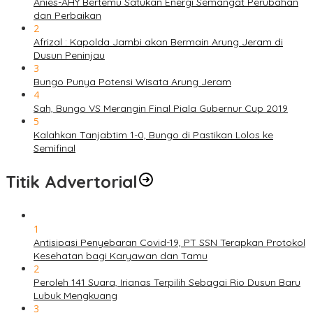
Anies-AHY Bertemu Satukan Energi Semangat Perubahan
dan Perbaikan
2
Afrizal : Kapolda Jambi akan Bermain Arung Jeram di
Dusun Peninjau
3
Bungo Punya Potensi Wisata Arung Jeram
4
Sah, Bungo VS Merangin Final Piala Gubernur Cup 2019
5
Kalahkan Tanjabtim 1-0, Bungo di Pastikan Lolos ke
Semifinal
Titik Advertorial
1
Antisipasi Penyebaran Covid-19, PT SSN Terapkan Protokol
Kesehatan bagi Karyawan dan Tamu
2
Peroleh 141 Suara, Irianas Terpilih Sebagai Rio Dusun Baru
Lubuk Mengkuang
3