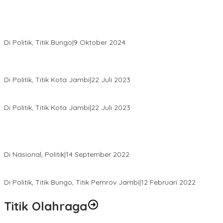
Masyarakat Dusun Daya Murni Kompak Dukungan Jumiwan
Aguza – Maidani
Di Politik, Titik Bungo
|
9 Oktober 2024
Pernah Sadap Karet Untuk Biayai Sekolah, Edi Purwanto Kini
Nyaleg DPR RI
Di Politik, Titik Kota Jambi
|
22 Juli 2023
Edi Purwanto, Politikus Muda Jambi Caleg DPR RI Dapil Jambi
Di Politik, Titik Kota Jambi
|
22 Juli 2023
Sikapi Beban Rakyat Makin Berat dan Maraknya Demo
Penolakan Kenaikan Harga BBM, AHY Panggil Pimpinan
Demokrat dan Wakil Rakyat dari Seluruh Indonesia
Di Nasional, Politik
|
14 September 2022
Gabung ke Demokrat, Wabup Tebo Segera Pamit dari PDIP
Di Politik, Titik Bungo, Titik Pemrov Jambi
|
12 Februari 2022
Titik Olahraga