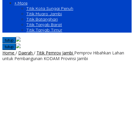
+ More
Titik Kota Sungai Penuh
Titik Muaro Jambi
Titik Batanghari
Titik Tanjab Barat
Titik Tanjab Timur
tutup
tutup
Home
/
Daerah
/
Titik Pemrov Jambi
Pemprov Hibahkan Lahan
untuk Pembangunan KODAM Provinsi Jambi