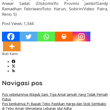
Anwar Sadat. (Diskominfo Provinsi Jambi/Dandy
Ramadhan Febriwan/Foto: Harun, Sobirin/Video: Patra,
Reno. S)
Post Views:
1,344
Ikuti Kami
Navigasi pos
Pos sebelumnya
Wagub Sani: Tiga Amal Jariyah Yang Tidak Pernah
Putus
Pos berikutnya
Pj Bupati Tebo Pastikan Harga dan Stok Sembako
di Tebo Aman Menjelang Lebaran Idul Adha