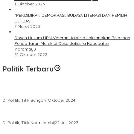
1 Oktober 2023
“PENDIDIKAN DEMOKRASI, BUDAYA LITERASI DAN PEMILIH
CERDAS”
7 Maret 2023
Dosen Hukum UPN Veteran Jakarta Laksanakan Pelatihan
Pendaftaran Merek di Desa Jatisura Kabupaten
Indramayu
31 Oktober 2022
Politik Terbaru
Masyarakat Dusun Daya Murni Kompak Dukungan Jumiwan
Aguza – Maidani
Di Politik, Titik Bungo
|
9 Oktober 2024
Pernah Sadap Karet Untuk Biayai Sekolah, Edi Purwanto Kini
Nyaleg DPR RI
Di Politik, Titik Kota Jambi
|
22 Juli 2023