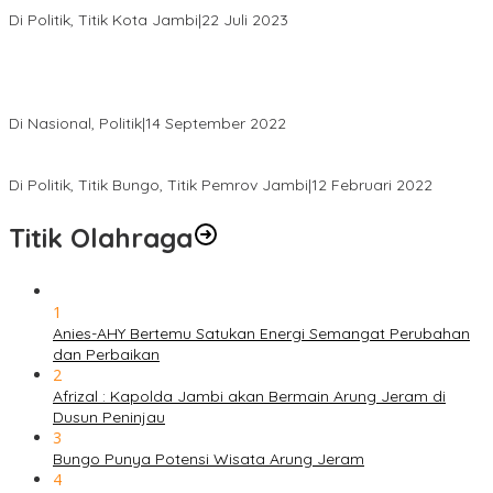
Edi Purwanto, Politikus Muda Jambi Caleg DPR RI Dapil Jambi
Di Politik, Titik Kota Jambi
|
22 Juli 2023
Sikapi Beban Rakyat Makin Berat dan Maraknya Demo
Penolakan Kenaikan Harga BBM, AHY Panggil Pimpinan
Demokrat dan Wakil Rakyat dari Seluruh Indonesia
Di Nasional, Politik
|
14 September 2022
Gabung ke Demokrat, Wabup Tebo Segera Pamit dari PDIP
Di Politik, Titik Bungo, Titik Pemrov Jambi
|
12 Februari 2022
Titik Olahraga
1
Anies-AHY Bertemu Satukan Energi Semangat Perubahan
dan Perbaikan
2
Afrizal : Kapolda Jambi akan Bermain Arung Jeram di
Dusun Peninjau
3
Bungo Punya Potensi Wisata Arung Jeram
4