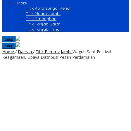
+ More
Titik Kota Sungai Penuh
Titik Muaro Jambi
Titik Batanghari
Titik Tanjab Barat
Titik Tanjab Timur
tutup
tutup
Home
/
Daerah
/
Titik Pemrov Jambi
Wagub Sani: Festival
Keagamaan, Upaya Distribusi Pesan Perdamaian