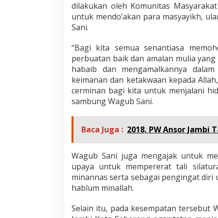
dilakukan oleh Komunitas Masyaraka
l
untuk mendo’akan para masyayikh, ula
I
n
Sani.
s
a
“Bagi kita semua senantiasa memoho
n
perbuatan baik dan amalan mulia yang 
habaib dan mengamalkannya dalam 
keimanan dan ketakwaan kepada Allah,
cerminan bagi kita untuk menjalani hi
sambung Wagub Sani.
Baca Juga :
2018, PW Ansor Jambi T
Wagub Sani juga mengajak untuk menj
upaya untuk mempererat tali silat
minannas serta sebagai pengingat dir
hablum minallah.
Selain itu, pada kesempatan tersebu