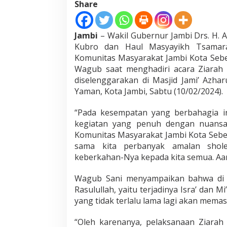
Share
d
a
n
H
Jambi
– Wakil Gubernur Jambi Drs. H. A
a
Kubro dan Haul Masyayikh Tsamarat
u
Komunitas Masyarakat Jambi Kota Sebe
l
Wagub saat menghadiri acara Ziarah
M
diselenggarakan di Masjid Jami’ Azha
a
s
Yaman, Kota Jambi, Sabtu (10/02/2024).
y
a
“Pada kesempatan yang berbahagia i
y
kegiatan yang penuh dengan nuansa r
i
Komunitas Masyarakat Jambi Kota Sebera
k
h
sama kita perbanyak amalan shol
T
keberkahan-Nya kepada kita semua. Aam
s
a
Wagub Sani menyampaikan bahwa di b
m
Rasulullah, yaitu terjadinya Isra’ dan
a
r
yang tidak terlalu lama lagi akan mema
a
t
“Oleh karenanya, pelaksanaan Ziarah
u