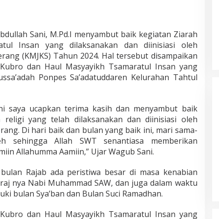
bdullah Sani, M.Pd.I menyambut baik kegiatan Ziarah
ul Insan yang dilaksanakan dan diinisiasi oleh
rang (KMJKS) Tahun 2024. Hal tersebut disampaikan
Masyarakat Dusun Daya Murni
 Kubro dan Haul Masyayikh Tsamaratul Insan yang
Kompak Dukungan Jumiwan Aguza
russa’adah Ponpes Sa’adatuddaren Kelurahan Tahtul
– Maidani
Di Politik, Titik Bungo
|
9 Oktober 2024
ni saya ucapkan terima kasih dan menyambut baik
eligi yang telah dilaksanakan dan diinisiasi oleh
ng. Di hari baik dan bulan yang baik ini, mari sama-
eh sehingga Allah SWT senantiasa memberikan
iin Allahumma Aamiin,” Ujar Wagub Sani.
ulan Rajab ada peristiwa besar di masa kenabian
 Mi’raj nya Nabi Muhammad SAW, dan juga dalam waktu
suki bulan Sya’ban dan Bulan Suci Ramadhan.
 Kubro dan Haul Masyayikh Tsamaratul Insan yang