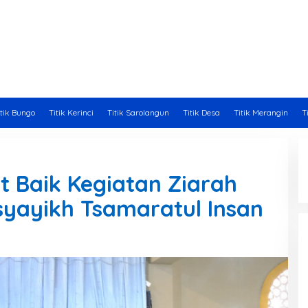
itik Bungo
Titik Kerinci
Titik Sarolangun
Titik Desa
Titik Merangin
T
 Baik Kegiatan Ziarah
yayikh Tsamaratul Insan