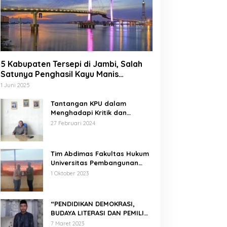
5 Kabupaten Tersepi di Jambi, Salah
Satunya Penghasil Kayu Manis
Terbesar di Dunia
1 Juni 2025
Tantangan KPU dalam
Menghadapi Kritik dan
Tekanan Politik
27 Februari 2024
Tim Abdimas Fakultas Hukum
Universitas Pembangunan
Nasional Veteran Jakarta
1 Oktober 2023
Melakukan Pendampingan
dan Pendaftaran Dua Badan
Hukum Sekaligus
“PENDIDIKAN DEMOKRASI,
BUDAYA LITERASI DAN PEMILIH
CERDAS”
7 Maret 2023