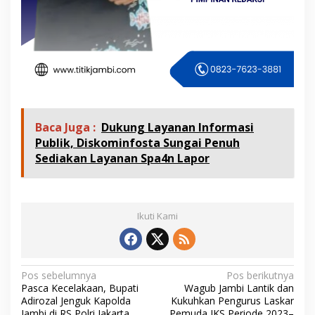
Baca Juga :
Dukung Layanan Informasi
Publik, Diskominfosta Sungai Penuh
Sediakan Layanan Spa4n Lapor
Ikuti Kami
N
Pos sebelumnya
Pos berikutnya
Pasca Kecelakaan, Bupati
Wagub Jambi Lantik dan
a
Adirozal Jenguk Kapolda
Kukuhkan Pengurus Laskar
Jambi di RS Polri Jakarta
Pemuda JKS Periode 2023–