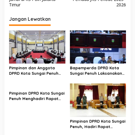
v
Timur
2026
i
g
Jangan Lewatkan
a
s
i
p
o
s
Pimpinan dan Anggota
Bapemperda DPRD Kota
DPRD Kota Sungai Penuh
Sungai Penuh Laksanakan
Melaksanakan Rapat
Penyusunan dan
Bamus
Pembentukan Perda
Pimpinan DPRD Kota Sungai
Penuh Menghadiri Rapat
Paripurna TMMD
Pimpinan DPRD Kota Sungai
Penuh, Hadiri Rapat
Rekapitulasi Hasil