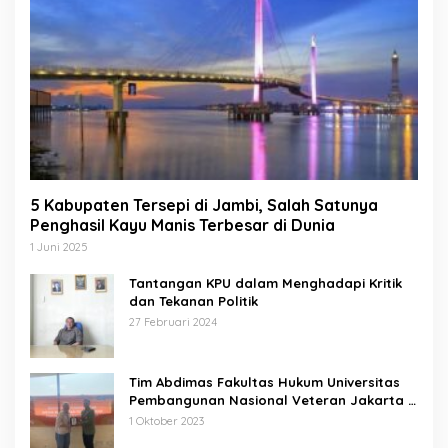
5 Kabupaten Tersepi di Jambi, Salah Satunya
Penghasil Kayu Manis Terbesar di Dunia
1 Juni 2025
Tantangan KPU dalam Menghadapi Kritik
dan Tekanan Politik
27 Februari 2024
Tim Abdimas Fakultas Hukum Universitas
Pembangunan Nasional Veteran Jakarta
Melakukan Pendampingan dan
1 Oktober 2023
Pendaftaran Dua Badan Hukum Sekaligus