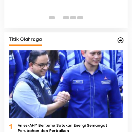
D
Di 
Titik Olahraga
1
Anies-AHY Bertemu Satukan Energi Semangat
Perubahan dan Perbaikan