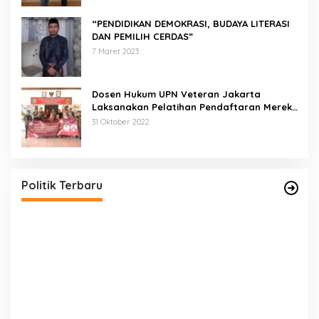
“PENDIDIKAN DEMOKRASI, BUDAYA LITERASI
DAN PEMILIH CERDAS”
7 Maret 2023
Dosen Hukum UPN Veteran Jakarta
Laksanakan Pelatihan Pendaftaran Merek
di Desa Jatisura Kabupaten Indramayu
31 Oktober 2022
Pernah Sadap Karet Untuk Biayai Sekolah, Edi
Purwanto Kini Nyaleg DPR RI
Di Politik, Titik Kota Jambi
|
22 Juli 2023
Politik Terbaru
E