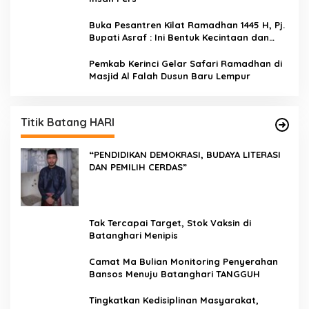
Buka Pesantren Kilat Ramadhan 1445 H, Pj.
Bupati Asraf : Ini Bentuk Kecintaan dan
Kepedulian PKK Dengan Masyarakat
Kerinci
Pemkab Kerinci Gelar Safari Ramadhan di
Masjid Al Falah Dusun Baru Lempur
Titik Batang HARI
“PENDIDIKAN DEMOKRASI, BUDAYA LITERASI
DAN PEMILIH CERDAS”
Tak Tercapai Target, Stok Vaksin di
Batanghari Menipis
Camat Ma Bulian Monitoring Penyerahan
Bansos Menuju Batanghari TANGGUH
Tingkatkan Kedisiplinan Masyarakat,