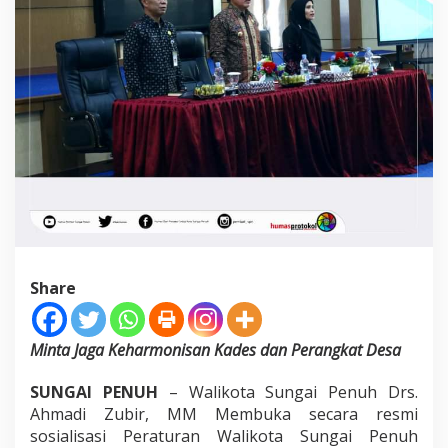
P
e
n
u
h
Share
Minta Jaga Keharmonisan Kades dan Perangkat Desa
SUNGAI PENUH
– Walikota Sungai Penuh Drs.
Ahmadi Zubir, MM Membuka secara resmi
sosialisasi Peraturan Walikota Sungai Penuh