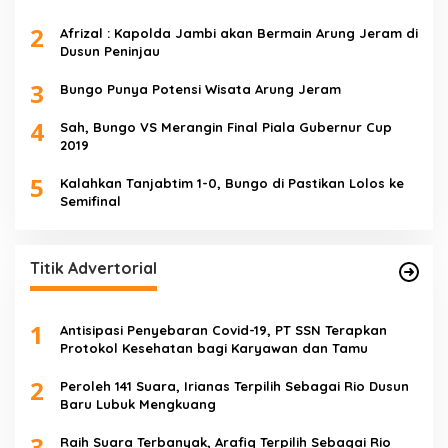
2
Afrizal : Kapolda Jambi akan Bermain Arung Jeram di
Dusun Peninjau
3
Bungo Punya Potensi Wisata Arung Jeram
4
Sah, Bungo VS Merangin Final Piala Gubernur Cup
2019
5
Kalahkan Tanjabtim 1-0, Bungo di Pastikan Lolos ke
Semifinal
Titik Advertorial
1
Antisipasi Penyebaran Covid-19, PT SSN Terapkan
Protokol Kesehatan bagi Karyawan dan Tamu
2
Peroleh 141 Suara, Irianas Terpilih Sebagai Rio Dusun
Baru Lubuk Mengkuang
3
Raih Suara Terbanyak, Arafiq Terpilih Sebagai Rio