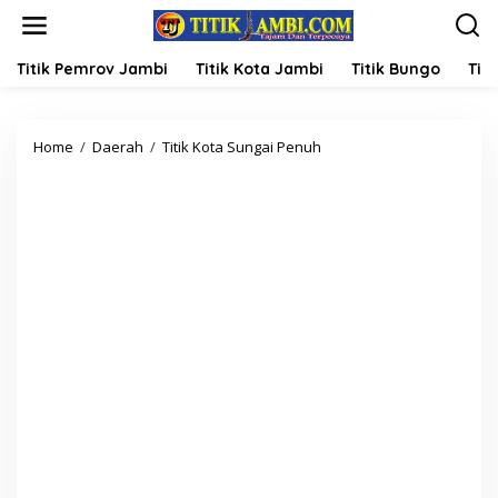
L
e
w
a
Titik Pemrov Jambi
Titik Kota Jambi
Titik Bungo
Titi
t
i
k
Home
/
Daerah
/
Titik Kota Sungai Penuh
W
e
a
k
k
o
o
n
A
t
h
e
m
n
a
d
i
B
u
k
a
S
o
s
i