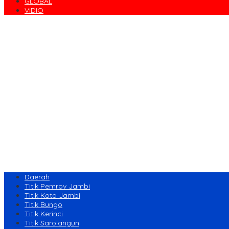
GLOBAL
VIDIO
Daerah
Titik Pemrov Jambi
Titik Kota Jambi
Titik Bungo
Titik Kerinci
Titik Sarolangun