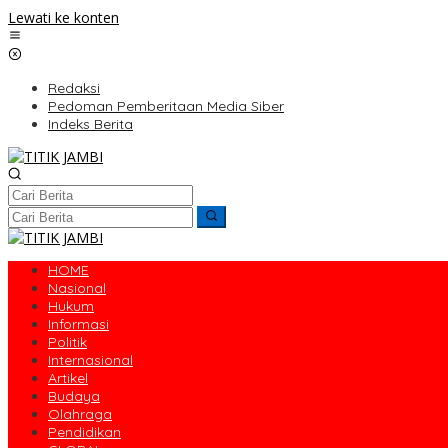
Lewati ke konten
Redaksi
Pedoman Pemberitaan Media Siber
Indeks Berita
HOME
Nasional
Hukum
Informasi
Politik
Internasional
Artikel
Budaya
Olahraga
Pendidikan