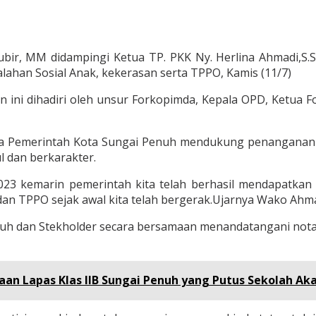
bir, MM didampingi Ketua TP. PKK Ny. Herlina Ahmadi,S.S
han Sosial Anak, kekerasan serta TPPO, Kamis (11/7)
an ini dihadiri oleh unsur Forkopimda, Kepala OPD, Ket
a Pemerintah Kota Sungai Penuh mendukung penanganan 
 dan berkarakter.
2023 kemarin pemerintah kita telah berhasil mendapatkan 
an TPPO sejak awal kita telah bergerak.Ujarnya Wako Ahm
uh dan Stekholder secara bersamaan menandatangani nota
naan Lapas Klas IIB Sungai Penuh yang Putus Sekolah Ak