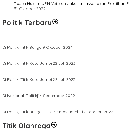
Dosen Hukum UPN Veteran Jakarta Laksanakan Pelatihan P
31 Oktober 2022
Politik Terbaru
Masyarakat Dusun Daya Murni Kompak Dukungan Jumiwan Aguza
Di Politik, Titik Bungo
|
9 Oktober 2024
Pernah Sadap Karet Untuk Biayai Sekolah, Edi Purwanto Kini Nyal
Di Politik, Titik Kota Jambi
|
22 Juli 2023
Edi Purwanto, Politikus Muda Jambi Caleg DPR RI Dapil Jambi
Di Politik, Titik Kota Jambi
|
22 Juli 2023
Sikapi Beban Rakyat Makin Berat dan Maraknya Demo Penolakan 
Di Nasional, Politik
|
14 September 2022
Gabung ke Demokrat, Wabup Tebo Segera Pamit dari PDIP
Di Politik, Titik Bungo, Titik Pemrov Jambi
|
12 Februari 2022
Titik Olahraga