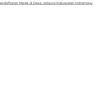
endaftaran Merek di Desa Jatisura Kabupaten Indramayu
 – Maidani
eg DPR RI
Kenaikan Harga BBM, AHY Panggil Pimpinan Demokrat dan Wakil Rak