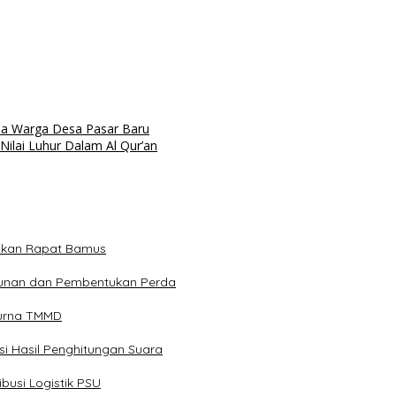
ma Warga Desa Pasar Baru
ilai Luhur Dalam Al Qur’an
akan Rapat Bamus
unan dan Pembentukan Perda
purna TMMD
si Hasil Penghitungan Suara
busi Logistik PSU