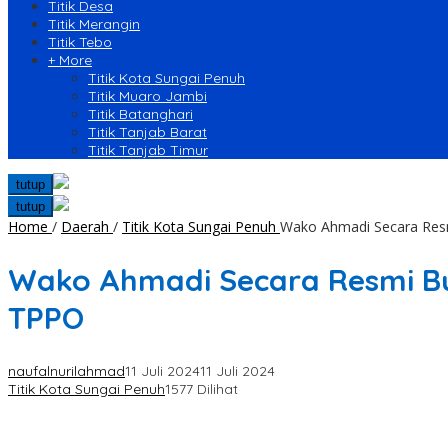
Titik Desa
Titik Merangin
Titik Tebo
+ More
Titik Kota Sungai Penuh
Titik Muaro Jambi
Titik Batanghari
Titik Tanjab Barat
Titik Tanjab Timur
tutup
tutup
Home
/
Daerah
/
Titik Kota Sungai Penuh
Wako Ahmadi Secara Resm
Wako Ahmadi Secara Resmi Bu
TPPO
naufalnurilahmad
11 Juli 2024
11 Juli 2024
Titik Kota Sungai Penuh
1577 Dilihat