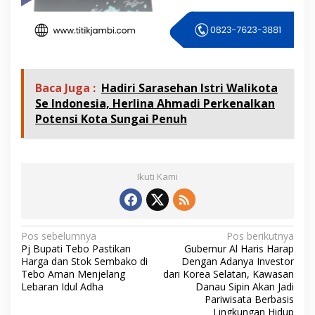
Baca Juga :
Hadiri Sarasehan Istri Walikota
Se Indonesia, Herlina Ahmadi Perkenalkan
Potensi Kota Sungai Penuh
Ikuti Kami
N
Pos sebelumnya
Pos berikutnya
Pj Bupati Tebo Pastikan
Gubernur Al Haris Harap
a
Harga dan Stok Sembako di
Dengan Adanya Investor
v
Tebo Aman Menjelang
dari Korea Selatan, Kawasan
Lebaran Idul Adha
Danau Sipin Akan Jadi
i
Pariwisata Berbasis
Lingkungan Hidup