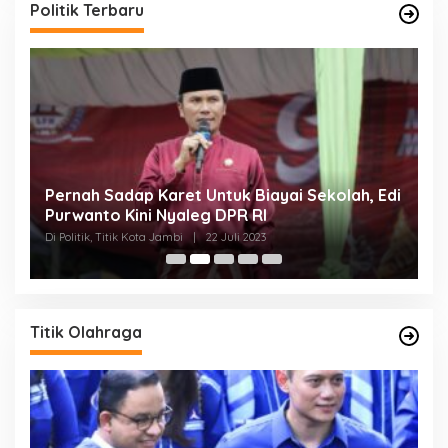
Politik Terbaru
Pernah Sadap Karet Untuk Biayai Sekolah, Edi
E
Purwanto Kini Nyaleg DPR RI
D
Di Politik, Titik Kota Jambi
|
22 Juli 2023
Di 
Titik Olahraga