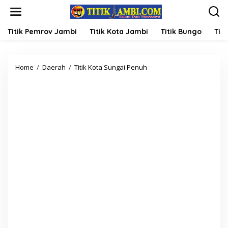
L
e
w
a
Titik Pemrov Jambi
Titik Kota Jambi
Titik Bungo
Titi
t
i
k
Home
/
Daerah
/
Titik Kota Sungai Penuh
W
e
a
k
k
o
o
n
A
t
h
e
m
n
a
d
i
&
W
a
w
a
k
o
A