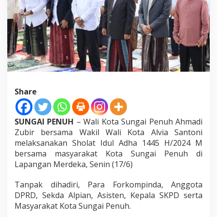
L
a
p
a
n
g
a
n
M
e
Share
r
d
e
k
SUNGAI PENUH
– Wali Kota Sungai Penuh Ahmadi
a
Zubir bersama Wakil Wali Kota Alvia Santoni
melaksanakan Sholat Idul Adha 1445 H/2024 M
bersama masyarakat Kota Sungai Penuh di
Lapangan Merdeka, Senin (17/6)
Tanpak dihadiri, Para Forkompinda, Anggota
DPRD, Sekda Alpian, Asisten, Kepala SKPD serta
Masyarakat Kota Sungai Penuh.