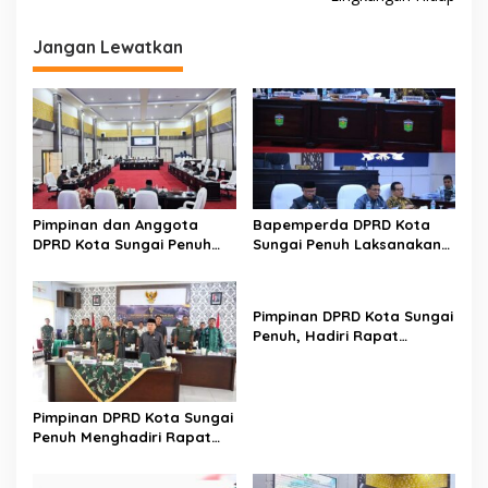
g
a
Jangan Lewatkan
s
i
p
o
s
Pimpinan dan Anggota
Bapemperda DPRD Kota
DPRD Kota Sungai Penuh
Sungai Penuh Laksanakan
Melaksanakan Rapat
Penyusunan dan
Bamus
Pembentukan Perda
Pimpinan DPRD Kota Sungai
Penuh, Hadiri Rapat
Rekapitulasi Hasil
Penghitungan Suara
Pimpinan DPRD Kota Sungai
Penuh Menghadiri Rapat
Paripurna TMMD