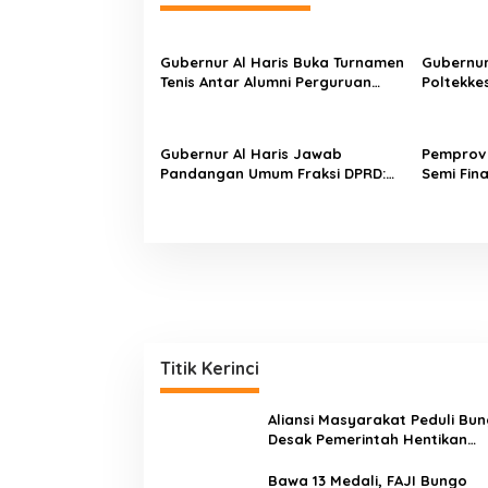
g
a
s
Gubernur Al Haris Buka Turnamen
Gubernur
Tenis Antar Alumni Perguruan
Poltekke
i
Tinggi ke-16 se-Indonesia di UNJA
Tekankan
p
Kesehata
Kesehat
o
Gubernur Al Haris Jawab
Pemprov 
Pandangan Umum Fraksi DPRD:
Semi Fina
s
Komitmen Perkuat Tata Kelola
di Kanto
dan Kesejahteraan Masyarakat
Gubernu
Titik Kerinci
Aliansi Masyarakat Peduli Bu
Desak Pemerintah Hentikan
Angkutan Truk Batu Bara di
Jalan Lintas Bungo
Bawa 13 Medali, FAJI Bungo