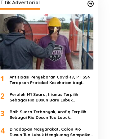
Titik Advertorial
1
Antisipasi Penyebaran Covid-19, PT SSN
Terapkan Protokol Kesehatan bagi
Karyawan dan Tamu
2
Peroleh 141 Suara, Irianas Terpilih
Sebagai Rio Dusun Baru Lubuk
Mengkuang
3
Raih Suara Terbanyak, Arafiq Terpilih
Sebagai Rio Dusun Tuo Lubuk
Mengkuang
4
Dihadapan Masyarakat, Calon Rio
Dusun Tuo Lubuk Mengkuang Sampaikan