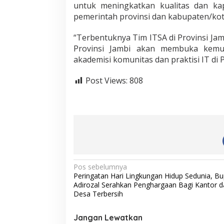
untuk meningkatkan kualitas dan ka
pemerintah provinsi dan kabupaten/kot
“Terbentuknya Tim ITSA di Provinsi Jam
Provinsi Jambi akan membuka kemu
akademisi komunitas dan praktisi IT di Pr
Post Views:
808
N
Pos sebelumnya
Peringatan Hari Lingkungan Hidup Sedunia, Bu
a
Adirozal Serahkan Penghargaan Bagi Kantor d
v
Desa Terbersih
i
Jangan Lewatkan