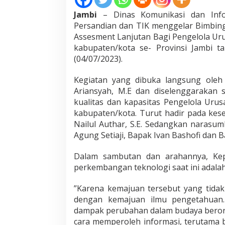
s
Jambi
– Dinas Komunikasi dan Infor
k
a
Persandian dan TIK menggelar Bimbing
n
Assesment Lanjutan Bagi Pengelola Uru
P
kabupaten/kota se- Provinsi Jambi t
e
(04/07/2023).
n
t
i
Kegiatan yang dibuka langsung oleh 
n
Ariansyah, M.E dan diselenggarakan 
g
kualitas dan kapasitas Pengelola Uru
n
kabupaten/kota. Turut hadir pada kes
y
Nailul Authar, S.E. Sedangkan narasum
a
M
Agung Setiaji, Bapak Ivan Bashofi dan
e
m
Dalam sambutan dan arahannya, Kep
p
perkembangan teknologi saat ini adalah 
e
r
k
”Karena kemajuan tersebut yang tidak 
u
dengan kemajuan ilmu pengetahuan
a
dampak perubahan dalam budaya berorg
t
cara memperoleh informasi, terutama b
P