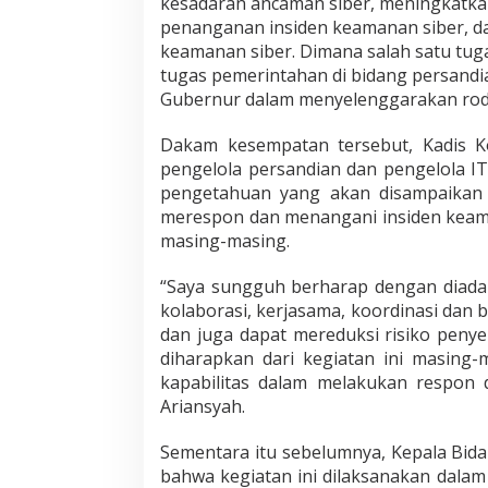
kesadaran ancaman siber, meningkatkan
S
penanganan insiden keamanan siber, da
a
keamanan siber. Dimana salah satu tug
n
tugas pemerintahan di bidang persand
d
i
Gubernur dalam menyelenggarakan roda
Dakam kesempatan tersebut, Kadis K
pengelola persandian dan pengelola 
pengetahuan yang akan disampaikan
merespon dan menangani insiden keama
masing-masing.
“Saya sungguh berharap dengan diadak
kolaborasi, kerjasama, koordinasi dan b
dan juga dapat mereduksi risiko penye
diharapkan dari kegiatan ini masing
kapabilitas dalam melakukan respon 
Ariansyah.
Sementara itu sebelumnya, Kepala Bida
bahwa kegiatan ini dilaksanakan dalam