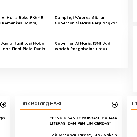
 Al Haris Buka PKKMB
Dampingi Wapres Gibran,
s Kemenkes Jambi,
Gubernur Al Haris Perjuangkan
 Peran Strategis Tenaga
MRI Baru dan Tambahan Dokter
n dan Promosi
Spesialis untuk RSUD Raden
an
Mattaher
Jambi fasilitasi Nobar
Gubernur Al Haris: ISMI Jadi
l dan Final Piala Dunia
Wadah Pengabdian untuk
r dan Rumah Dinas
Membangun Jambi
r
Titik Batang HARI
Ti
ngo
“PENDIDIKAN DEMOKRASI, BUDAYA
LITERASI DAN PEMILIH CERDAS”
Tak Tercapai Target, Stok Vaksin