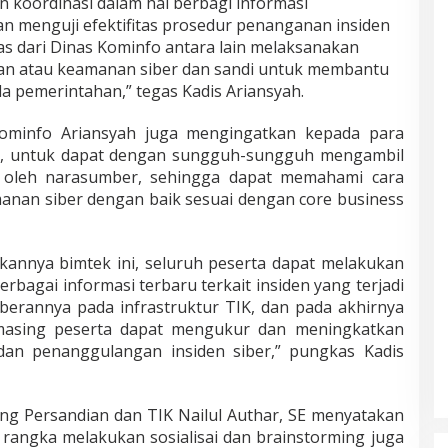
 koordinasi dalam hal berbagi informasi
n menguji efektifitas prosedur penanganan insiden
as dari Dinas Kominfo antara lain melaksanakan
ian atau keamanan siber dan sandi untuk membantu
 pemerintahan,” tegas Kadis Ariansyah.
ominfo Ariansyah juga mengingatkan kepada para
IT, untuk dapat dengan sungguh-sungguh mengambil
 oleh narasumber, sehingga dapat memahami cara
nan siber dengan baik sesuai dengan core business
annya bimtek ini, seluruh peserta dapat melakukan
erbagai informasi terbaru terkait insiden yang terjadi
berannya pada infrastruktur TIK, dan pada akhirnya
-masing peserta dapat mengukur dan meningkatkan
dan penanggulangan insiden siber,” pungkas Kadis
ng Persandian dan TIK Nailul Authar, SE menyatakan
 rangka melakukan sosialisai dan brainstorming juga