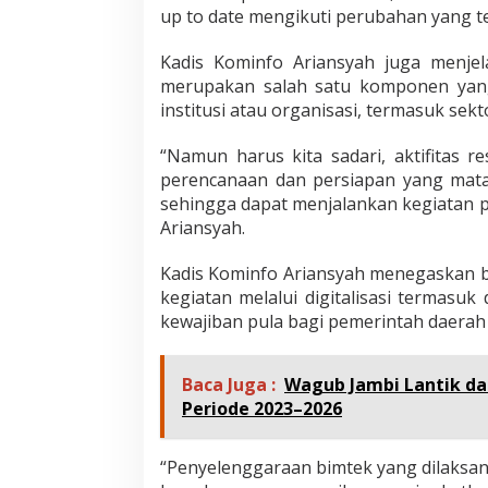
up to date mengikuti perubahan yang ter
e
n
a
Kadis Kominfo Ariansyah juga menje
n
merupakan salah satu komponen yang 
g
institusi atau organisasi, termasuk sek
a
n
a
“Namun harus kita sadari, aktifitas
n
perencanaan dan persiapan yang mat
K
sehingga dapat menjalankan kegiatan p
e
Ariansyah.
a
m
a
Kadis Kominfo Ariansyah menegaskan b
n
kegiatan melalui digitalisasi termasuk
a
kewajiban pula bagi pemerintah daerah
n
S
i
Baca Juga :
Wagub Jambi Lantik da
b
Periode 2023–2026
e
r
d
“Penyelenggaraan bimtek yang dilaksa
a
n