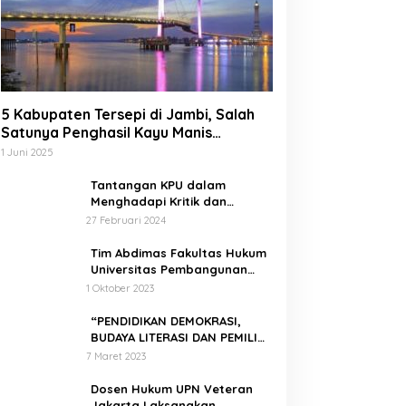
5 Kabupaten Tersepi di Jambi, Salah
Satunya Penghasil Kayu Manis
Terbesar di Dunia
1 Juni 2025
Tantangan KPU dalam
Menghadapi Kritik dan
Tekanan Politik
27 Februari 2024
Tim Abdimas Fakultas Hukum
Universitas Pembangunan
Nasional Veteran Jakarta
1 Oktober 2023
Melakukan Pendampingan
dan Pendaftaran Dua Badan
“PENDIDIKAN DEMOKRASI,
Hukum Sekaligus
BUDAYA LITERASI DAN PEMILIH
CERDAS”
7 Maret 2023
Dosen Hukum UPN Veteran
Jakarta Laksanakan