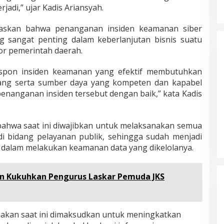
jadi,” ujar Kadis Ariansyah.
Masyarakat Dusun Daya Murni
laskan bahwa penanganan insiden keamanan siber
Kompak Dukungan Jumiwan Aguza
sangat penting dalam keberlanjutan bisnis suatu
– Maidani
Di Politik, Titik Bungo
|
9 Oktober 2024
tor pemerintah daerah.
 respon insiden keamanan yang efektif membutuhkan
ang serta sumber daya yang kompeten dan kapabel
enanganan insiden tersebut dengan baik,” kata Kadis
ahwa saat ini diwajibkan untuk melaksanakan semua
 di bidang pelayanan publik, sehingga sudah menjadi
 dalam melakukan keamanan data yang dikelolanya.
n Kukuhkan Pengurus Laskar Pemuda JKS
nakan saat ini dimaksudkan untuk meningkatkan