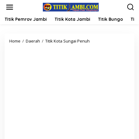
L
e
w
a
Titik Pemrov Jambi
Titik Kota Jambi
Titik Bungo
Titi
t
i
k
Home
/
Daerah
/
Titik Kota Sungai Penuh
B
e
a
k
w
o
a
n
s
t
l
e
u
n
K
e
r
i
n
c
i
S
u
d
a