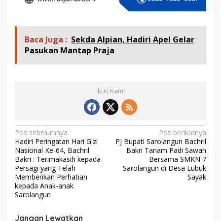
Baca Juga :
Sekda Alpian, Hadiri Apel Gelar
Pasukan Mantap Praja
Ikuti Kami
N
Pos sebelumnya
Pos berikutnya
Hadiri Peringatan Hari Gizi
PJ Bupati Sarolangun Bachril
a
Nasional Ke-64, Bachril
Bakri Tanam Padi Sawah
v
Bakri : Terimakasih kepada
Bersama SMKN 7
Persagi yang Telah
Sarolangun di Desa Lubuk
i
Memberikan Perhatian
Sayak
kepada Anak-anak
g
Sarolangun
a
s
Jangan Lewatkan