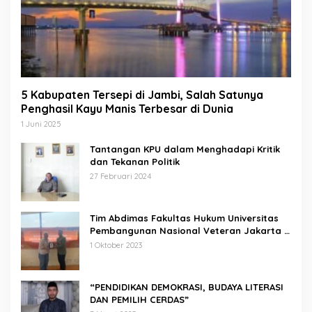
5 Kabupaten Tersepi di Jambi, Salah Satunya
Penghasil Kayu Manis Terbesar di Dunia
1 Juni 2025
Tantangan KPU dalam Menghadapi Kritik
dan Tekanan Politik
27 Februari 2024
Tim Abdimas Fakultas Hukum Universitas
Pembangunan Nasional Veteran Jakarta
Melakukan Pendampingan dan
1 Oktober 2023
Pendaftaran Dua Badan Hukum Sekaligus
“PENDIDIKAN DEMOKRASI, BUDAYA LITERASI
DAN PEMILIH CERDAS”