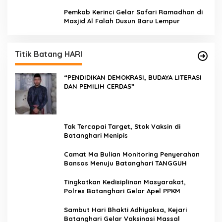
Kepedulian PKK Dengan Masyarakat
Kerinci
Pemkab Kerinci Gelar Safari Ramadhan di
Masjid Al Falah Dusun Baru Lempur
Titik Batang HARI
“PENDIDIKAN DEMOKRASI, BUDAYA LITERASI
DAN PEMILIH CERDAS”
Tak Tercapai Target, Stok Vaksin di
Batanghari Menipis
Camat Ma Bulian Monitoring Penyerahan
Bansos Menuju Batanghari TANGGUH
Tingkatkan Kedisiplinan Masyarakat,
Polres Batanghari Gelar Apel PPKM
Sambut Hari Bhakti Adhiyaksa, Kejari
Batanghari Gelar Vaksinasi Massal