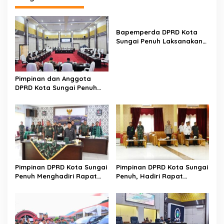
i
p
Bapemperda DPRD Kota
o
Sungai Penuh Laksanakan
s
Penyusunan dan
Pembentukan Perda
Pimpinan dan Anggota
DPRD Kota Sungai Penuh
Melaksanakan Rapat
Bamus
Pimpinan DPRD Kota Sungai
Pimpinan DPRD Kota Sungai
Penuh Menghadiri Rapat
Penuh, Hadiri Rapat
Paripurna TMMD
Rekapitulasi Hasil
Penghitungan Suara