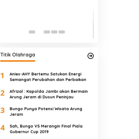
Edi Purwanto, Po
Jambi Caleg DPR 
Di Politik, Titik Kota Jam
Titik Olahraga
1
Anies-AHY Bertemu Satukan Energi
Semangat Perubahan dan Perbaikan
2
Afrizal : Kapolda Jambi akan Bermain
Arung Jeram di Dusun Peninjau
3
Bungo Punya Potensi Wisata Arung
Jeram
4
Sah, Bungo VS Merangin Final Piala
Gubernur Cup 2019