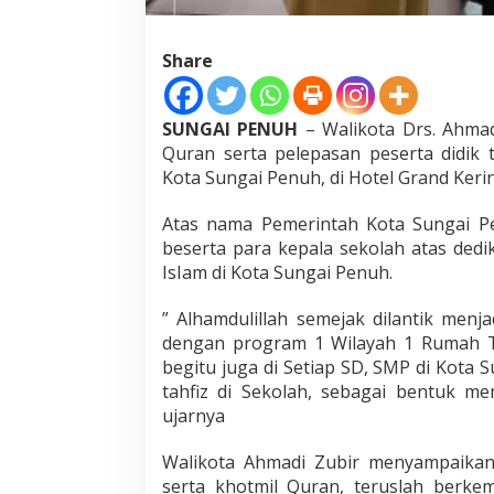
Q
u
r
Share
'
a
n
SUNGAI PENUH
– Walikota Drs. Ahmad
S
Quran serta pelepasan peserta didik 
I
T
Kota Sungai Penuh, di Hotel Grand Kerinc
A
m
Atas nama Pemerintah Kota Sungai P
a
beserta para kepala sekolah atas ded
n
IsIam di Kota Sungai Penuh.
a
h
” Alhamdulillah semejak dilantik men
dengan program 1 Wilayah 1 Rumah Ta
begitu juga di Setiap SD, SMP di Kota
tahfiz di Sekolah, sebagai bentuk me
ujarnya
Walikota Ahmadi Zubir menyampaikan
serta khotmil Quran, teruslah berkem