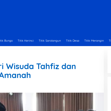
itik Bungo
Titik Kerinci
Titik Sarolangun
Titik Desa
Titik Merangin
T
i Wisuda Tahfiz dan
T Amanah