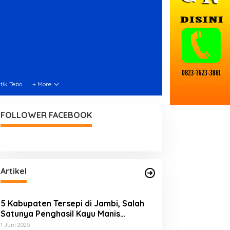
itik Tebo
+ More
FOLLOWER FACEBOOK
Artikel
5 Kabupaten Tersepi di Jambi, Salah
Satunya Penghasil Kayu Manis
Terbesar di Dunia
1 Juni 2025