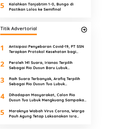
5
Kalahkan Tanjabtim 1-0, Bungo di
Pastikan Lolos ke Semifinal
Titik Advertorial
1
Antisipasi Penyebaran Covid-19, PT SSN
Terapkan Protokol Kesehatan bagi
Karyawan dan Tamu
2
Peroleh 141 Suara, Irianas Terpilih
Sebagai Rio Dusun Baru Lubuk
Mengkuang
3
Raih Suara Terbanyak, Arafiq Terpilih
Sebagai Rio Dusun Tuo Lubuk
Mengkuang
4
Dihadapan Masyarakat, Calon Rio
Dusun Tuo Lubuk Mengkuang Sampaikan
Visi Misi
5
Maraknya Wabah Virus Corona, Warga
Pauh Agung Tetap Laksanakan Isra
Miraj