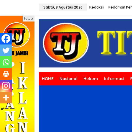
L
e
Sabtu, 8 Agustus 2026
Redaksi
Pedoman Pem
w
a
tutup
t
i
k
e
k
o
n
t
e
n
HOME
Nasional
Hukum
Informasi