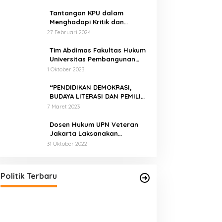
Tantangan KPU dalam
Menghadapi Kritik dan
Tekanan Politik
27 Februari 2024
Tim Abdimas Fakultas Hukum
Universitas Pembangunan
Nasional Veteran Jakarta
1 Oktober 2023
Melakukan Pendampingan
dan Pendaftaran Dua Badan
“PENDIDIKAN DEMOKRASI,
Hukum Sekaligus
BUDAYA LITERASI DAN PEMILIH
CERDAS”
7 Maret 2023
Dosen Hukum UPN Veteran
Jakarta Laksanakan
Pelatihan Pendaftaran Merek
31 Oktober 2022
di Desa Jatisura Kabupaten
Pernah Sadap Karet Untuk Biayai
Indramayu
Sekolah, Edi Purwanto Kini Nyaleg
DPR RI
Di Politik, Titik Kota Jambi
|
22 Juli 2023
Politik Terbaru