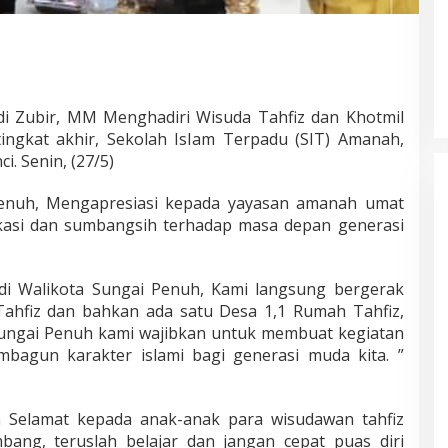
i Zubir, MM Menghadiri Wisuda Tahfiz dan Khotmil
tingkat akhir, Sekolah IsIam Terpadu (SIT) Amanah,
i. Senin, (27/5)
enuh, Mengapresiasi kepada yayasan amanah umat
ikasi dan sumbangsih terhadap masa depan generasi
jadi Walikota Sungai Penuh, Kami langsung bergerak
hfiz dan bahkan ada satu Desa 1,1 Rumah Tahfiz,
 Sungai Penuh kami wajibkan untuk membuat kegiatan
mbagun karakter islami bagi generasi muda kita. ”
 Selamat kepada anak-anak para wisudawan tahfiz
bang, teruslah belajar dan jangan cepat puas diri