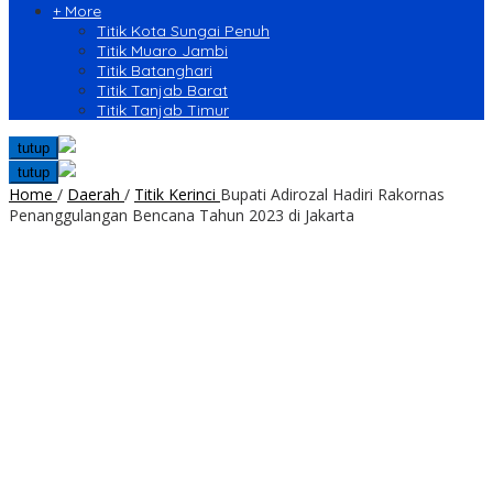
+ More
Titik Kota Sungai Penuh
Titik Muaro Jambi
Titik Batanghari
Titik Tanjab Barat
Titik Tanjab Timur
tutup
tutup
Home
/
Daerah
/
Titik Kerinci
Bupati Adirozal Hadiri Rakornas
Penanggulangan Bencana Tahun 2023 di Jakarta