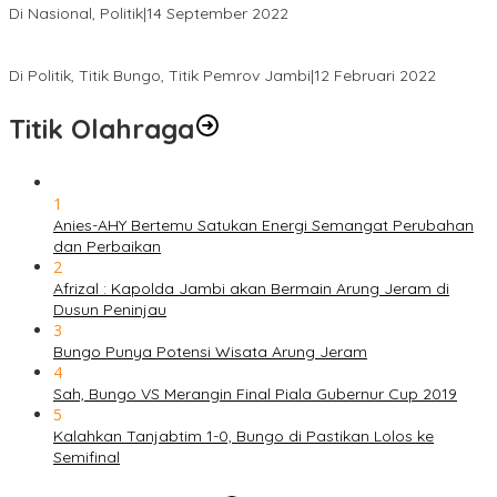
Di Nasional, Politik
|
14 September 2022
Gabung ke Demokrat, Wabup Tebo Segera Pamit dari PDIP
Di Politik, Titik Bungo, Titik Pemrov Jambi
|
12 Februari 2022
Titik Olahraga
1
Anies-AHY Bertemu Satukan Energi Semangat Perubahan
dan Perbaikan
2
Afrizal : Kapolda Jambi akan Bermain Arung Jeram di
Dusun Peninjau
3
Bungo Punya Potensi Wisata Arung Jeram
4
Sah, Bungo VS Merangin Final Piala Gubernur Cup 2019
5
Kalahkan Tanjabtim 1-0, Bungo di Pastikan Lolos ke
Semifinal