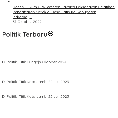
Dosen Hukum UPN Veteran Jakarta Laksanakan Pelatihan
Pendaftaran Merek di Desa Jatisura Kabupaten
Indramayu
31 Oktober 2022
Politik Terbaru
Masyarakat Dusun Daya Murni Kompak Dukungan Jumiwan
Aguza – Maidani
Di Politik, Titik Bungo
|
9 Oktober 2024
Pernah Sadap Karet Untuk Biayai Sekolah, Edi Purwanto Kini
Nyaleg DPR RI
Di Politik, Titik Kota Jambi
|
22 Juli 2023
Edi Purwanto, Politikus Muda Jambi Caleg DPR RI Dapil Jambi
Di Politik, Titik Kota Jambi
|
22 Juli 2023
Sikapi Beban Rakyat Makin Berat dan Maraknya Demo
Penolakan Kenaikan Harga BBM, AHY Panggil Pimpinan
Demokrat dan Wakil Rakyat dari Seluruh Indonesia