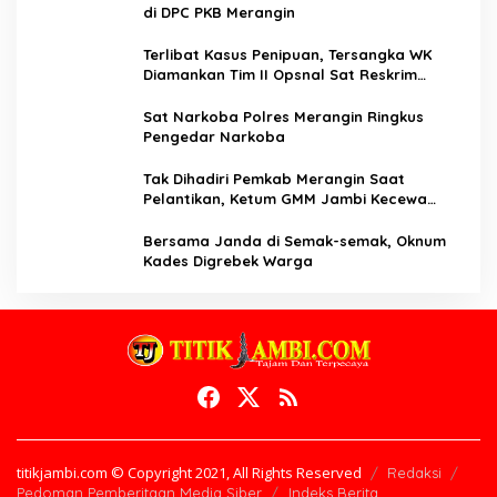
di DPC PKB Merangin
Terlibat Kasus Penipuan, Tersangka WK
Diamankan Tim II Opsnal Sat Reskrim
Polres Merangin
Sat Narkoba Polres Merangin Ringkus
Pengedar Narkoba
Tak Dihadiri Pemkab Merangin Saat
Pelantikan, Ketum GMM Jambi Kecewa
Terhadap Pemkab Merangin
Bersama Janda di Semak-semak, Oknum
Kades Digrebek Warga
titikjambi.com © Copyright 2021, All Rights Reserved
Redaksi
Pedoman Pemberitaan Media Siber
Indeks Berita