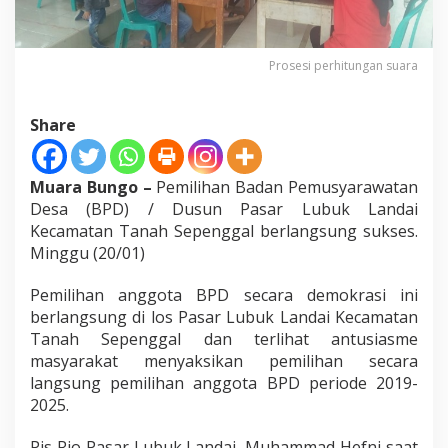
B
e
r
j
Prosesi perhitungan suara
a
l
a
Share
n
S
u
Muara Bungo –
Pemilihan Badan Pemusyarawatan
k
Desa (BPD) / Dusun Pasar Lubuk Landai
s
e
Kecamatan Tanah Sepenggal berlangsung sukses.
s
Minggu (20/01)
Pemilihan anggota BPD secara demokrasi ini
berlangsung di los Pasar Lubuk Landai Kecamatan
Tanah Sepenggal dan terlihat antusiasme
masyarakat menyaksikan pemilihan secara
langsung pemilihan anggota BPD periode 2019-
2025.
Pjs Rio Pasar Lubuk Landai, Muhammad Hefni saat