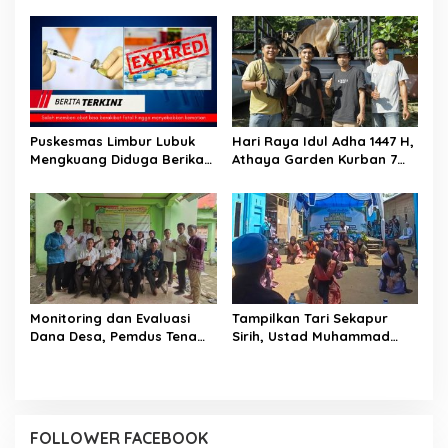
Himbauan, APB Akan Aksi
Bungo, Aliansi Masyarakat
Blokade Angkutan Batu
Peduli Bungo Ancam Demo
Bara di Jalinsum Bungo
Puskesmas Limbur Lubuk
Hari Raya Idul Adha 1447 H,
Mengkuang Diduga Berikan
Athaya Garden Kurban 7
Obat Kadaluwarsa ke
Sapi
Pasien
Monitoring dan Evaluasi
Tampilkan Tari Sekapur
Dana Desa, Pemdus Tenam
Sirih, Ustad Muhammad
Telah Realisasikan 72
Sholihin : Bukti Pondok
Persen Semester I 2026
Juga Mengajarkan Cinta
NKRI dan Budaya
FOLLOWER FACEBOOK