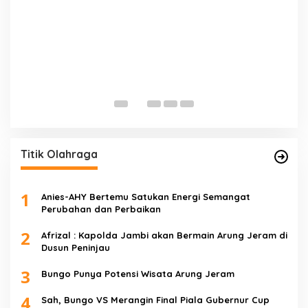
E
D
Di 
Titik Olahraga
1
Anies-AHY Bertemu Satukan Energi Semangat
Perubahan dan Perbaikan
2
Afrizal : Kapolda Jambi akan Bermain Arung Jeram di
Dusun Peninjau
3
Bungo Punya Potensi Wisata Arung Jeram
4
Sah, Bungo VS Merangin Final Piala Gubernur Cup