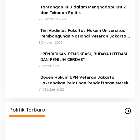
Tantangan KPU dalam Menghadapi Kritik
dan Tekanan Politik
27 Februari 2024
Tim Abdimas Fakultas Hukum Universitas
Pembangunan Nasional Veteran Jakarta
Melakukan Pendampingan dan
1 Oktober 2023
Pendaftaran Dua Badan Hukum Sekaligus
“PENDIDIKAN DEMOKRASI, BUDAYA LITERASI
DAN PEMILIH CERDAS”
7 Maret 2023
Dosen Hukum UPN Veteran Jakarta
Laksanakan Pelatihan Pendaftaran Merek
di Desa Jatisura Kabupaten Indramayu
31 Oktober 2022
Pernah Sadap Karet Untuk Biayai Sekolah, Edi
Purwanto Kini Nyaleg DPR RI
Di Politik, Titik Kota Jambi
|
22 Juli 2023
Politik Terbaru