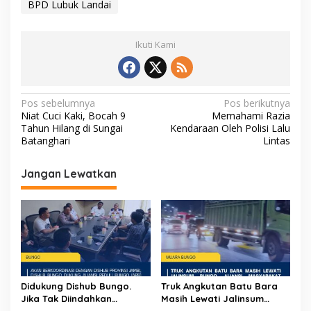
BPD Lubuk Landai
Ikuti Kami
N
Pos sebelumnya
Pos berikutnya
Niat Cuci Kaki, Bocah 9
Memahami Razia
a
Tahun Hilang di Sungai
Kendaraan Oleh Polisi Lalu
v
Batanghari
Lintas
i
Jangan Lewatkan
g
a
s
i
p
o
Didukung Dishub Bungo.
Truk Angkutan Batu Bara
s
Jika Tak Diindahkan
Masih Lewati Jalinsum