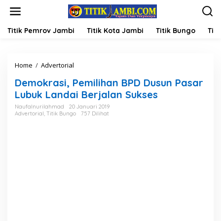
L
e
w
a
Titik Pemrov Jambi
Titik Kota Jambi
Titik Bungo
Titi
t
i
k
Home
/
Advertorial
D
e
e
k
Demokrasi, Pemilihan BPD Dusun Pasar
m
o
o
n
Lubuk Landai Berjalan Sukses
k
t
Naufalnurilahmad
20 Januari 2019
r
e
Advertorial
,
Titik Bungo
757 Dilihat
a
n
s
i
,
P
e
m
i
l
i
h
a