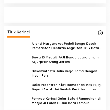
Titik Kerinci
Aliansi Masyarakat Peduli Bungo Desak
Pemerintah Hentikan Angkutan Truk Batu
Bara di Jalan Lintas Bungo
Bawa 13 Medali, FAJI Bungo Juara Umum
Kejurprov Arung Jeram
Diskominfosta Jalin Kerja Sama Dengan
Insan Pers
Buka Pesantren Kilat Ramadhan 1445 H, Pj.
Bupati Asraf : Ini Bentuk Kecintaan dan
Kepedulian PKK Dengan Masyarakat
Kerinci
Pemkab Kerinci Gelar Safari Ramadhan di
Masjid Al Falah Dusun Baru Lempur