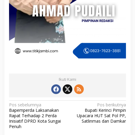
Ikuti Kami
N
Pos sebelumnya
Pos berikutnya
Bapemperda Laksanakan
Bupati Kerinci Pimpin
a
Rapat Terhadap 2 Perda
Upacara HUT Sat Pol PP,
v
Inisiatif DPRD Kota Sungai
Satlinmas dan Damkar
Penuh
i