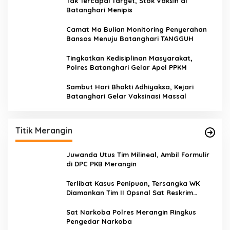
Tak Tercapai Target, Stok Vaksin di
Batanghari Menipis
Camat Ma Bulian Monitoring Penyerahan
Bansos Menuju Batanghari TANGGUH
Tingkatkan Kedisiplinan Masyarakat,
Polres Batanghari Gelar Apel PPKM
Sambut Hari Bhakti Adhiyaksa, Kejari
Batanghari Gelar Vaksinasi Massal
Titik Merangin
Juwanda Utus Tim Milineal, Ambil Formulir
di DPC PKB Merangin
Terlibat Kasus Penipuan, Tersangka WK
Diamankan Tim II Opsnal Sat Reskrim
Polres Merangin
Sat Narkoba Polres Merangin Ringkus
Pengedar Narkoba