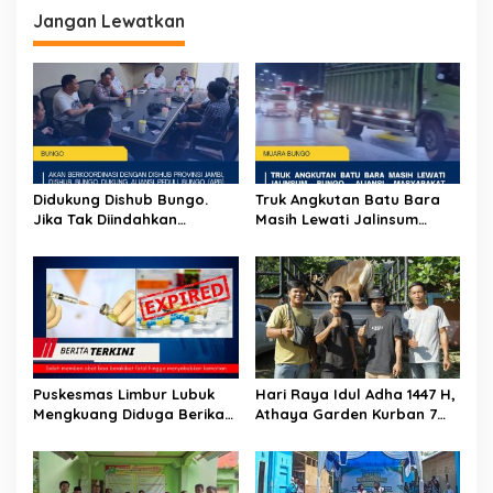
g
Jangan Lewatkan
a
s
i
p
o
s
Didukung Dishub Bungo.
Truk Angkutan Batu Bara
Jika Tak Diindahkan
Masih Lewati Jalinsum
Himbauan, APB Akan Aksi
Bungo, Aliansi Masyarakat
Blokade Angkutan Batu
Peduli Bungo Ancam Demo
Bara di Jalinsum Bungo
Puskesmas Limbur Lubuk
Hari Raya Idul Adha 1447 H,
Mengkuang Diduga Berikan
Athaya Garden Kurban 7
Obat Kadaluwarsa ke
Sapi
Pasien