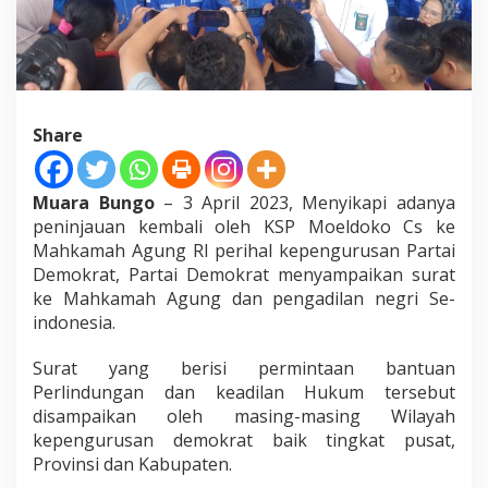
a
n
S
u
r
a
t
Share
K
e
a
Muara Bungo
– 3 April 2023, Menyikapi adanya
d
peninjauan kembali oleh KSP Moeldoko Cs ke
i
l
Mahkamah Agung RI perihal kepengurusan Partai
a
Demokrat, Partai Demokrat menyampaikan surat
n
ke Mahkamah Agung dan pengadilan negri Se-
d
indonesia.
a
n
P
Surat yang berisi permintaan bantuan
e
Perlindungan dan keadilan Hukum tersebut
r
disampaikan oleh masing-masing Wilayah
l
kepengurusan demokrat baik tingkat pusat,
i
n
Provinsi dan Kabupaten.
d