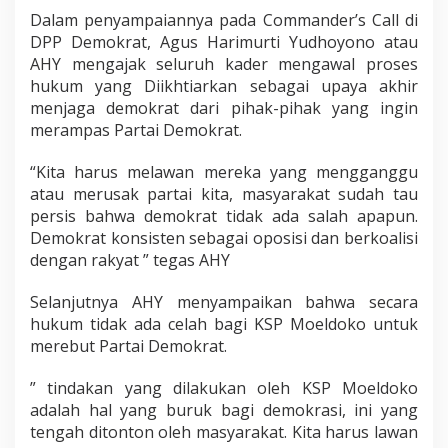
u
Dalam penyampaiannya pada Commander’s Call di
n
DPP Demokrat, Agus Harimurti Yudhoyono atau
g
AHY mengajak seluruh kader mengawal proses
a
n
hukum yang Diikhtiarkan sebagai upaya akhir
H
menjaga demokrat dari pihak-pihak yang ingin
u
merampas Partai Demokrat.
k
u
“Kita harus melawan mereka yang mengganggu
m
atau merusak partai kita, masyarakat sudah tau
persis bahwa demokrat tidak ada salah apapun.
Demokrat konsisten sebagai oposisi dan berkoalisi
dengan rakyat ” tegas AHY
Selanjutnya AHY menyampaikan bahwa secara
hukum tidak ada celah bagi KSP Moeldoko untuk
merebut Partai Demokrat.
” tindakan yang dilakukan oleh KSP Moeldoko
adalah hal yang buruk bagi demokrasi, ini yang
tengah ditonton oleh masyarakat. Kita harus lawan