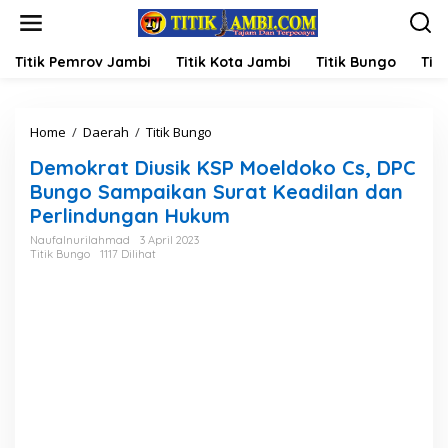
L
e
w
a
Titik Pemrov Jambi
Titik Kota Jambi
Titik Bungo
Titi
t
i
k
Home
/
Daerah
/
Titik Bungo
D
e
e
k
Demokrat Diusik KSP Moeldoko Cs, DPC
m
o
o
n
Bungo Sampaikan Surat Keadilan dan
k
t
Perlindungan Hukum
r
e
a
n
Naufalnurilahmad
3 April 2023
Titik Bungo
1117 Dilihat
t
D
i
u
s
i
k
K
S
P
M