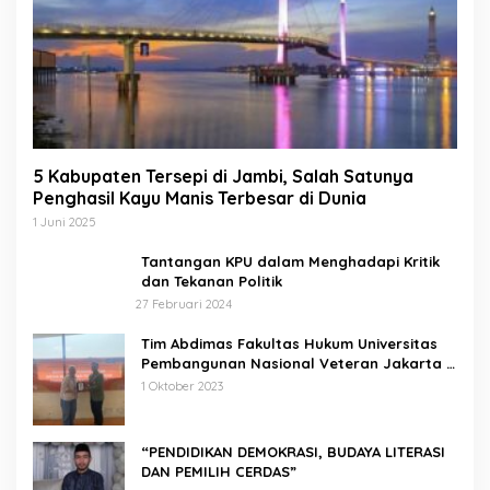
5 Kabupaten Tersepi di Jambi, Salah Satunya
Penghasil Kayu Manis Terbesar di Dunia
1 Juni 2025
Tantangan KPU dalam Menghadapi Kritik
dan Tekanan Politik
27 Februari 2024
Tim Abdimas Fakultas Hukum Universitas
Pembangunan Nasional Veteran Jakarta
Melakukan Pendampingan dan
1 Oktober 2023
Pendaftaran Dua Badan Hukum Sekaligus
“PENDIDIKAN DEMOKRASI, BUDAYA LITERASI
DAN PEMILIH CERDAS”