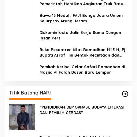
Pemerintah Hentikan Angkutan Truk Batu
Bara di Jalan Lintas Bungo
Bawa 13 Medali, FAJI Bungo Juara Umum
Kejurprov Arung Jeram
Diskominfosta Jalin Kerja Sama Dengan
Insan Pers
Buka Pesantren Kilat Ramadhan 1445 H, Pj.
Bupati Asraf : Ini Bentuk Kecintaan dan
Kepedulian PKK Dengan Masyarakat
Kerinci
Pemkab Kerinci Gelar Safari Ramadhan di
Masjid Al Falah Dusun Baru Lempur
Titik Batang HARI
“PENDIDIKAN DEMOKRASI, BUDAYA LITERASI
DAN PEMILIH CERDAS”