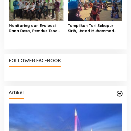
Monitoring dan Evaluasi
Tampilkan Tari Sekapur
Dana Desa, Pemdus Tenam
Sirih, Ustad Muhammad
Telah Realisasikan 72
Sholihin : Bukti Pondok
Persen Semester I 2026
Juga Mengajarkan Cinta
NKRI dan Budaya
FOLLOWER FACEBOOK
Artikel