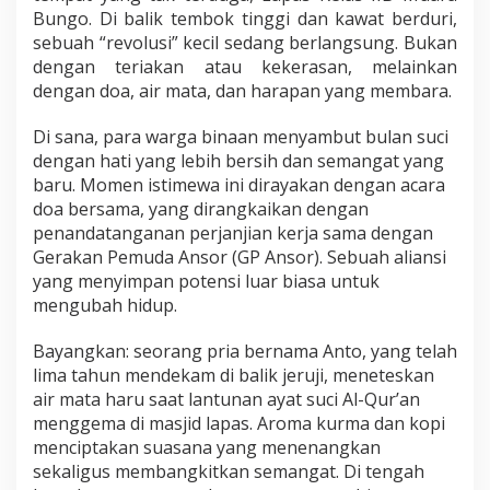
u
Bungo. Di balik tembok tinggi dan kawat berduri,
n
sebuah “revolusi” kecil sedang berlangsung. Bukan
g
dengan teriakan atau kekerasan, melainkan
o
dengan doa, air mata, dan harapan yang membara.
d
a
n
Di sana, para warga binaan menyambut bulan suci
G
dengan hati yang lebih bersih dan semangat yang
P
baru. Momen istimewa ini dirayakan dengan acara
A
doa bersama, yang dirangkaikan dengan
n
s
penandatanganan perjanjian kerja sama dengan
o
Gerakan Pemuda Ansor (GP Ansor). Sebuah aliansi
r
yang menyimpan potensi luar biasa untuk
U
mengubah hidup.
k
i
r
Bayangkan: seorang pria bernama Anto, yang telah
K
lima tahun mendekam di balik jeruji, meneteskan
i
air mata haru saat lantunan ayat suci Al-Qur’an
s
menggema di masjid lapas. Aroma kurma dan kopi
a
h
menciptakan suasana yang menenangkan
H
sekaligus membangkitkan semangat. Di tengah
a