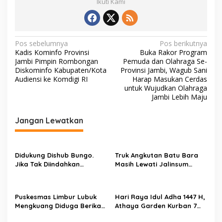
Ikuti Kami
N
Pos sebelumnya
Pos berikutnya
Kadis Kominfo Provinsi
Buka Rakor Program
a
Jambi Pimpin Rombongan
Pemuda dan Olahraga Se-
v
Diskominfo Kabupaten/Kota
Provinsi Jambi, Wagub Sani
Audiensi ke Komdigi RI
Harap Masukan Cerdas
i
untuk Wujudkan Olahraga
Jambi Lebih Maju
g
a
Jangan Lewatkan
s
i
p
Didukung Dishub Bungo.
Truk Angkutan Batu Bara
Jika Tak Diindahkan
Masih Lewati Jalinsum
o
Himbauan, APB Akan Aksi
Bungo, Aliansi Masyarakat
s
Blokade Angkutan Batu
Peduli Bungo Ancam Demo
Bara di Jalinsum Bungo
Puskesmas Limbur Lubuk
Hari Raya Idul Adha 1447 H,
Mengkuang Diduga Berikan
Athaya Garden Kurban 7
Obat Kadaluwarsa ke
Sapi