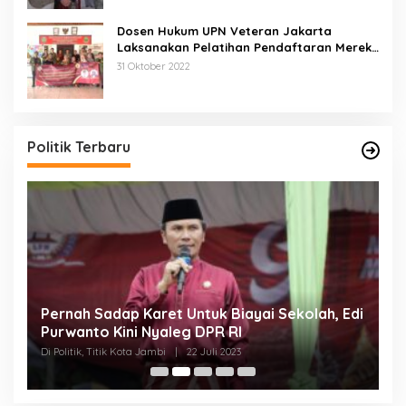
Dosen Hukum UPN Veteran Jakarta
Laksanakan Pelatihan Pendaftaran Merek
di Desa Jatisura Kabupaten Indramayu
31 Oktober 2022
Politik Terbaru
Pernah Sadap Karet Untuk Biayai Sekolah, Edi
E
Purwanto Kini Nyaleg DPR RI
D
Di Politik, Titik Kota Jambi
|
22 Juli 2023
Di 