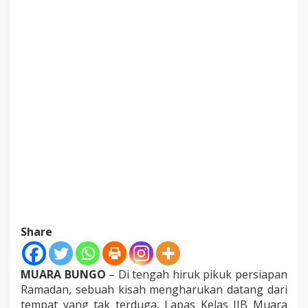
r
i
B
a
l
i
k
J
e
r
u
j
i
:
L
a
p
a
s
Share
M
u
a
MUARA BUNGO
– Di tengah hiruk pikuk persiapan
r
Ramadan, sebuah kisah mengharukan datang dari
a
B
tempat yang tak terduga, Lapas Kelas IIB Muara