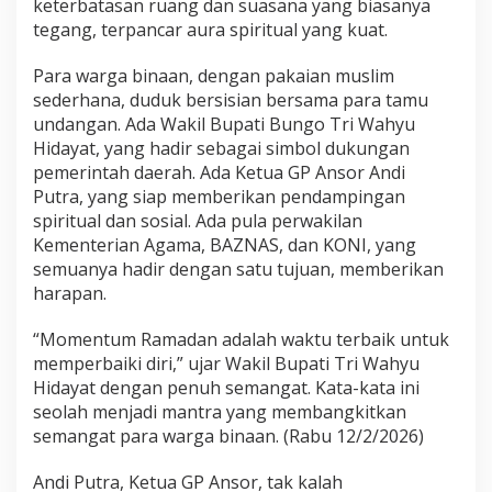
keterbatasan ruang dan suasana yang biasanya
r
tegang, terpancar aura spiritual yang kuat.
a
p
a
Para warga binaan, dengan pakaian muslim
n
sederhana, duduk bersisian bersama para tamu
y
undangan. Ada Wakil Bupati Bungo Tri Wahyu
a
Hidayat, yang hadir sebagai simbol dukungan
n
pemerintah daerah. Ada Ketua GP Ansor Andi
g
M
Putra, yang siap memberikan pendampingan
e
spiritual dan sosial. Ada pula perwakilan
n
Kementerian Agama, BAZNAS, dan KONI, yang
y
semuanya hadir dengan satu tujuan, memberikan
e
n
harapan.
t
u
“Momentum Ramadan adalah waktu terbaik untuk
h
memperbaiki diri,” ujar Wakil Bupati Tri Wahyu
H
Hidayat dengan penuh semangat. Kata-kata ini
a
t
seolah menjadi mantra yang membangkitkan
i
semangat para warga binaan. (Rabu 12/2/2026)
Andi Putra, Ketua GP Ansor, tak kalah