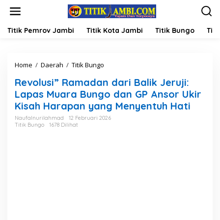
L
e
w
a
Titik Pemrov Jambi
Titik Kota Jambi
Titik Bungo
Titi
t
i
k
Home
/
Daerah
/
Titik Bungo
R
e
e
k
Revolusi” Ramadan dari Balik Jeruji:
v
o
o
n
Lapas Muara Bungo dan GP Ansor Ukir
l
t
Kisah Harapan yang Menyentuh Hati
u
e
s
n
Naufalnurilahmad
12 Februari 2026
Titik Bungo
1678 Dilihat
i
"
R
a
m
a
d
a
n
d
a