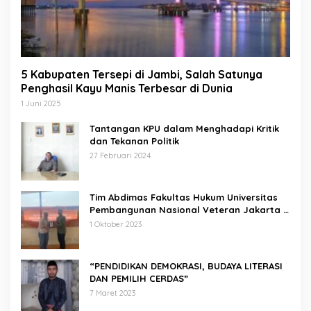
5 Kabupaten Tersepi di Jambi, Salah Satunya
Penghasil Kayu Manis Terbesar di Dunia
1 Juni 2025
Tantangan KPU dalam Menghadapi Kritik
dan Tekanan Politik
27 Februari 2024
Tim Abdimas Fakultas Hukum Universitas
Pembangunan Nasional Veteran Jakarta
Melakukan Pendampingan dan
1 Oktober 2023
Pendaftaran Dua Badan Hukum Sekaligus
“PENDIDIKAN DEMOKRASI, BUDAYA LITERASI
DAN PEMILIH CERDAS”
7 Maret 2023