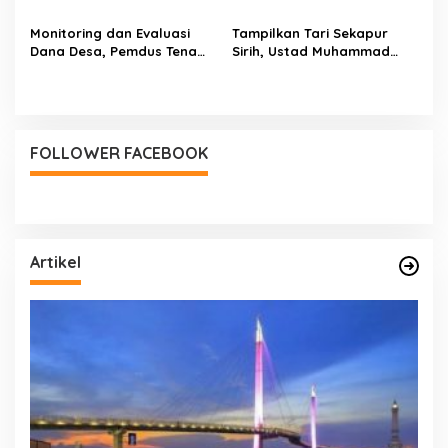
Pasien
Monitoring dan Evaluasi
Tampilkan Tari Sekapur
Dana Desa, Pemdus Tenam
Sirih, Ustad Muhammad
Telah Realisasikan 72
Sholihin : Bukti Pondok
Persen Semester I 2026
Juga Mengajarkan Cinta
NKRI dan Budaya
FOLLOWER FACEBOOK
Artikel