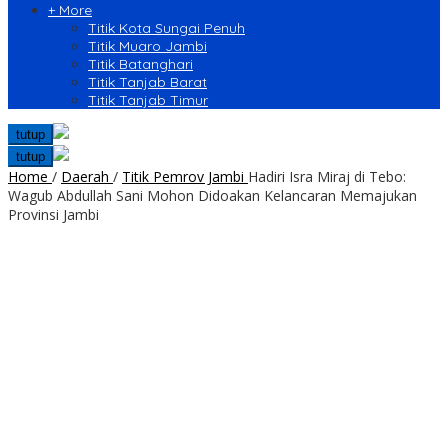
+ More
Titik Kota Sungai Penuh
Titik Muaro Jambi
Titik Batanghari
Titik Tanjab Barat
Titik Tanjab Timur
tutup
tutup
Home
/
Daerah
/
Titik Pemrov Jambi
Hadiri Isra Miraj di Tebo:
Wagub Abdullah Sani Mohon Didoakan Kelancaran Memajukan
Provinsi Jambi