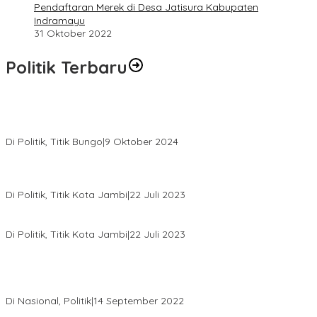
Pendaftaran Merek di Desa Jatisura Kabupaten
Indramayu
31 Oktober 2022
Politik Terbaru
Masyarakat Dusun Daya Murni Kompak Dukungan Jumiwan
Aguza – Maidani
Di Politik, Titik Bungo
|
9 Oktober 2024
Pernah Sadap Karet Untuk Biayai Sekolah, Edi Purwanto Kini
Nyaleg DPR RI
Di Politik, Titik Kota Jambi
|
22 Juli 2023
Edi Purwanto, Politikus Muda Jambi Caleg DPR RI Dapil Jambi
Di Politik, Titik Kota Jambi
|
22 Juli 2023
Sikapi Beban Rakyat Makin Berat dan Maraknya Demo
Penolakan Kenaikan Harga BBM, AHY Panggil Pimpinan
Demokrat dan Wakil Rakyat dari Seluruh Indonesia
Di Nasional, Politik
|
14 September 2022