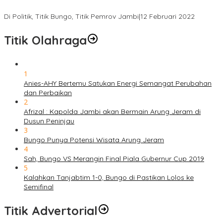
Gabung ke Demokrat, Wabup Tebo Segera Pamit dari PDIP
Di Politik, Titik Bungo, Titik Pemrov Jambi
|
12 Februari 2022
Titik Olahraga
1
Anies-AHY Bertemu Satukan Energi Semangat Perubahan
dan Perbaikan
2
Afrizal : Kapolda Jambi akan Bermain Arung Jeram di
Dusun Peninjau
3
Bungo Punya Potensi Wisata Arung Jeram
4
Sah, Bungo VS Merangin Final Piala Gubernur Cup 2019
5
Kalahkan Tanjabtim 1-0, Bungo di Pastikan Lolos ke
Semifinal
Titik Advertorial