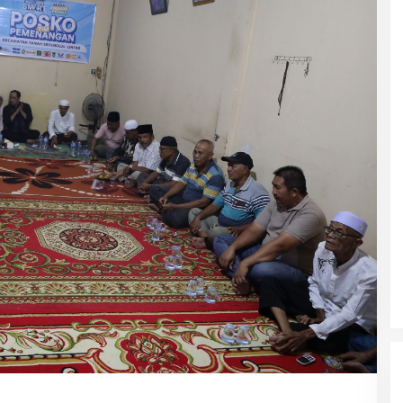
Masyarakat Dusun Daya Murni
Kompak Dukungan Jumiwan Aguza
– Maidani
Di Politik, Titik Bungo
|
9 Oktober 2024