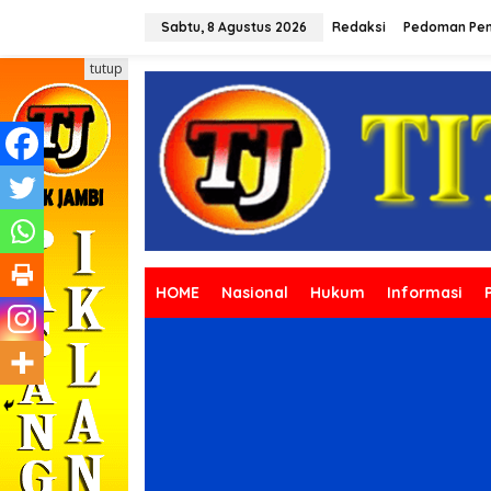
L
e
Sabtu, 8 Agustus 2026
Redaksi
Pedoman Pem
w
a
tutup
t
i
k
e
k
o
n
t
e
n
HOME
Nasional
Hukum
Informasi