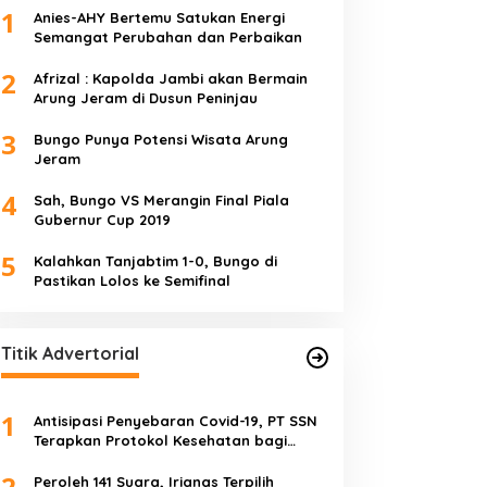
1
Anies-AHY Bertemu Satukan Energi
Semangat Perubahan dan Perbaikan
2
Afrizal : Kapolda Jambi akan Bermain
Arung Jeram di Dusun Peninjau
3
Bungo Punya Potensi Wisata Arung
Jeram
4
Sah, Bungo VS Merangin Final Piala
Gubernur Cup 2019
5
Kalahkan Tanjabtim 1-0, Bungo di
Pastikan Lolos ke Semifinal
Titik Advertorial
1
Antisipasi Penyebaran Covid-19, PT SSN
Terapkan Protokol Kesehatan bagi
Karyawan dan Tamu
2
Peroleh 141 Suara, Irianas Terpilih