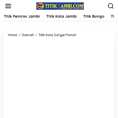
L
e
w
a
Titik Pemrov Jambi
Titik Kota Jambi
Titik Bungo
Titi
t
i
k
Home
/
Daerah
/
Titik Kota Sungai Penuh
M
e
e
k
n
o
g
n
h
t
a
e
d
n
i
r
i
G
e
l
a
r
T
e
k