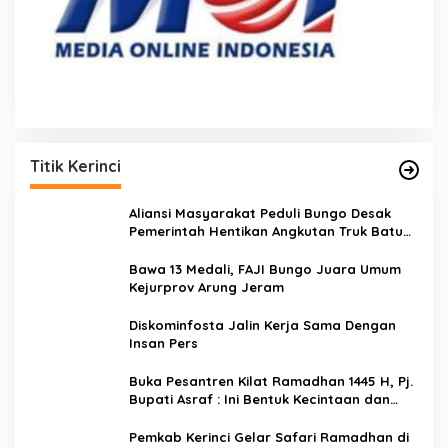
Titik Kerinci
Aliansi Masyarakat Peduli Bungo Desak
Pemerintah Hentikan Angkutan Truk Batu
Bara di Jalan Lintas Bungo
Bawa 13 Medali, FAJI Bungo Juara Umum
Kejurprov Arung Jeram
Diskominfosta Jalin Kerja Sama Dengan
Insan Pers
Buka Pesantren Kilat Ramadhan 1445 H, Pj.
Bupati Asraf : Ini Bentuk Kecintaan dan
Kepedulian PKK Dengan Masyarakat
Kerinci
Pemkab Kerinci Gelar Safari Ramadhan di