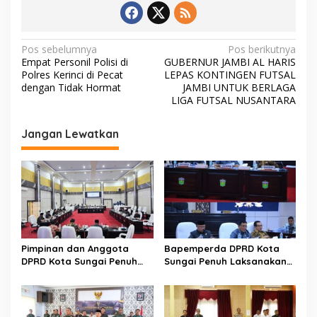
N
Pos sebelumnya
Pos berikutnya
Empat Personil Polisi di
GUBERNUR JAMBI AL HARIS
a
Polres Kerinci di Pecat
LEPAS KONTINGEN FUTSAL
v
dengan Tidak Hormat
JAMBI UNTUK BERLAGA
LIGA FUTSAL NUSANTARA
i
g
Jangan Lewatkan
a
s
i
p
o
s
Pimpinan dan Anggota
Bapemperda DPRD Kota
DPRD Kota Sungai Penuh
Sungai Penuh Laksanakan
Melaksanakan Rapat
Penyusunan dan
Bamus
Pembentukan Perda