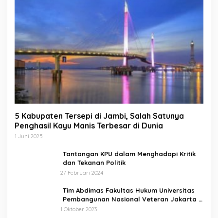
5 Kabupaten Tersepi di Jambi, Salah Satunya
Penghasil Kayu Manis Terbesar di Dunia
1 Juni 2025
Tantangan KPU dalam Menghadapi Kritik
dan Tekanan Politik
27 Februari 2024
Tim Abdimas Fakultas Hukum Universitas
Pembangunan Nasional Veteran Jakarta
Melakukan Pendampingan dan
1 Oktober 2023
Pendaftaran Dua Badan Hukum Sekaligus