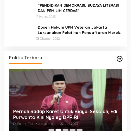
“PENDIDIKAN DEMOKRASI, BUDAYA LITERASI
DAN PEMILIH CERDAS”
7 Maret 2023
Dosen Hukum UPN Veteran Jakarta
Laksanakan Pelatihan Pendaftaran Merek
di Desa Jatisura Kabupaten Indramayu
31 Oktober 2022
Politik Terbaru
Pernah Sadap Karet Untuk Biayai Sekolah, Edi
E
Purwanto Kini Nyaleg DPR RI
D
Di Politik, Titik Kota Jambi
|
22 Juli 2023
Di 