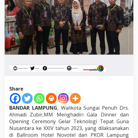
X
I
V
T
a
h
u
n
2
0
2
3
Share
BANDAR LAMPUNG
, Walikota Sungai Penuh Drs.
Ahmadi Zubir,MM Menghadiri Gala Dinner dan
Opening Ceremony Gelar Teknologi Tepat Guna
Nusantara ke XXIV tahun 2023, yang dilaksanakan
di Ballroom Hotel Novotel dan PKOR Lampung