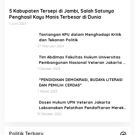
5 Kabupaten Tersepi di Jambi, Salah Satunya
Penghasil Kayu Manis Terbesar di Dunia
1 Juni 2025
Tantangan KPU dalam Menghadapi Kritik
dan Tekanan Politik
27 Februari 2024
Tim Abdimas Fakultas Hukum Universitas
Pembangunan Nasional Veteran Jakarta
Melakukan Pendampingan dan
1 Oktober 2023
Pendaftaran Dua Badan Hukum Sekaligus
“PENDIDIKAN DEMOKRASI, BUDAYA LITERASI
DAN PEMILIH CERDAS”
7 Maret 2023
Dosen Hukum UPN Veteran Jakarta
Laksanakan Pelatihan Pendaftaran Merek
di Desa Jatisura Kabupaten Indramayu
31 Oktober 2022
Pernah Sadap Karet Untuk Biayai Sekolah, Edi
Purwanto Kini Nyaleg DPR RI
Di Politik, Titik Kota Jambi
|
22 Juli 2023
Politik Terbaru