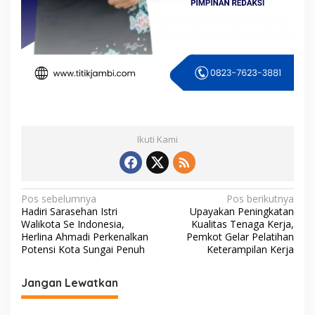
Ikuti Kami
N
Pos sebelumnya
Pos berikutnya
Hadiri Sarasehan Istri
Upayakan Peningkatan
a
Walikota Se Indonesia,
Kualitas Tenaga Kerja,
v
Herlina Ahmadi Perkenalkan
Pemkot Gelar Pelatihan
Potensi Kota Sungai Penuh
Keterampilan Kerja
i
g
Jangan Lewatkan
a