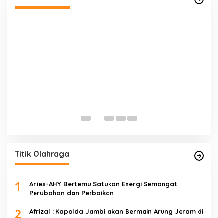
E
D
Di 
Titik Olahraga
1
Anies-AHY Bertemu Satukan Energi Semangat
Perubahan dan Perbaikan
2
Afrizal : Kapolda Jambi akan Bermain Arung Jeram di