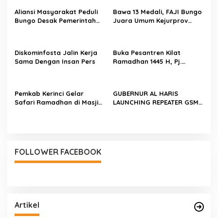
s
Aliansi Masyarakat Peduli
Bawa 13 Medali, FAJI Bungo
i
Bungo Desak Pemerintah
Juara Umum Kejurprov
p
Hentikan Angkutan Truk
Arung Jeram
Batu Bara di Jalan Lintas
o
Bungo
Diskominfosta Jalin Kerja
Buka Pesantren Kilat
s
Sama Dengan Insan Pers
Ramadhan 1445 H, Pj.
Bupati Asraf : Ini Bentuk
Kecintaan dan Kepedulian
PKK Dengan Masyarakat
Pemkab Kerinci Gelar
GUBERNUR AL HARIS
Kerinci
Safari Ramadhan di Masjid
LAUNCHING REPEATER GSM
Al Falah Dusun Baru
DI KAWASAN MUARA HEMAT
Lempur
FOLLOWER FACEBOOK
Artikel