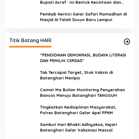
Bupati Asraf : Ini Bentuk Kecintaan dan
Kepedulian PKK Dengan Masyarakat
Kerinci
Pemkab Kerinci Gelar Safari Ramadhan di
Masjid Al Falah Dusun Baru Lempur
Titik Batang HARI
“PENDIDIKAN DEMOKRASI, BUDAYA LITERASI
DAN PEMILIH CERDAS”
Tak Tercapai Target, Stok Vaksin di
Batanghari Menipis
Camat Ma Bulian Monitoring Penyerahan
Bansos Menuju Batanghari TANGGUH
Tingkatkan Kedisiplinan Masyarakat,
Polres Batanghari Gelar Apel PPKM
Sambut Hari Bhakti Adhiyaksa, Kejari
Batanghari Gelar Vaksinasi Massal