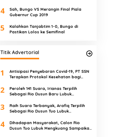
4
Sah, Bungo VS Merangin Final Piala
Gubernur Cup 2019
5
Kalahkan Tanjabtim 1-0, Bungo di
Pastikan Lolos ke Semifinal
Titik Advertorial
1
Antisipasi Penyebaran Covid-19, PT SSN
Terapkan Protokol Kesehatan bagi
Karyawan dan Tamu
2
Peroleh 141 Suara, Irianas Terpilih
Sebagai Rio Dusun Baru Lubuk
Mengkuang
3
Raih Suara Terbanyak, Arafiq Terpilih
Sebagai Rio Dusun Tuo Lubuk
Mengkuang
4
Dihadapan Masyarakat, Calon Rio
Dusun Tuo Lubuk Mengkuang Sampaikan
Visi Misi