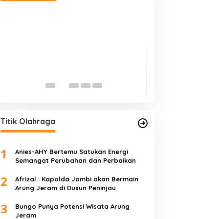
Edi Purwanto, Po
Jambi Caleg DPR 
Di Politik, Titik Kota Jam
Titik Olahraga
1
Anies-AHY Bertemu Satukan Energi
Semangat Perubahan dan Perbaikan
2
Afrizal : Kapolda Jambi akan Bermain
Arung Jeram di Dusun Peninjau
3
Bungo Punya Potensi Wisata Arung
Jeram