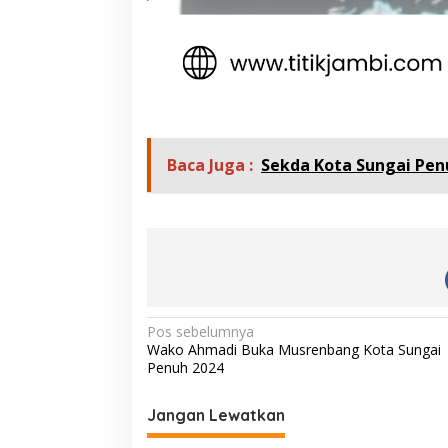
Baca Juga :
Sekda Kota Sungai Pen
N
Pos sebelumnya
Wako Ahmadi Buka Musrenbang Kota Sungai
a
Penuh 2024
v
i
Jangan Lewatkan