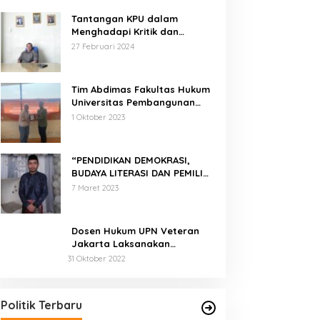
Tantangan KPU dalam
Menghadapi Kritik dan
Tekanan Politik
27 Februari 2024
Tim Abdimas Fakultas Hukum
Universitas Pembangunan
Nasional Veteran Jakarta
1 Oktober 2023
Melakukan Pendampingan
dan Pendaftaran Dua Badan
Hukum Sekaligus
“PENDIDIKAN DEMOKRASI,
BUDAYA LITERASI DAN PEMILIH
CERDAS”
7 Maret 2023
Dosen Hukum UPN Veteran
Jakarta Laksanakan
Pelatihan Pendaftaran Merek
31 Oktober 2022
di Desa Jatisura Kabupaten
Pernah Sadap Karet Untuk Biayai
Indramayu
Sekolah, Edi Purwanto Kini Nyaleg
DPR RI
Di Politik, Titik Kota Jambi
|
22 Juli 2023
Politik Terbaru