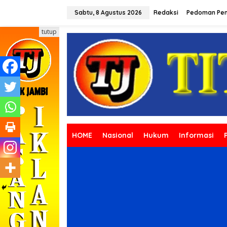
L
e
Sabtu, 8 Agustus 2026
Redaksi
Pedoman Pem
w
a
tutup
t
i
k
e
k
o
n
t
e
n
HOME
Nasional
Hukum
Informasi