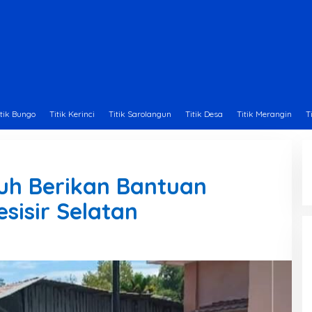
itik Bungo
Titik Kerinci
Titik Sarolangun
Titik Desa
Titik Merangin
T
uh Berikan Bantuan
esisir Selatan