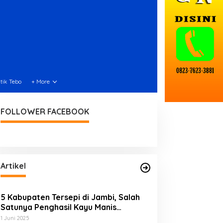
itik Tebo
+ More
FOLLOWER FACEBOOK
Artikel
5 Kabupaten Tersepi di Jambi, Salah
Satunya Penghasil Kayu Manis
Terbesar di Dunia
1 Juni 2025