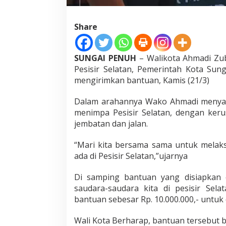
B
a
n
Share
j
i
r
SUNGAI PENUH
– Walikota Ahmadi Zub
d
Pesisir Selatan, Pemerintah Kota Su
i
P
mengirimkan bantuan, Kamis (21/3)
e
s
Dalam arahannya Wako Ahmadi menyam
i
menimpa Pesisir Selatan, dengan kerusa
s
jembatan dan jalan.
i
r
S
“Mari kita bersama sama untuk melak
e
ada di Pesisir Selatan,”ujarnya
l
a
Di samping bantuan yang disiapkan 
t
saudara-saudara kita di pesisir Se
a
n
bantuan sebesar Rp. 10.000.000,- untuk
Wali Kota Berharap, bantuan tersebut b