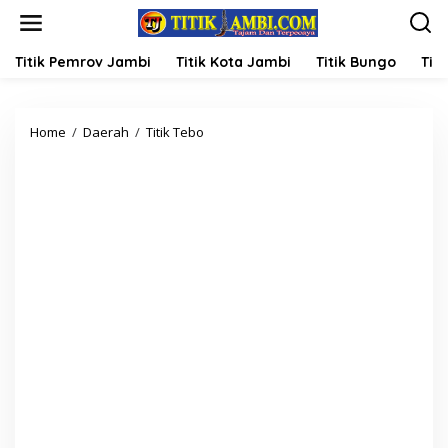
L
e
w
a
Titik Pemrov Jambi
Titik Kota Jambi
Titik Bungo
Titi
t
i
k
Home
/
Daerah
/
Titik Tebo
P
e
J
k
B
o
u
n
p
t
a
e
t
n
i
T
e
b
o
,
H
.
V
a
r