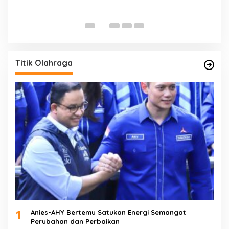
D
Di 
Titik Olahraga
1
Anies-AHY Bertemu Satukan Energi Semangat
Perubahan dan Perbaikan