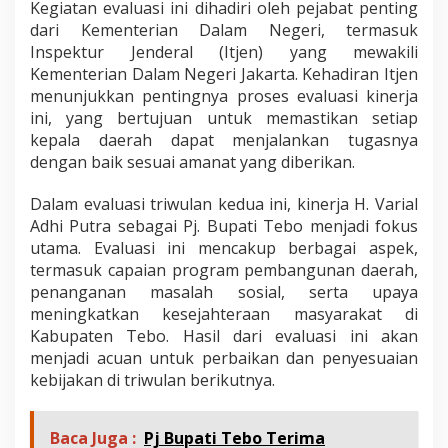
Kegiatan evaluasi ini dihadiri oleh pejabat penting
g
dari Kementerian Dalam Negeri, termasuk
i
a
Inspektur Jenderal (Itjen) yang mewakili
t
Kementerian Dalam Negeri Jakarta. Kehadiran Itjen
a
menunjukkan pentingnya proses evaluasi kinerja
n
ini, yang bertujuan untuk memastikan setiap
E
kepala daerah dapat menjalankan tugasnya
v
a
dengan baik sesuai amanat yang diberikan.
l
u
Dalam evaluasi triwulan kedua ini, kinerja H. Varial
a
Adhi Putra sebagai Pj. Bupati Tebo menjadi fokus
s
utama. Evaluasi ini mencakup berbagai aspek,
i
K
termasuk capaian program pembangunan daerah,
i
penanganan masalah sosial, serta upaya
n
meningkatkan kesejahteraan masyarakat di
e
Kabupaten Tebo. Hasil dari evaluasi ini akan
r
j
menjadi acuan untuk perbaikan dan penyesuaian
a
kebijakan di triwulan berikutnya.
P
e
n
Baca Juga :
Pj Bupati Tebo Terima
j