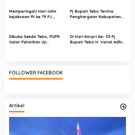
Sebagai Promosi Daerah
Memperingati Hari lahir
Pj Bupati Tebo Terima
kejaksaan RI ke 79 PJ.
Penghargaan Kabupaten
Bupati Tebo Hadir di kantor
Peduli HAM
Kejaksaan Negeri Tebo
Dibuka Sekda Tebo, PUPR
Di Hari Korpri Ke- 53 Pj
Gelar Pelatihan Uji
Bupati Tebo H. Varial Adhi
Kompetensi Bagi Peserta
Putra Berharap Seluruh Asn
KPSPAM
Kabupaten Tebo Semangkin
Solid
FOLLOWER FACEBOOK
Artikel