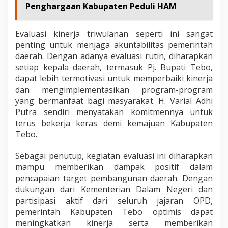
Penghargaan Kabupaten Peduli HAM
a
b
a
Evaluasi kinerja triwulanan seperti ini sangat
t
penting untuk menjaga akuntabilitas pemerintah
K
e
daerah. Dengan adanya evaluasi rutin, diharapkan
p
setiap kepala daerah, termasuk Pj. Bupati Tebo,
a
dapat lebih termotivasi untuk memperbaiki kinerja
l
dan mengimplementasikan program-program
a
D
yang bermanfaat bagi masyarakat. H. Varial Adhi
a
Putra sendiri menyatakan komitmennya untuk
e
terus bekerja keras demi kemajuan Kabupaten
r
Tebo.
a
h
Sebagai penutup, kegiatan evaluasi ini diharapkan
mampu memberikan dampak positif dalam
pencapaian target pembangunan daerah. Dengan
dukungan dari Kementerian Dalam Negeri dan
partisipasi aktif dari seluruh jajaran OPD,
pemerintah Kabupaten Tebo optimis dapat
meningkatkan kinerja serta memberikan