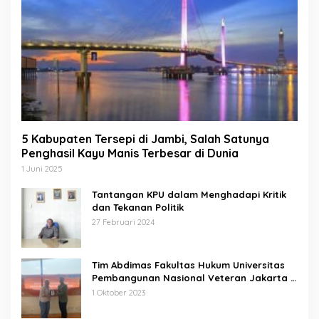
5 Kabupaten Tersepi di Jambi, Salah Satunya
Penghasil Kayu Manis Terbesar di Dunia
1 Juni 2025
Tantangan KPU dalam Menghadapi Kritik
dan Tekanan Politik
27 Februari 2024
Tim Abdimas Fakultas Hukum Universitas
Pembangunan Nasional Veteran Jakarta
Melakukan Pendampingan dan
1 Oktober 2023
Pendaftaran Dua Badan Hukum Sekaligus