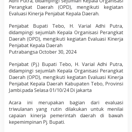
Adhi Putra, didampingi sejumlah Kepala Organisasi
u
Perangkat Daerah (OPD), mengikuti kegiatan
m
Evaluasi Kinerja Penjabat Kepala Daerah.
l
a
h
Penjabat Bupati Tebo, H. Varial Adhi Putra,
K
didampingi sejumlah Kepala Organisasi Perangkat
e
Daerah (OPD), mengikuti kegiatan Evaluasi Kinerja
p
Penjabat Kepala Daerah
a
l
Putrabangsa October 30, 2024
a
O
Penjabat (Pj.) Bupati Tebo, H. Varial Adhi Putra,
P
didampingi sejumlah Kepala Organisasi Perangkat
D
Daerah (OPD), mengikuti kegiatan Evaluasi Kinerja
M
e
Penjabat Kepala Daerah Kabupaten Tebo, Provinsi
n
Jambi.pada Selasa 01/10/24 Di jakarta
g
i
Acara ini merupakan bagian dari evaluasi
k
triwulanan yang rutin dilakukan untuk menilai
u
t
capaian kinerja pemerintah daerah di bawah
i
kepemimpinan Pj. Bupati.
K
e