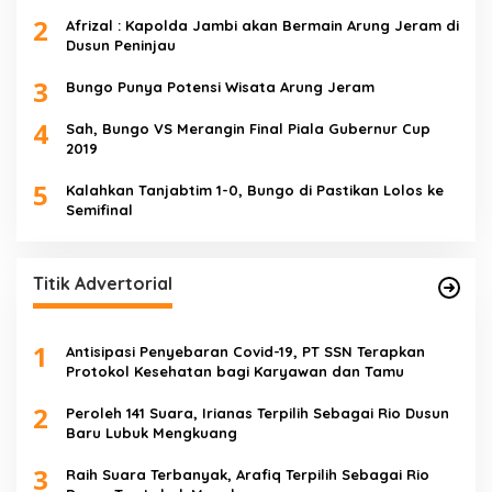
2
Afrizal : Kapolda Jambi akan Bermain Arung Jeram di
Dusun Peninjau
3
Bungo Punya Potensi Wisata Arung Jeram
4
Sah, Bungo VS Merangin Final Piala Gubernur Cup
2019
5
Kalahkan Tanjabtim 1-0, Bungo di Pastikan Lolos ke
Semifinal
Titik Advertorial
1
Antisipasi Penyebaran Covid-19, PT SSN Terapkan
Protokol Kesehatan bagi Karyawan dan Tamu
2
Peroleh 141 Suara, Irianas Terpilih Sebagai Rio Dusun
Baru Lubuk Mengkuang
3
Raih Suara Terbanyak, Arafiq Terpilih Sebagai Rio