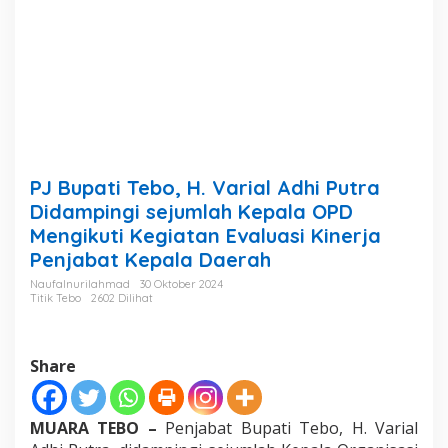
i
a
l
A
d
h
i
P
u
t
PJ Bupati Tebo, H. Varial Adhi Putra
r
a
Didampingi sejumlah Kepala OPD
D
Mengikuti Kegiatan Evaluasi Kinerja
i
Penjabat Kepala Daerah
d
a
Naufalnurilahmad
30 Oktober 2024
m
Titik Tebo
2602 Dilihat
p
i
n
Share
g
i
s
e
MUARA TEBO –
Penjabat Bupati Tebo, H. Varial
j