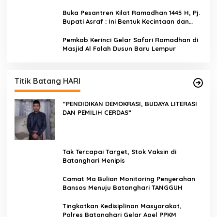
Buka Pesantren Kilat Ramadhan 1445 H, Pj.
Bupati Asraf : Ini Bentuk Kecintaan dan
Kepedulian PKK Dengan Masyarakat
Kerinci
Pemkab Kerinci Gelar Safari Ramadhan di
Masjid Al Falah Dusun Baru Lempur
Titik Batang HARI
“PENDIDIKAN DEMOKRASI, BUDAYA LITERASI
DAN PEMILIH CERDAS”
Tak Tercapai Target, Stok Vaksin di
Batanghari Menipis
Camat Ma Bulian Monitoring Penyerahan
Bansos Menuju Batanghari TANGGUH
Tingkatkan Kedisiplinan Masyarakat,
Polres Batanghari Gelar Apel PPKM