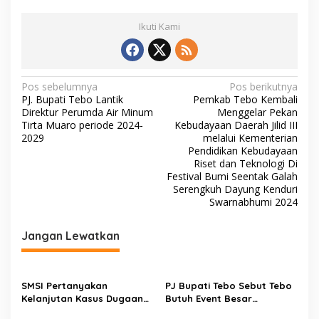
Ikuti Kami
N
Pos sebelumnya
Pos berikutnya
PJ. Bupati Tebo Lantik
Pemkab Tebo Kembali
a
Direktur Perumda Air Minum
Menggelar Pekan
v
Tirta Muaro periode 2024-
Kebudayaan Daerah Jilid III
2029
melalui Kementerian
i
Pendidikan Kebudayaan
Riset dan Teknologi Di
g
Festival Bumi Seentak Galah
a
Serengkuh Dayung Kenduri
Swarnabhumi 2024
s
i
Jangan Lewatkan
p
o
s
SMSI Pertanyakan
PJ Bupati Tebo Sebut Tebo
Kelanjutan Kasus Dugaan
Butuh Event Besar
Korupsi di Dinas PUPR Tebo
Perhelatan Seni Budaya