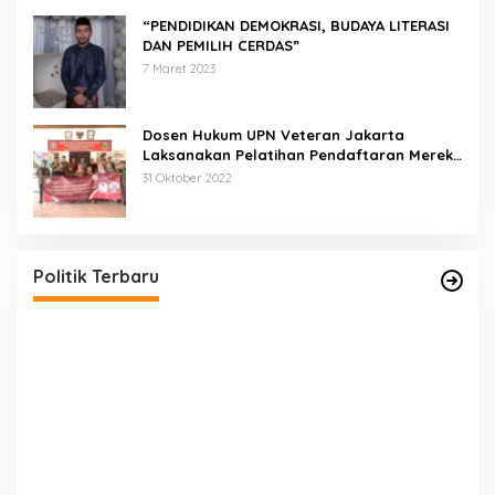
“PENDIDIKAN DEMOKRASI, BUDAYA LITERASI
DAN PEMILIH CERDAS”
7 Maret 2023
Dosen Hukum UPN Veteran Jakarta
Laksanakan Pelatihan Pendaftaran Merek
di Desa Jatisura Kabupaten Indramayu
31 Oktober 2022
Pernah Sadap Karet Untuk Biayai Sekolah, Edi
Purwanto Kini Nyaleg DPR RI
Di Politik, Titik Kota Jambi
|
22 Juli 2023
Politik Terbaru
E