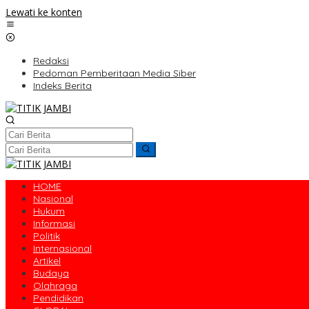
Lewati ke konten
Redaksi
Pedoman Pemberitaan Media Siber
Indeks Berita
HOME
Nasional
Hukum
Informasi
Politik
Internasional
Artikel
Budaya
Olahraga
Pendidikan