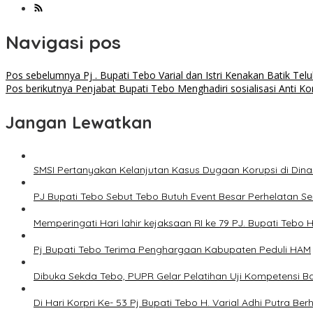
Navigasi pos
Pos sebelumnya
Pj . Bupati Tebo Varial dan Istri Kenakan Batik Te
Pos berikutnya
Penjabat Bupati Tebo Menghadiri sosialisasi Anti Ko
Jangan Lewatkan
SMSI Pertanyakan Kelanjutan Kasus Dugaan Korupsi di Din
PJ Bupati Tebo Sebut Tebo Butuh Event Besar Perhelatan 
Memperingati Hari lahir kejaksaan RI ke 79 PJ. Bupati Tebo 
Pj Bupati Tebo Terima Penghargaan Kabupaten Peduli HAM
Dibuka Sekda Tebo, PUPR Gelar Pelatihan Uji Kompetensi B
Di Hari Korpri Ke- 53 Pj Bupati Tebo H. Varial Adhi Putra 