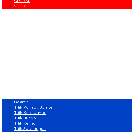
GLOBAL
VIDIO
Daerah
Titik Pemrov Jambi
Titik Kota Jambi
Titik Bungo
Titik Kerinci
Titik Sarolangun