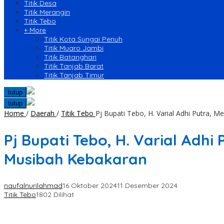
Titik Desa
Titik Merangin
Titik Tebo
+ More
Titik Kota Sungai Penuh
Titik Muaro Jambi
Titik Batanghari
Titik Tanjab Barat
Titik Tanjab Timur
tutup
tutup
Home
/
Daerah
/
Titik Tebo
Pj Bupati Tebo, H. Varial Adhi Putra
Pj Bupati Tebo, H. Varial Ad
Musibah Kebakaran
naufalnurilahmad
16 Oktober 2024
11 Desember 2024
Titik Tebo
1802 Dilihat