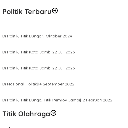
Politik Terbaru
Masyarakat Dusun Daya Murni Kompak Dukungan Jumiwan Aguza
Di Politik, Titik Bungo
|
9 Oktober 2024
Pernah Sadap Karet Untuk Biayai Sekolah, Edi Purwanto Kini Nyal
Di Politik, Titik Kota Jambi
|
22 Juli 2023
Edi Purwanto, Politikus Muda Jambi Caleg DPR RI Dapil Jambi
Di Politik, Titik Kota Jambi
|
22 Juli 2023
Sikapi Beban Rakyat Makin Berat dan Maraknya Demo Penolakan 
Di Nasional, Politik
|
14 September 2022
Gabung ke Demokrat, Wabup Tebo Segera Pamit dari PDIP
Di Politik, Titik Bungo, Titik Pemrov Jambi
|
12 Februari 2022
Titik Olahraga