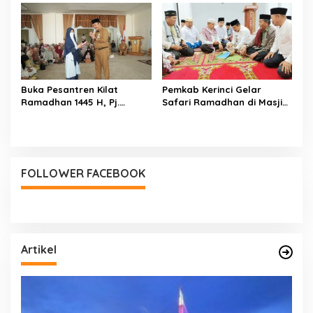
Buka Pesantren Kilat
Pemkab Kerinci Gelar
Ramadhan 1445 H, Pj.
Safari Ramadhan di Masjid
Bupati Asraf : Ini Bentuk
Al Falah Dusun Baru
Kecintaan dan Kepedulian
Lempur
PKK Dengan Masyarakat
Kerinci
FOLLOWER FACEBOOK
Artikel