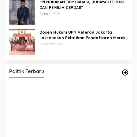
“PENDIDIKAN DEMOKRASI, BUDAYA LITERASI
DAN PEMILIH CERDAS”
7 Maret 2023
Dosen Hukum UPN Veteran Jakarta
Laksanakan Pelatihan Pendaftaran Merek
di Desa Jatisura Kabupaten Indramayu
31 Oktober 2022
Pernah Sadap Karet Untuk Biayai Sekolah, Edi
Purwanto Kini Nyaleg DPR RI
Di Politik, Titik Kota Jambi
|
22 Juli 2023
Politik Terbaru
E
D