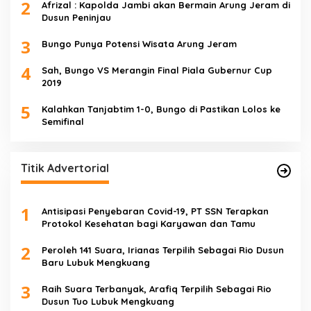
2
Afrizal : Kapolda Jambi akan Bermain Arung Jeram di
Dusun Peninjau
3
Bungo Punya Potensi Wisata Arung Jeram
4
Sah, Bungo VS Merangin Final Piala Gubernur Cup
2019
5
Kalahkan Tanjabtim 1-0, Bungo di Pastikan Lolos ke
Semifinal
Titik Advertorial
1
Antisipasi Penyebaran Covid-19, PT SSN Terapkan
Protokol Kesehatan bagi Karyawan dan Tamu
2
Peroleh 141 Suara, Irianas Terpilih Sebagai Rio Dusun
Baru Lubuk Mengkuang
3
Raih Suara Terbanyak, Arafiq Terpilih Sebagai Rio
Dusun Tuo Lubuk Mengkuang