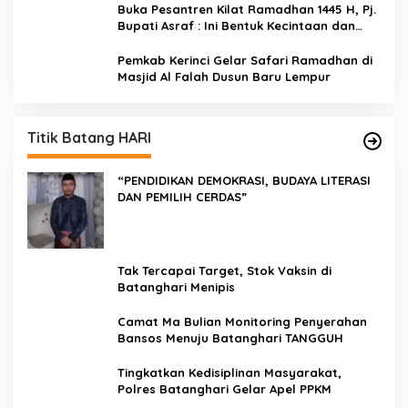
Buka Pesantren Kilat Ramadhan 1445 H, Pj.
Bupati Asraf : Ini Bentuk Kecintaan dan
Kepedulian PKK Dengan Masyarakat
Kerinci
Pemkab Kerinci Gelar Safari Ramadhan di
Masjid Al Falah Dusun Baru Lempur
Titik Batang HARI
“PENDIDIKAN DEMOKRASI, BUDAYA LITERASI
DAN PEMILIH CERDAS”
Tak Tercapai Target, Stok Vaksin di
Batanghari Menipis
Camat Ma Bulian Monitoring Penyerahan
Bansos Menuju Batanghari TANGGUH
Tingkatkan Kedisiplinan Masyarakat,
Polres Batanghari Gelar Apel PPKM