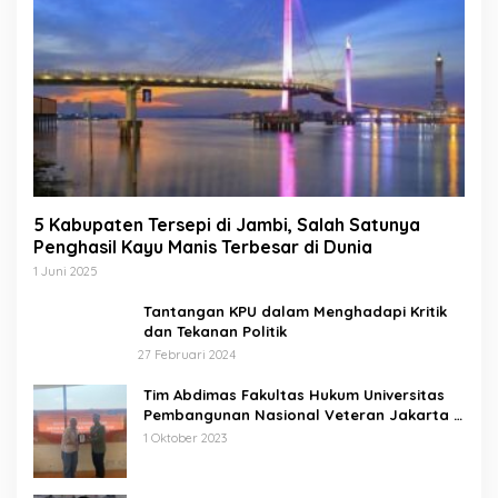
5 Kabupaten Tersepi di Jambi, Salah Satunya
Penghasil Kayu Manis Terbesar di Dunia
1 Juni 2025
Tantangan KPU dalam Menghadapi Kritik
dan Tekanan Politik
27 Februari 2024
Tim Abdimas Fakultas Hukum Universitas
Pembangunan Nasional Veteran Jakarta
Melakukan Pendampingan dan
1 Oktober 2023
Pendaftaran Dua Badan Hukum Sekaligus