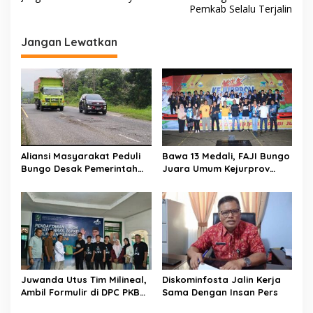
v
Pemkab Selalu Terjalin
i
g
Jangan Lewatkan
a
s
i
p
o
s
Aliansi Masyarakat Peduli
Bawa 13 Medali, FAJI Bungo
Bungo Desak Pemerintah
Juara Umum Kejurprov
Hentikan Angkutan Truk
Arung Jeram
Batu Bara di Jalan Lintas
Bungo
Juwanda Utus Tim Milineal,
Diskominfosta Jalin Kerja
Ambil Formulir di DPC PKB
Sama Dengan Insan Pers
Merangin