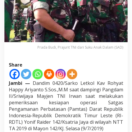
i
P
a
m
t
a
s
R
I
Prada Budi, Prajurit TNI dari Suku Anak Dalam (SAD)
-
R
D
Share
T
L
Jambi —
Dandim 0420/Sarko Letkol Kav Rohyat
Happy Ariyanto S.Sos.,M.M saat dampingi Pangdam
II/Sriwijaya Mayjen TNI Irwan saat melakukan
pemeriksaan kesiapan operasi Satgas
Pengamanan Perbatasan (Pamtas) Darat Republik
Indonesia-Republik Demokratik Timur Leste (RI-
RDTL) Yonif Raider 142/Ksatria Jaya di wilayah NTT
TA 2019 di Mayon 142/KJ. Selasa (9/7/2019)