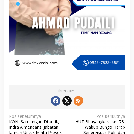
Ikuti Kami
N
Pos sebelumnya
Pos berikutnya
KONI Sarolangun Dilantik,
HUT Bhayangkara ke -73,
a
Indra Almendaris: Jabatan
Wabup Bungo Harap
Jangan Untuk Minta Proyek
Senergisitas Polri dan