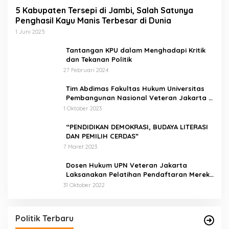
5 Kabupaten Tersepi di Jambi, Salah Satunya
Penghasil Kayu Manis Terbesar di Dunia
1 Juni 2025
Tantangan KPU dalam Menghadapi Kritik
dan Tekanan Politik
27 Februari 2024
Tim Abdimas Fakultas Hukum Universitas
Pembangunan Nasional Veteran Jakarta
Melakukan Pendampingan dan
1 Oktober 2023
Pendaftaran Dua Badan Hukum Sekaligus
“PENDIDIKAN DEMOKRASI, BUDAYA LITERASI
DAN PEMILIH CERDAS”
7 Maret 2023
Dosen Hukum UPN Veteran Jakarta
Laksanakan Pelatihan Pendaftaran Merek
di Desa Jatisura Kabupaten Indramayu
31 Oktober 2022
Pernah Sadap Karet Untuk Biayai Sekolah, Edi
Purwanto Kini Nyaleg DPR RI
Di Politik, Titik Kota Jambi
|
22 Juli 2023
Politik Terbaru