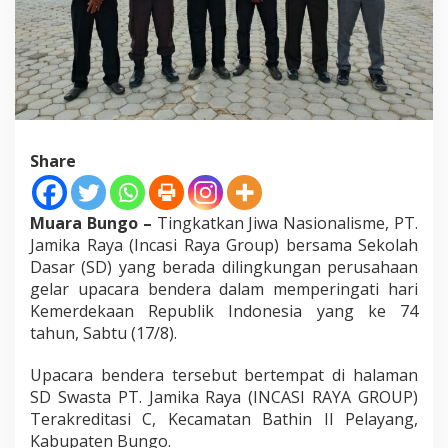
i
H
U
T
R
I
K
e
7
Share
4
T
a
Muara Bungo –
Tingkatkan Jiwa Nasionalisme, PT.
h
Jamika Raya (Incasi Raya Group) bersama Sekolah
u
n
Dasar (SD) yang berada dilingkungan perusahaan
gelar upacara bendera dalam memperingati hari
Kemerdekaan Republik Indonesia yang ke 74
tahun, Sabtu (17/8).
Upacara bendera tersebut bertempat di halaman
SD Swasta PT. Jamika Raya (INCASI RAYA GROUP)
Terakreditasi C, Kecamatan Bathin II Pelayang,
Kabupaten Bungo.