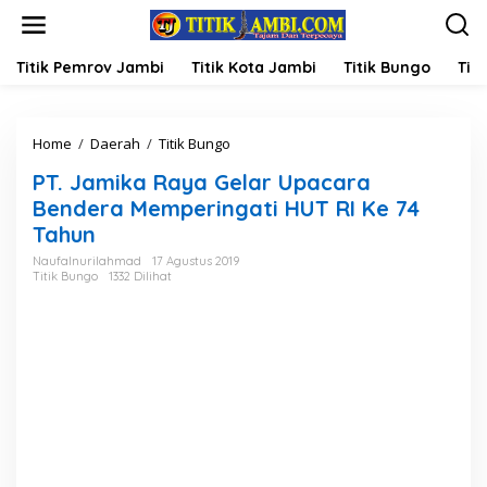
L
e
w
a
Titik Pemrov Jambi
Titik Kota Jambi
Titik Bungo
Titi
t
i
k
Home
/
Daerah
/
Titik Bungo
P
e
T
k
PT. Jamika Raya Gelar Upacara
.
o
J
n
Bendera Memperingati HUT RI Ke 74
a
t
Tahun
m
e
i
n
Naufalnurilahmad
17 Agustus 2019
Titik Bungo
1332 Dilihat
k
a
R
a
y
a
G
e
l
a
r