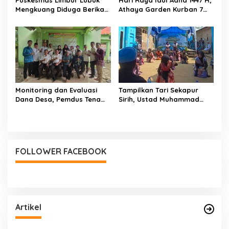
Mengkuang Diduga Berikan
Athaya Garden Kurban 7
Obat Kadaluwarsa ke
Sapi
Pasien
Monitoring dan Evaluasi
Tampilkan Tari Sekapur
Dana Desa, Pemdus Tenam
Sirih, Ustad Muhammad
Telah Realisasikan 72
Sholihin : Bukti Pondok
Persen Semester I 2026
Juga Mengajarkan Cinta
NKRI dan Budaya
FOLLOWER FACEBOOK
Artikel