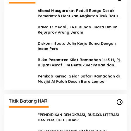
Aliansi Masyarakat Peduli Bungo Desak
Pemerintah Hentikan Angkutan Truk Batu
Bara di Jalan Lintas Bungo
Bawa 13 Medali, FAJI Bungo Juara Umum
Kejurprov Arung Jeram
Diskominfosta Jalin Kerja Sama Dengan
Insan Pers
Buka Pesantren Kilat Ramadhan 1445 H, Pj.
Bupati Asraf : Ini Bentuk Kecintaan dan
Kepedulian PKK Dengan Masyarakat
Kerinci
Pemkab Kerinci Gelar Safari Ramadhan di
Masjid Al Falah Dusun Baru Lempur
Titik Batang HARI
“PENDIDIKAN DEMOKRASI, BUDAYA LITERASI
DAN PEMILIH CERDAS”
Tak Tercapai Target, Stok Vaksin di