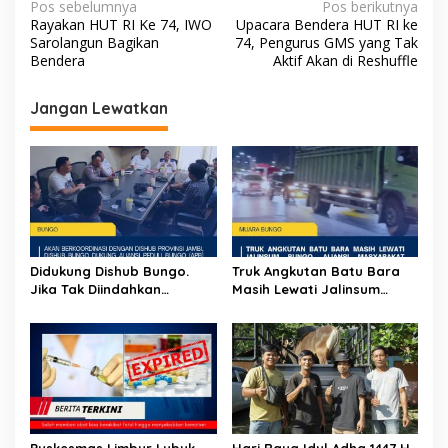
N
Pos sebelumnya
Pos berikutnya
Rayakan HUT RI Ke 74, IWO
Upacara Bendera HUT RI ke
a
Sarolangun Bagikan
74, Pengurus GMS yang Tak
v
Bendera
Aktif Akan di Reshuffle
i
Jangan Lewatkan
g
a
s
i
p
o
Didukung Dishub Bungo.
Truk Angkutan Batu Bara
s
Jika Tak Diindahkan
Masih Lewati Jalinsum
Himbauan, APB Akan Aksi
Bungo, Aliansi Masyarakat
Blokade Angkutan Batu
Peduli Bungo Ancam Demo
Bara di Jalinsum Bungo
Puskesmas Limbur Lubuk
Hari Raya Idul Adha 1447 H,