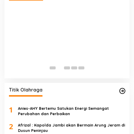
E
D
Di 
Titik Olahraga
1
Anies-AHY Bertemu Satukan Energi Semangat
Perubahan dan Perbaikan
2
Afrizal : Kapolda Jambi akan Bermain Arung Jeram di
Dusun Peninjau