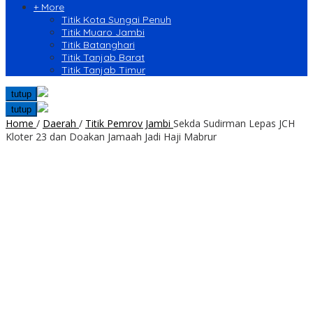
+ More
Titik Kota Sungai Penuh
Titik Muaro Jambi
Titik Batanghari
Titik Tanjab Barat
Titik Tanjab Timur
tutup
tutup
Home
/
Daerah
/
Titik Pemrov Jambi
Sekda Sudirman Lepas JCH
Kloter 23 dan Doakan Jamaah Jadi Haji Mabrur