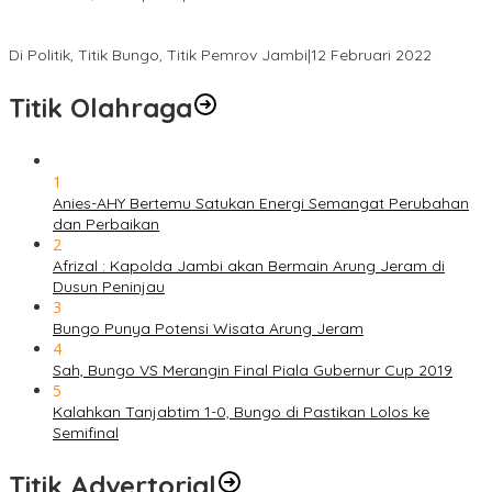
Gabung ke Demokrat, Wabup Tebo Segera Pamit dari PDIP
Di Politik, Titik Bungo, Titik Pemrov Jambi
|
12 Februari 2022
Titik Olahraga
1
Anies-AHY Bertemu Satukan Energi Semangat Perubahan
dan Perbaikan
2
Afrizal : Kapolda Jambi akan Bermain Arung Jeram di
Dusun Peninjau
3
Bungo Punya Potensi Wisata Arung Jeram
4
Sah, Bungo VS Merangin Final Piala Gubernur Cup 2019
5
Kalahkan Tanjabtim 1-0, Bungo di Pastikan Lolos ke
Semifinal
Titik Advertorial