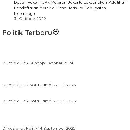
Dosen Hukum UPN Veteran Jakarta Laksanakan Pelatihan
Pendaftaran Merek di Desa Jatisura Kabupaten
Indramayu
31 Oktober 2022
Politik Terbaru
Masyarakat Dusun Daya Murni Kompak Dukungan Jumiwan
Aguza – Maidani
Di Politik, Titik Bungo
|
9 Oktober 2024
Pernah Sadap Karet Untuk Biayai Sekolah, Edi Purwanto Kini
Nyaleg DPR RI
Di Politik, Titik Kota Jambi
|
22 Juli 2023
Edi Purwanto, Politikus Muda Jambi Caleg DPR RI Dapil Jambi
Di Politik, Titik Kota Jambi
|
22 Juli 2023
Sikapi Beban Rakyat Makin Berat dan Maraknya Demo
Penolakan Kenaikan Harga BBM, AHY Panggil Pimpinan
Demokrat dan Wakil Rakyat dari Seluruh Indonesia
Di Nasional, Politik
|
14 September 2022