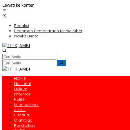
Lewati ke konten
Redaksi
Pedoman Pemberitaan Media Siber
Indeks Berita
HOME
Nasional
Hukum
Informasi
Politik
Internasional
Artikel
Budaya
Olahraga
Pendidikan