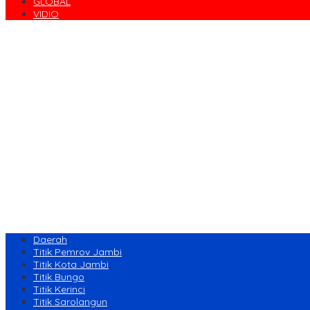
GLOBAL
VIDIO
Daerah
Titik Pemrov Jambi
Titik Kota Jambi
Titik Bungo
Titik Kerinci
Titik Sarolangun