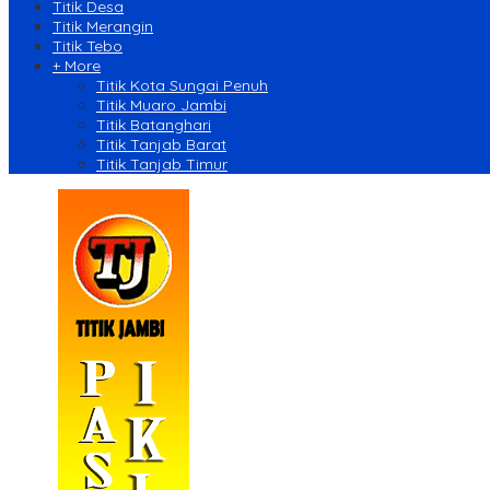
Titik Desa
Titik Merangin
Titik Tebo
+ More
Titik Kota Sungai Penuh
Titik Muaro Jambi
Titik Batanghari
Titik Tanjab Barat
Titik Tanjab Timur