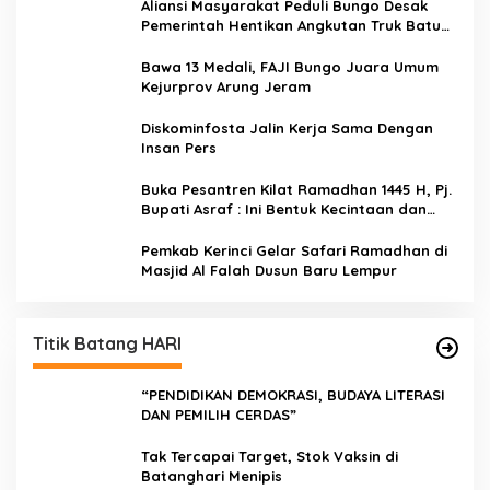
Aliansi Masyarakat Peduli Bungo Desak
Pemerintah Hentikan Angkutan Truk Batu
Bara di Jalan Lintas Bungo
Bawa 13 Medali, FAJI Bungo Juara Umum
Kejurprov Arung Jeram
Diskominfosta Jalin Kerja Sama Dengan
Insan Pers
Buka Pesantren Kilat Ramadhan 1445 H, Pj.
Bupati Asraf : Ini Bentuk Kecintaan dan
Kepedulian PKK Dengan Masyarakat
Kerinci
Pemkab Kerinci Gelar Safari Ramadhan di
Masjid Al Falah Dusun Baru Lempur
Titik Batang HARI
“PENDIDIKAN DEMOKRASI, BUDAYA LITERASI
DAN PEMILIH CERDAS”
Tak Tercapai Target, Stok Vaksin di
Batanghari Menipis