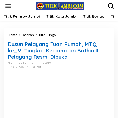
L
e
w
a
Titik Pemrov Jambi
Titik Kota Jambi
Titik Bungo
Titi
t
i
k
Home
/
Daerah
/
Titik Bungo
D
e
u
k
Dusun Pelayang Tuan Rumah, MTQ
s
o
u
n
ke_VI Tingkat Kecamatan Bathin II
n
t
Pelayang Resmi Dibuka
P
e
e
n
Naufalnurilahmad
8 Juli 2019
Titik Bungo
706 Dilihat
l
a
y
a
n
g
T
u
a
n
R