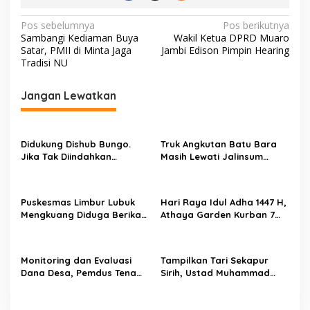
N
Pos sebelumnya
Pos berikutnya
Sambangi Kediaman Buya
Wakil Ketua DPRD Muaro
a
Satar, PMII di Minta Jaga
Jambi Edison Pimpin Hearing
v
Tradisi NU
i
Jangan Lewatkan
g
a
s
Didukung Dishub Bungo.
Truk Angkutan Batu Bara
Jika Tak Diindahkan
Masih Lewati Jalinsum
i
Himbauan, APB Akan Aksi
Bungo, Aliansi Masyarakat
p
Blokade Angkutan Batu
Peduli Bungo Ancam Demo
Bara di Jalinsum Bungo
o
Puskesmas Limbur Lubuk
Hari Raya Idul Adha 1447 H,
Mengkuang Diduga Berikan
Athaya Garden Kurban 7
s
Obat Kadaluwarsa ke
Sapi
Pasien
Monitoring dan Evaluasi
Tampilkan Tari Sekapur
Dana Desa, Pemdus Tenam
Sirih, Ustad Muhammad
Telah Realisasikan 72
Sholihin : Bukti Pondok
Persen Semester I 2026
Juga Mengajarkan Cinta