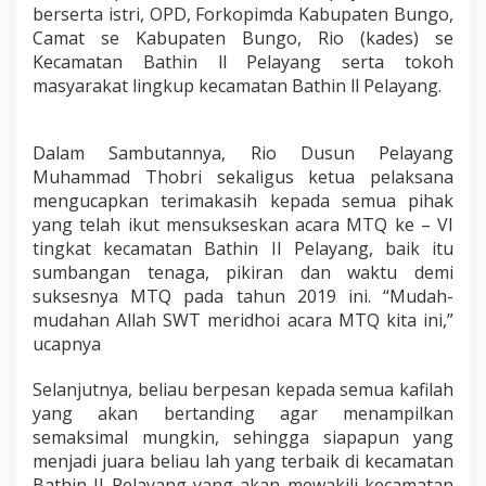
berserta istri, OPD, Forkopimda Kabupaten Bungo,
D
i
Camat se Kabupaten Bungo, Rio (kades) se
b
Kecamatan Bathin ll Pelayang serta tokoh
u
masyarakat lingkup kecamatan Bathin ll Pelayang.
k
a
Dalam Sambutannya, Rio Dusun Pelayang
Muhammad Thobri sekaligus ketua pelaksana
mengucapkan terimakasih kepada semua pihak
yang telah ikut mensukseskan acara MTQ ke – VI
tingkat kecamatan Bathin II Pelayang, baik itu
sumbangan tenaga, pikiran dan waktu demi
suksesnya MTQ pada tahun 2019 ini. “Mudah-
mudahan Allah SWT meridhoi acara MTQ kita ini,”
ucapnya
Selanjutnya, beliau berpesan kepada semua kafilah
yang akan bertanding agar menampilkan
semaksimal mungkin, sehingga siapapun yang
menjadi juara beliau lah yang terbaik di kecamatan
Bathin II Pelayang yang akan mewakili kecamatan