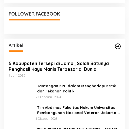
NKRI dan Budaya
FOLLOWER FACEBOOK
Artikel
5 Kabupaten Tersepi di Jambi, Salah Satunya
Penghasil Kayu Manis Terbesar di Dunia
1 Juni 2025
Tantangan KPU dalam Menghadapi Kritik
dan Tekanan Politik
27 Februari 2024
Tim Abdimas Fakultas Hukum Universitas
Pembangunan Nasional Veteran Jakarta
Melakukan Pendampingan dan
1 Oktober 2023
Pendaftaran Dua Badan Hukum Sekaligus