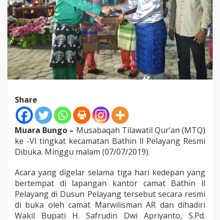
a
t
a
n
B
a
t
h
i
n
I
Share
I
P
e
l
Muara Bungo –
Musabaqah Tilawatil Qur’an (MTQ)
a
ke -Vl tingkat kecamatan Bathin ll Pelayang Resmi
y
Dibuka. Minggu malam (07/07/2019).
a
n
Acara yang digelar selama tiga hari kedepan yang
g
R
bertempat di lapangan kantor camat Bathin ll
e
Pelayang di Dusun Pelayang tersebut secara resmi
s
di buka oleh camat Marwilisman AR dan dihadiri
m
Wakil Bupati H. Safrudin Dwi Apriyanto, S.Pd.
i