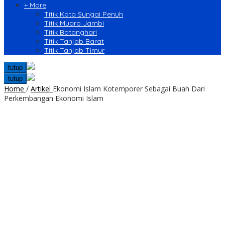
+ More
Titik Kota Sungai Penuh
Titik Muaro Jambi
Titik Batanghari
Titik Tanjab Barat
Titik Tanjab Timur
tutup
tutup
Home
/
Artikel
Ekonomi Islam Kotemporer Sebagai Buah Dari
Perkembangan Ekonomi Islam