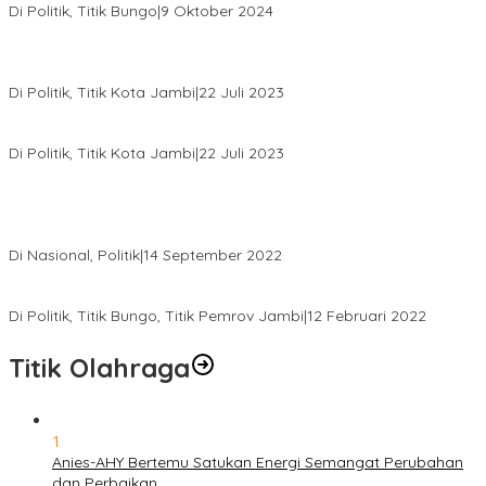
Di Politik, Titik Bungo
|
9 Oktober 2024
Pernah Sadap Karet Untuk Biayai Sekolah, Edi Purwanto Kini
Nyaleg DPR RI
Di Politik, Titik Kota Jambi
|
22 Juli 2023
Edi Purwanto, Politikus Muda Jambi Caleg DPR RI Dapil Jambi
Di Politik, Titik Kota Jambi
|
22 Juli 2023
Sikapi Beban Rakyat Makin Berat dan Maraknya Demo
Penolakan Kenaikan Harga BBM, AHY Panggil Pimpinan
Demokrat dan Wakil Rakyat dari Seluruh Indonesia
Di Nasional, Politik
|
14 September 2022
Gabung ke Demokrat, Wabup Tebo Segera Pamit dari PDIP
Di Politik, Titik Bungo, Titik Pemrov Jambi
|
12 Februari 2022
Titik Olahraga
1
Anies-AHY Bertemu Satukan Energi Semangat Perubahan
dan Perbaikan