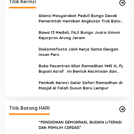
Titik Kerinci
Aliansi Masyarakat Peduli Bungo Desak
Pemerintah Hentikan Angkutan Truk Batu
Bara di Jalan Lintas Bungo
Bawa 13 Medali, FAJI Bungo Juara Umum
Kejurprov Arung Jeram
Diskominfosta Jalin Kerja Sama Dengan
Insan Pers
Buka Pesantren Kilat Ramadhan 1445 H, Pj.
Bupati Asraf : Ini Bentuk Kecintaan dan
Kepedulian PKK Dengan Masyarakat
Kerinci
Pemkab Kerinci Gelar Safari Ramadhan di
Masjid Al Falah Dusun Baru Lempur
Titik Batang HARI
“PENDIDIKAN DEMOKRASI, BUDAYA LITERASI
DAN PEMILIH CERDAS”