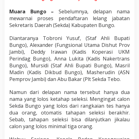
a
K
Muara Bungo –
Sebelumnya, delapan nama
e
mewarnai proses pendaftaran lelang jabatan
m
Sekretaris Daerah (Sekda) Kabupaten Bungo.
b
a
l
Diantaranya Tobroni Yusuf, (Staf Ahli Bupati
i
Bungo), Alexander (Fungsional Utama Dishut Prov
A
Jambi), Deddy Irawan (Kadis Koperasi UKM
w
Perindag Bungo), Anna Lukita (Kadis Nakertrans
a
l
Bungo), Mursidi (Staf Ahli Bupati Bungo), Masril
2
Madin (Kadis Dikbud Bungo), Masherudin (ASN
0
Pemprov Jambi) dan Abu Bakar (Plt Sekda Tebo.
1
8
Namun dari delapan nama tersebut hanya dua
nama yang lolos ketahap seleksi. Mengingat calon
Sekda Bungo yang lolos dari rangkaian tes hanya
dua orang, otomatis tahapan seleksi berakhir.
Sebab, tahapan seleksi bisa dilanjutkan jikalau
calon yang lolos minimal tiga orang.