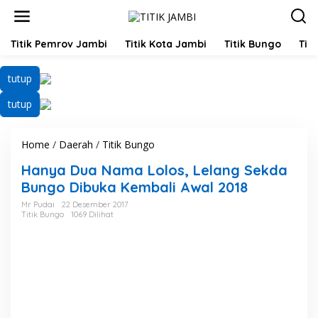
L
e
w
a
Titik Pemrov Jambi
Titik Kota Jambi
Titik Bungo
Titi
t
i
tutup
k
e
tutup
k
o
n
Home
/
Daerah
/
Titik Bungo
H
t
a
e
Hanya Dua Nama Lolos, Lelang Sekda
n
n
y
Bungo Dibuka Kembali Awal 2018
a
Mr Pudai
22 Desember 2017
D
Titik Bungo
1069 Dilihat
u
a
N
a
m
a
L
o