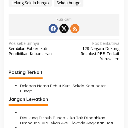
Lelang Sekda bungo
Sekda bungo
Ikuti Kami
N
Pos sebelumnya
Pos berikutnya
Sembilan Fatser Ikuti
128 Negara Dukung
a
Pendidikan Kebanseran
Resolusi PBB Terkait
v
Yerusalem
i
Posting Terkait
g
a
Delapan Nama Rebut Kursi Sekda Kabupaten
s
Bungo
i
Jangan Lewatkan
p
o
Didukung Dishub Bungo. Jika Tak Diindahkan
s
Himbauan, APB Akan Aksi Blokade Angkutan Batu
Bara di Jalinsum Bungo