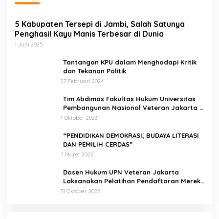
5 Kabupaten Tersepi di Jambi, Salah Satunya
Penghasil Kayu Manis Terbesar di Dunia
1 Juni 2025
Tantangan KPU dalam Menghadapi Kritik
dan Tekanan Politik
27 Februari 2024
Tim Abdimas Fakultas Hukum Universitas
Pembangunan Nasional Veteran Jakarta
Melakukan Pendampingan dan
1 Oktober 2023
Pendaftaran Dua Badan Hukum Sekaligus
“PENDIDIKAN DEMOKRASI, BUDAYA LITERASI
DAN PEMILIH CERDAS”
7 Maret 2023
Dosen Hukum UPN Veteran Jakarta
Laksanakan Pelatihan Pendaftaran Merek
di Desa Jatisura Kabupaten Indramayu
31 Oktober 2022