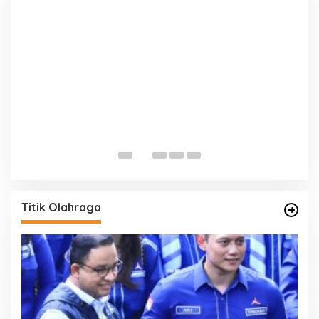
E
D
Di 
Titik Olahraga