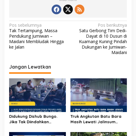
N
Pos sebelumnya
Pos berikutnya
Tak Tertampung, Massa
Satu Gerbong Tim Dedi-
a
Pendukung Jumiwan –
Dayat di 10 Dusun di
v
Maidani Membludak Hingga
Kuamang Kuning Pindah
ke Jalan
Dukungan ke Jumiwan-
i
Maidani
g
Jangan Lewatkan
a
s
i
p
o
s
Didukung Dishub Bungo.
Truk Angkutan Batu Bara
Jika Tak Diindahkan
Masih Lewati Jalinsum
Himbauan, APB Akan Aksi
Bungo, Aliansi Masyarakat
Blokade Angkutan Batu
Peduli Bungo Ancam Demo