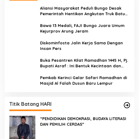
Aliansi Masyarakat Peduli Bungo Desak
Pemerintah Hentikan Angkutan Truk Batu
Bara di Jalan Lintas Bungo
Bawa 13 Medali, FAJI Bungo Juara Umum
Kejurprov Arung Jeram
Diskominfosta Jalin Kerja Sama Dengan
Insan Pers
Buka Pesantren Kilat Ramadhan 1445 H, Pj.
Bupati Asraf : Ini Bentuk Kecintaan dan
Kepedulian PKK Dengan Masyarakat
Kerinci
Pemkab Kerinci Gelar Safari Ramadhan di
Masjid Al Falah Dusun Baru Lempur
Titik Batang HARI
“PENDIDIKAN DEMOKRASI, BUDAYA LITERASI
DAN PEMILIH CERDAS”