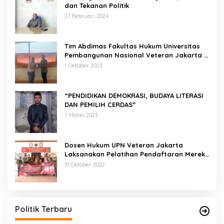
dan Tekanan Politik
27 Februari 2024
Tim Abdimas Fakultas Hukum Universitas
Pembangunan Nasional Veteran Jakarta
Melakukan Pendampingan dan
1 Oktober 2023
Pendaftaran Dua Badan Hukum Sekaligus
“PENDIDIKAN DEMOKRASI, BUDAYA LITERASI
DAN PEMILIH CERDAS”
7 Maret 2023
Dosen Hukum UPN Veteran Jakarta
Laksanakan Pelatihan Pendaftaran Merek
di Desa Jatisura Kabupaten Indramayu
31 Oktober 2022
Pernah Sadap Karet Untuk Biayai Sekolah, Edi
Purwanto Kini Nyaleg DPR RI
Di Politik, Titik Kota Jambi
|
22 Juli 2023
Politik Terbaru