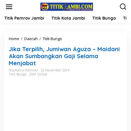
L
e
w
a
Titik Pemrov Jambi
Titik Kota Jambi
Titik Bungo
Titi
t
i
k
Home
/
Daerah
/
Titik Bungo
J
e
i
k
Jika Terpilih, Jumiwan Aguza – Maidani
k
o
a
n
Akan Sumbangkan Gaji Selama
T
t
Menjabat
e
e
r
n
Naufalnurilahmad
22 November 2024
Titik Bungo
2047 Dilihat
p
i
l
i
h
,
J
u
m
i
w