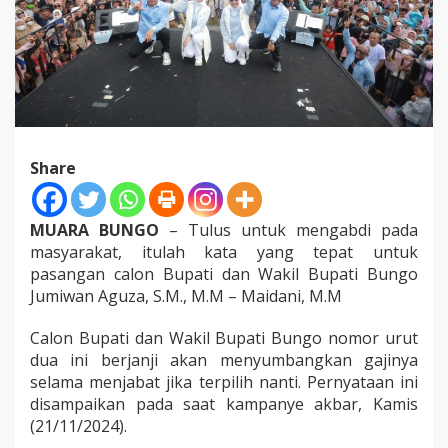
g
k
a
n
G
a
j
i
S
Share
e
l
a
m
MUARA BUNGO
– Tulus untuk mengabdi pada
a
masyarakat, itulah kata yang tepat untuk
M
pasangan calon Bupati dan Wakil Bupati Bungo
e
Jumiwan Aguza, S.M., M.M – Maidani, M.M
n
j
a
Calon Bupati dan Wakil Bupati Bungo nomor urut
b
dua ini berjanji akan menyumbangkan gajinya
a
selama menjabat jika terpilih nanti. Pernyataan ini
t
disampaikan pada saat kampanye akbar, Kamis
(21/11/2024).