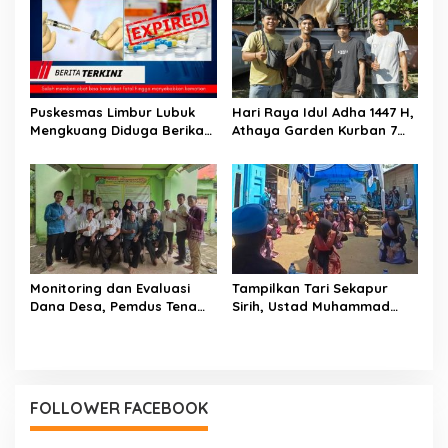
Bara di Jalinsum Bungo
Puskesmas Limbur Lubuk
Hari Raya Idul Adha 1447 H,
Mengkuang Diduga Berikan
Athaya Garden Kurban 7
Obat Kadaluwarsa ke
Sapi
Pasien
Monitoring dan Evaluasi
Tampilkan Tari Sekapur
Dana Desa, Pemdus Tenam
Sirih, Ustad Muhammad
Telah Realisasikan 72
Sholihin : Bukti Pondok
Persen Semester I 2026
Juga Mengajarkan Cinta
NKRI dan Budaya
FOLLOWER FACEBOOK