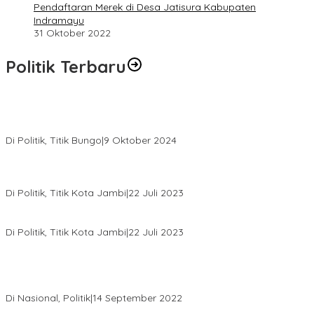
Pendaftaran Merek di Desa Jatisura Kabupaten
Indramayu
31 Oktober 2022
Politik Terbaru
Masyarakat Dusun Daya Murni Kompak Dukungan Jumiwan
Aguza – Maidani
Di Politik, Titik Bungo
|
9 Oktober 2024
Pernah Sadap Karet Untuk Biayai Sekolah, Edi Purwanto Kini
Nyaleg DPR RI
Di Politik, Titik Kota Jambi
|
22 Juli 2023
Edi Purwanto, Politikus Muda Jambi Caleg DPR RI Dapil Jambi
Di Politik, Titik Kota Jambi
|
22 Juli 2023
Sikapi Beban Rakyat Makin Berat dan Maraknya Demo
Penolakan Kenaikan Harga BBM, AHY Panggil Pimpinan
Demokrat dan Wakil Rakyat dari Seluruh Indonesia
Di Nasional, Politik
|
14 September 2022