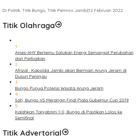
Gabung ke Demokrat, Wabup Tebo Segera Pamit dari PDIP
Di Politik, Titik Bungo, Titik Pemrov Jambi
|
12 Februari 2022
Titik Olahraga
1
Anies-AHY Bertemu Satukan Energi Semangat Perubahan
dan Perbaikan
2
Afrizal : Kapolda Jambi akan Bermain Arung Jeram di
Dusun Peninjau
3
Bungo Punya Potensi Wisata Arung Jeram
4
Sah, Bungo VS Merangin Final Piala Gubernur Cup 2019
5
Kalahkan Tanjabtim 1-0, Bungo di Pastikan Lolos ke
Semifinal
Titik Advertorial