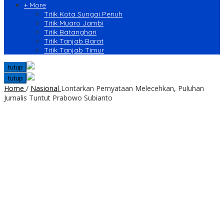
+ More
Titik Kota Sungai Penuh
Titik Muaro Jambi
Titik Batanghari
Titik Tanjab Barat
Titik Tanjab Timur
tutup
tutup
Home
/
Nasional
Lontarkan Pernyataan Melecehkan, Puluhan
Jurnalis Tuntut Prabowo Subianto