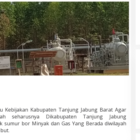
Masyarakat Dusun Daya Murni
Kompak Dukungan Jumiwan Aguza
 Kebijakan Kabupaten Tanjung Jabung Barat Agar
– Maidani
Di Politik, Titik Bungo
|
9 Oktober 2024
dah seharusnya Dikabupaten Tanjung Jabung
ik sumur bor Minyak dan Gas Yang Berada diwilayah
but.