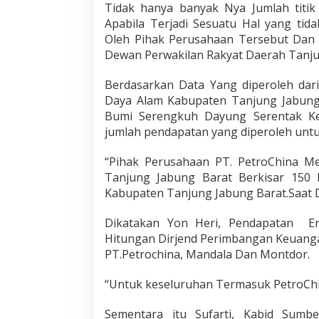
Tidak hanya banyak Nya Jumlah titi
i
Apabila Terjadi Sesuatu Hal yang tid
n
a
Oleh Pihak Perusahaan Tersebut Dan 
U
Dewan Perwakilan Rakyat Daerah Tanju
n
t
Berdasarkan Data Yang diperoleh da
u
Daya Alam Kabupaten Tanjung Jabung 
k
T
Bumi Serengkuh Dayung Serentak Ke
r
jumlah pendapatan yang diperoleh unt
a
n
“Pihak Perusahaan PT. PetroChina 
s
Tanjung Jabung Barat Berkisar 150 
p
a
Kabupaten Tanjung Jabung Barat.Saat D
r
a
Dikatakan Yon Heri, Pendapatan En
n
Hitungan Dirjend Perimbangan Keuangan
PT.Petrochina, Mandala Dan Montdor.
“Untuk keseluruhan Termasuk PetroChi
Sementara itu Sufarti, Kabid Sum