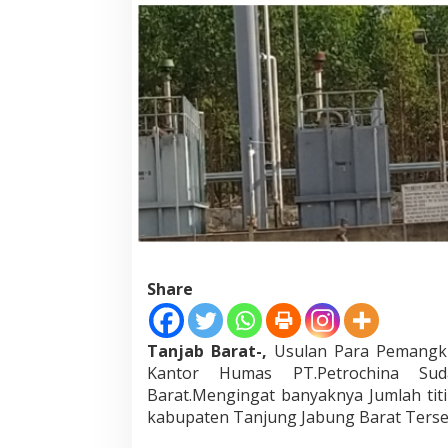
D
e
s
a
k
P
e
m
k
a
b
P
a
n
g
g
Share
i
l
P
Tanjab Barat-,
Usulan Para Pemangku
e
Kantor Humas PT.Petrochina Su
t
r
Barat.Mengingat banyaknya Jumlah tit
o
kabupaten Tanjung Jabung Barat Terse
C
h