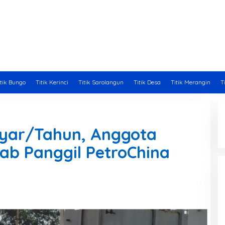
itik Bungo
Titik Kerinci
Titik Sarolangun
Titik Desa
Titik Merangin
T
lyar/Tahun, Anggota
b Panggil PetroChina