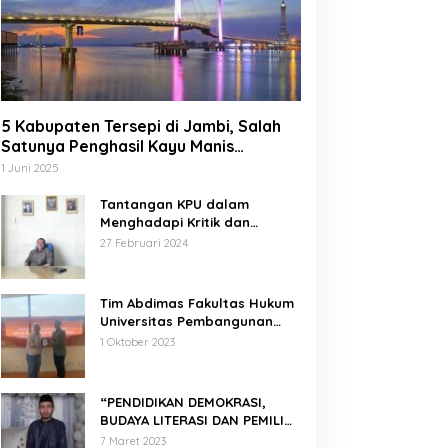
5 Kabupaten Tersepi di Jambi, Salah
Satunya Penghasil Kayu Manis
Terbesar di Dunia
1 Juni 2025
Tantangan KPU dalam
Menghadapi Kritik dan
Tekanan Politik
27 Februari 2024
Tim Abdimas Fakultas Hukum
Universitas Pembangunan
Nasional Veteran Jakarta
1 Oktober 2023
Melakukan Pendampingan
dan Pendaftaran Dua Badan
Hukum Sekaligus
“PENDIDIKAN DEMOKRASI,
BUDAYA LITERASI DAN PEMILIH
CERDAS”
7 Maret 2023