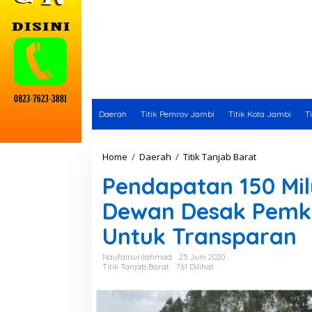
Daerah
Titik Pemrov Jambi
Titik Kota Jambi
T
Home
/
Daerah
/
Titik Tanjab Barat
P
e
Pendapatan 150 Mi
n
d
Dewan Desak Pemka
a
p
Untuk Transparan
a
t
a
Naufalnurilahmad
25 Juni 2020
Titik Tanjab Barat
761 Dilihat
n
1
5
0