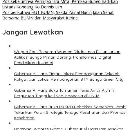
Pos sebelumnya
Peringati Isra Mi’raj Pemkab Bungo hadirkan
Ustadz Kondang Ko Dennis Lim
Pos berikutnya
HUT BUMN, Sekda Zainal Hadiri Jalan Sehat
Bersama BUMN dan Masyarakat Kerinci
Jangan Lewatkan
Wagub Sani Bersama Wamen Dikdasmen RI Luncurkan
Aplikasi Bungo Pintar, Dorong Transformasi Digital
Pendidikan di Jambi
Gubernur Al Haris Tinjau Lokasi Pembangunan Sekolah
Rakyat dan Lokasi Pembangunan BTN Bungo Green City
Gubernur Al Haris Buka Turnamen Tenis Antar Alumni
Perguruan Tinggi ke-16 se-Indonesia di UNJA
Gubernur Al Haris Buka PKKMB Poltekkes Kemenkes Jambi,
Tekankan Peran Strategis Tenaga Kesehatan dan Promosi
Kesehatan
Dampingi Wapres Gibran, Gubernur Al Haris Perjuangkan