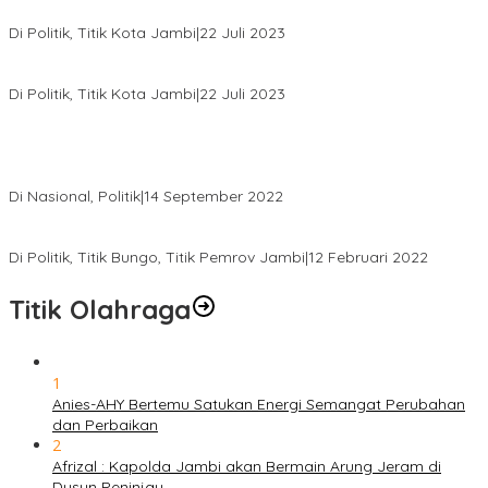
Nyaleg DPR RI
Di Politik, Titik Kota Jambi
|
22 Juli 2023
Edi Purwanto, Politikus Muda Jambi Caleg DPR RI Dapil Jambi
Di Politik, Titik Kota Jambi
|
22 Juli 2023
Sikapi Beban Rakyat Makin Berat dan Maraknya Demo
Penolakan Kenaikan Harga BBM, AHY Panggil Pimpinan
Demokrat dan Wakil Rakyat dari Seluruh Indonesia
Di Nasional, Politik
|
14 September 2022
Gabung ke Demokrat, Wabup Tebo Segera Pamit dari PDIP
Di Politik, Titik Bungo, Titik Pemrov Jambi
|
12 Februari 2022
Titik Olahraga
1
Anies-AHY Bertemu Satukan Energi Semangat Perubahan
dan Perbaikan
2
Afrizal : Kapolda Jambi akan Bermain Arung Jeram di
Dusun Peninjau