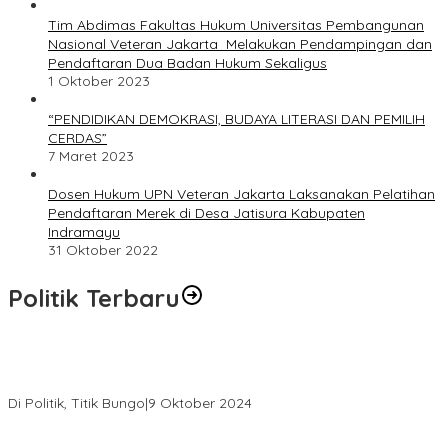
Tim Abdimas Fakultas Hukum Universitas Pembangunan
Nasional Veteran Jakarta Melakukan Pendampingan dan
Pendaftaran Dua Badan Hukum Sekaligus
1 Oktober 2023
“PENDIDIKAN DEMOKRASI, BUDAYA LITERASI DAN PEMILIH
CERDAS”
7 Maret 2023
Dosen Hukum UPN Veteran Jakarta Laksanakan Pelatihan
Pendaftaran Merek di Desa Jatisura Kabupaten
Indramayu
31 Oktober 2022
Politik Terbaru
Masyarakat Dusun Daya Murni Kompak Dukungan Jumiwan
Aguza – Maidani
Di Politik, Titik Bungo
|
9 Oktober 2024
Pernah Sadap Karet Untuk Biayai Sekolah, Edi Purwanto Kini