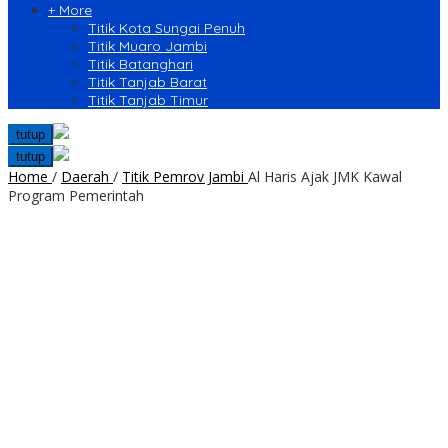
+ More
Titik Kota Sungai Penuh
Titik Muaro Jambi
Titik Batanghari
Titik Tanjab Barat
Titik Tanjab Timur
tutup
tutup
Home
/
Daerah
/
Titik Pemrov Jambi
Al Haris Ajak JMK Kawal
Program Pemerintah