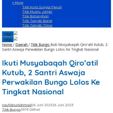
+ More
Titik Kota Sungai Penuh
Titik Muaro Jambi
Titik Batanghari
Titik Tanjab Barat
Titik Tanjab Timur
tutup
tutup
Home
/
Daerah
/
Titik Bungo
Ikuti Musyabaqah Qiro'atil Kutub, 2
Santri Aswaja Perwakilan Bungo Lolos Ke Tingkat Nasional
Ikuti Musyabaqah Qiro’atil
Kutub, 2 Santri Aswaja
Perwakilan Bungo Lolos Ke
Tingkat Nasional
naufalnurilahmad
26 Juni 2023
26 Juni 2023
Titik Bungo
3979 Dilihat