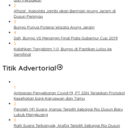
dan Perbaikan
2
Afrizal : Kapolda Jambi akan Bermain Arung Jeram di
Dusun Peninjau
3
Bungo Punya Potensi Wisata Arung Jeram
4
Sah, Bungo VS Merangin Final Piala Gubernur Cup 2019
5
Kalahkan Tanjabtim 1-0, Bungo di Pastikan Lolos ke
Semifinal
Titik Advertorial
1
Antisipasi Penyebaran Covid-19, PT SSN Terapkan Protokol
Kesehatan bagi Karyawan dan Tamu
2
Peroleh 141 Suara, Irianas Terpilih Sebagai Rio Dusun Baru
Lubuk Mengkuang
3
Raih Suara Terbanyak, Arafiq Terpilih Sebagai Rio Dusun