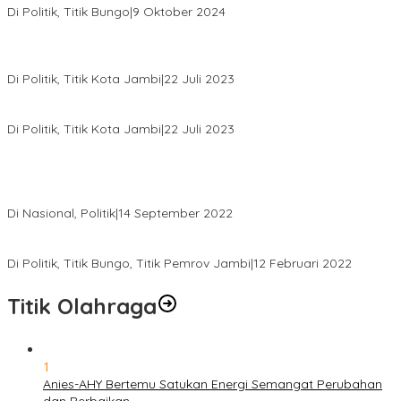
Di Politik, Titik Bungo
|
9 Oktober 2024
Pernah Sadap Karet Untuk Biayai Sekolah, Edi Purwanto Kini
Nyaleg DPR RI
Di Politik, Titik Kota Jambi
|
22 Juli 2023
Edi Purwanto, Politikus Muda Jambi Caleg DPR RI Dapil Jambi
Di Politik, Titik Kota Jambi
|
22 Juli 2023
Sikapi Beban Rakyat Makin Berat dan Maraknya Demo
Penolakan Kenaikan Harga BBM, AHY Panggil Pimpinan
Demokrat dan Wakil Rakyat dari Seluruh Indonesia
Di Nasional, Politik
|
14 September 2022
Gabung ke Demokrat, Wabup Tebo Segera Pamit dari PDIP
Di Politik, Titik Bungo, Titik Pemrov Jambi
|
12 Februari 2022
Titik Olahraga
1
Anies-AHY Bertemu Satukan Energi Semangat Perubahan