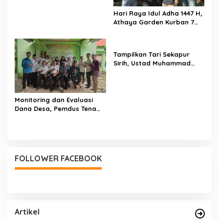
Hari Raya Idul Adha 1447 H,
Athaya Garden Kurban 7
Sapi
Tampilkan Tari Sekapur
Sirih, Ustad Muhammad
Sholihin : Bukti Pondok
Juga Mengajarkan Cinta
NKRI dan Budaya
Monitoring dan Evaluasi
Dana Desa, Pemdus Tenam
Telah Realisasikan 72
Persen Semester I 2026
FOLLOWER FACEBOOK
Artikel