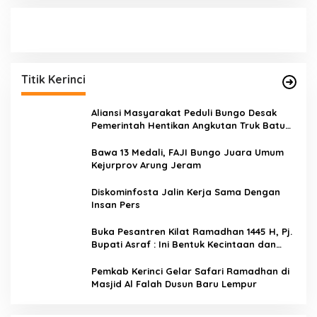
Titik Kerinci
Aliansi Masyarakat Peduli Bungo Desak
Pemerintah Hentikan Angkutan Truk Batu
Bara di Jalan Lintas Bungo
Bawa 13 Medali, FAJI Bungo Juara Umum
Kejurprov Arung Jeram
Diskominfosta Jalin Kerja Sama Dengan
Insan Pers
Buka Pesantren Kilat Ramadhan 1445 H, Pj.
Bupati Asraf : Ini Bentuk Kecintaan dan
Kepedulian PKK Dengan Masyarakat
Kerinci
Pemkab Kerinci Gelar Safari Ramadhan di
Masjid Al Falah Dusun Baru Lempur