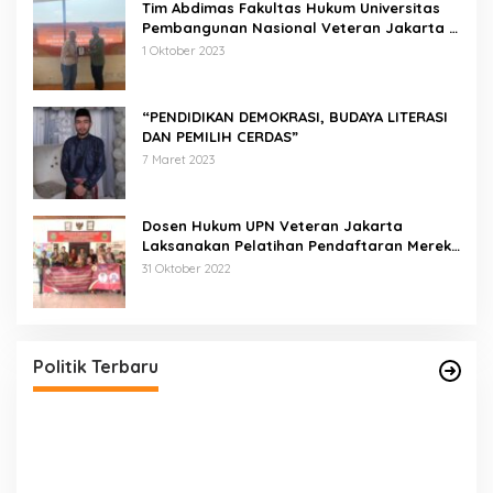
Tim Abdimas Fakultas Hukum Universitas
Pembangunan Nasional Veteran Jakarta
Melakukan Pendampingan dan
1 Oktober 2023
Pendaftaran Dua Badan Hukum Sekaligus
“PENDIDIKAN DEMOKRASI, BUDAYA LITERASI
DAN PEMILIH CERDAS”
7 Maret 2023
Dosen Hukum UPN Veteran Jakarta
Laksanakan Pelatihan Pendaftaran Merek
di Desa Jatisura Kabupaten Indramayu
31 Oktober 2022
Pernah Sadap Karet Untuk Biayai Sekolah, Edi
Purwanto Kini Nyaleg DPR RI
Di Politik, Titik Kota Jambi
|
22 Juli 2023
Politik Terbaru