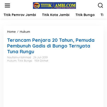
L
e
w
a
Titik Pemrov Jambi
Titik Kota Jambi
Titik Bungo
Titi
t
i
k
Home
/
Hukum
T
e
e
k
Terancam Penjara 20 Tahun, Pemuda
r
o
a
n
Pembunuh Gadis di Bungo Ternyata
n
t
Tuna Rungu
c
e
a
n
Naufalnurilahmad
26 Juli 2019
Hukum
,
Titik Bungo
1104 Dilihat
m
P
e
n
j
a
r
a
2
0
T