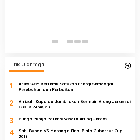
E
D
Di 
Titik Olahraga
1
Anies-AHY Bertemu Satukan Energi Semangat
Perubahan dan Perbaikan
2
Afrizal : Kapolda Jambi akan Bermain Arung Jeram di
Dusun Peninjau
3
Bungo Punya Potensi Wisata Arung Jeram
4
Sah, Bungo VS Merangin Final Piala Gubernur Cup
2019