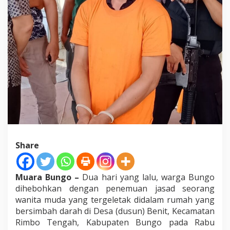
i
B
u
n
g
o
T
e
r
n
y
a
t
a
T
u
Share
n
a
R
Muara Bungo –
Dua hari yang lalu, warga Bungo
u
dihebohkan dengan penemuan jasad seorang
n
wanita muda yang tergeletak didalam rumah yang
g
u
bersimbah darah di Desa (dusun) Benit, Kecamatan
Rimbo Tengah, Kabupaten Bungo pada Rabu