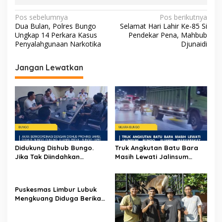
N
Pos sebelumnya
Pos berikutnya
Dua Bulan, Polres Bungo
Selamat Hari Lahir Ke-85 Si
a
Ungkap 14 Perkara Kasus
Pendekar Pena, Mahbub
v
Penyalahgunaan Narkotika
Djunaidi
i
Jangan Lewatkan
g
a
s
i
p
o
Didukung Dishub Bungo.
Truk Angkutan Batu Bara
s
Jika Tak Diindahkan
Masih Lewati Jalinsum
Himbauan, APB Akan Aksi
Bungo, Aliansi Masyarakat
Blokade Angkutan Batu
Peduli Bungo Ancam Demo
Bara di Jalinsum Bungo
Puskesmas Limbur Lubuk
Mengkuang Diduga Berikan
Obat Kadaluwarsa ke
Pasien