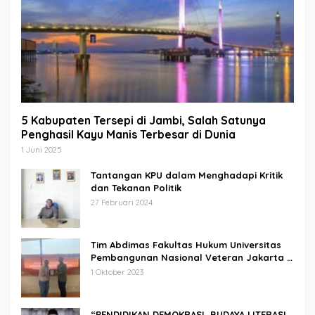
5 Kabupaten Tersepi di Jambi, Salah Satunya
Penghasil Kayu Manis Terbesar di Dunia
1 Juni 2025
Tantangan KPU dalam Menghadapi Kritik
dan Tekanan Politik
27 Februari 2024
Tim Abdimas Fakultas Hukum Universitas
Pembangunan Nasional Veteran Jakarta
Melakukan Pendampingan dan
1 Oktober 2023
Pendaftaran Dua Badan Hukum Sekaligus
“PENDIDIKAN DEMOKRASI, BUDAYA LITERASI