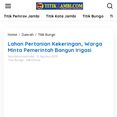
L
e
w
a
Titik Pemrov Jambi
Titik Kota Jambi
Titik Bungo
Titi
t
i
k
Home
/
Daerah
/
Titik Bungo
L
e
a
k
Lahan Pertanian Kekeringan, Warga
h
o
a
n
Minta Pemerintah Bangun Irigasi
n
t
Naufalnurilahmad
12 Agustus 2019
P
e
Titik Bungo
648 Dilihat
e
n
r
t
a
n
i
a
n
K
e
k
e