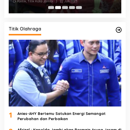
Di Politik, Titik Kota Jambi
|
22 Juli 2023
Di 
Titik Olahraga
1
Anies-AHY Bertemu Satukan Energi Semangat
Perubahan dan Perbaikan
Afrizal : Kapolda Jambi akan Bermain Arung Jeram di