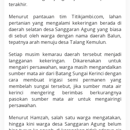
a
terakhir.
h
B
Menurut pantauan tim Titikjambi.com, lahan
a
pertanian yang mengalami kekeringan berada di
n
daerah selatan desa Sanggaran Agung yang biasa
g
u
di sebut oleh warga dengan nama daerah Balun,
n
tepatnya arah menuju desa Talang Kemulun.
I
r
Setiap musim kemarau daerah tersebut menjadi
i
langganan kekeringan. Dikarenakan untuk
g
a
mengairi persawahan, warga masih mengandalkan
s
sumber mata air dari Batang Sungai Kerinci dengan
i
cara membuat irigasi semi permanen yang
membelah sungai tersebut, jika sumber mata air
kerinci mengering berimbas berkurangnya
pasokan sumber mata air untuk mengairingi
persawahan.
Menurut Hamzah, salah satu warga mengatakan,
hingga kini warga desa Sanggaran Agung belum