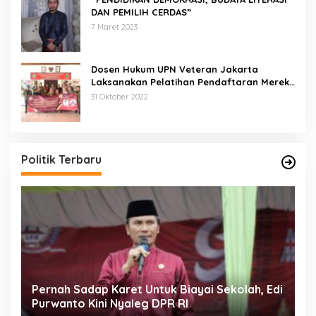
DAN PEMILIH CERDAS”
7 Maret 2023
Dosen Hukum UPN Veteran Jakarta
Laksanakan Pelatihan Pendaftaran Merek
di Desa Jatisura Kabupaten Indramayu
31 Oktober 2022
Politik Terbaru
Pernah Sadap Karet Untuk Biayai Sekolah, Edi
E
Purwanto Kini Nyaleg DPR RI
D