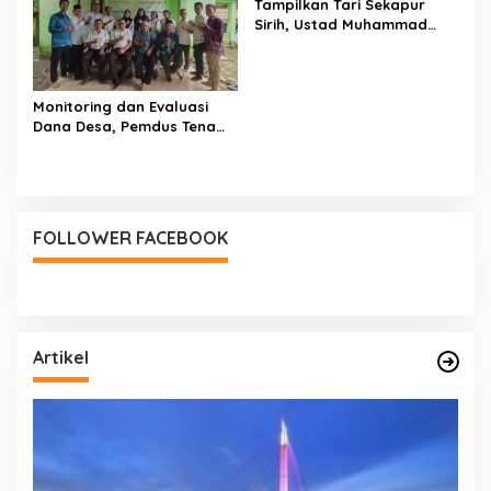
Tampilkan Tari Sekapur
Sirih, Ustad Muhammad
Sholihin : Bukti Pondok
Juga Mengajarkan Cinta
NKRI dan Budaya
Monitoring dan Evaluasi
Dana Desa, Pemdus Tenam
Telah Realisasikan 72
Persen Semester I 2026
FOLLOWER FACEBOOK
Artikel