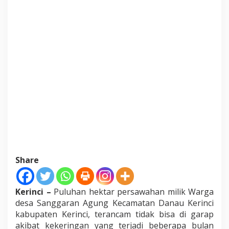
r
i
n
g
a
n
,
W
a
r
g
a
M
i
n
t
a
Share
P
e
m
e
Kerinci –
Puluhan hektar persawahan milik Warga
r
desa Sanggaran Agung Kecamatan Danau Kerinci
i
kabupaten Kerinci, terancam tidak bisa di garap
n
akibat kekeringan yang terjadi beberapa bulan
t