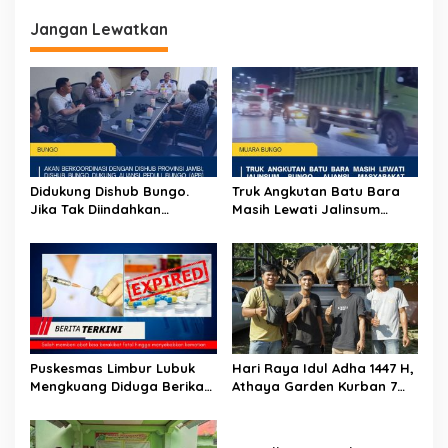
g
Jangan Lewatkan
a
s
i
p
o
s
Didukung Dishub Bungo.
Truk Angkutan Batu Bara
Jika Tak Diindahkan
Masih Lewati Jalinsum
Himbauan, APB Akan Aksi
Bungo, Aliansi Masyarakat
Blokade Angkutan Batu
Peduli Bungo Ancam Demo
Bara di Jalinsum Bungo
Puskesmas Limbur Lubuk
Hari Raya Idul Adha 1447 H,
Mengkuang Diduga Berikan
Athaya Garden Kurban 7
Obat Kadaluwarsa ke
Sapi
Pasien