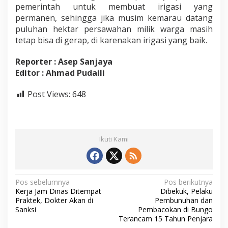
pemerintah untuk membuat irigasi yang
permanen, sehingga jika musim kemarau datang
puluhan hektar persawahan milik warga masih
tetap bisa di gerap, di karenakan irigasi yang baik.
Reporter : Asep Sanjaya
Editor : Ahmad Pudaili
Post Views:
648
Ikuti Kami
N
Pos sebelumnya
Pos berikutnya
Kerja Jam Dinas Ditempat
Dibekuk, Pelaku
a
Praktek, Dokter Akan di
Pembunuhan dan
v
Sanksi
Pembacokan di Bungo
Terancam 15 Tahun Penjara
i