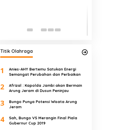
Edi Purwanto, Po
Jambi Caleg DPR 
Di Politik, Titik Kota Jam
Titik Olahraga
1
Anies-AHY Bertemu Satukan Energi
Semangat Perubahan dan Perbaikan
2
Afrizal : Kapolda Jambi akan Bermain
Arung Jeram di Dusun Peninjau
3
Bungo Punya Potensi Wisata Arung
Jeram
4
Sah, Bungo VS Merangin Final Piala
Gubernur Cup 2019