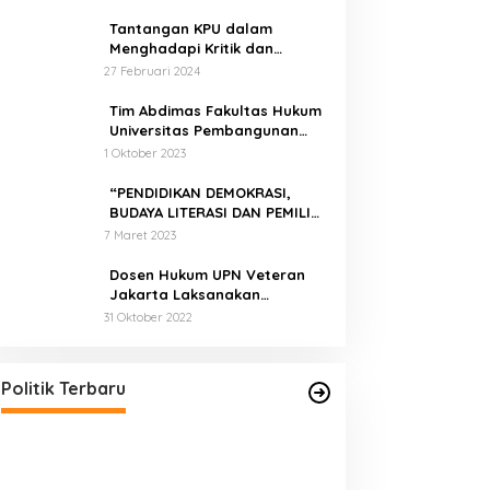
Tantangan KPU dalam
Menghadapi Kritik dan
Tekanan Politik
27 Februari 2024
Tim Abdimas Fakultas Hukum
Universitas Pembangunan
Nasional Veteran Jakarta
1 Oktober 2023
Melakukan Pendampingan
dan Pendaftaran Dua Badan
“PENDIDIKAN DEMOKRASI,
Hukum Sekaligus
BUDAYA LITERASI DAN PEMILIH
CERDAS”
7 Maret 2023
Dosen Hukum UPN Veteran
Jakarta Laksanakan
Pelatihan Pendaftaran Merek
31 Oktober 2022
di Desa Jatisura Kabupaten
Pernah Sadap Karet Untuk Biayai
Indramayu
Sekolah, Edi Purwanto Kini Nyaleg
DPR RI
Di Politik, Titik Kota Jambi
|
22 Juli 2023
Politik Terbaru