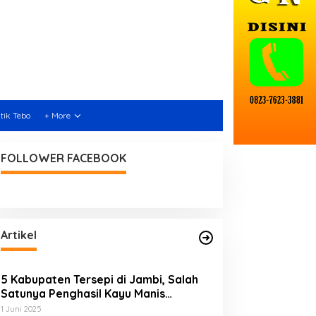
itik Tebo
+ More
FOLLOWER FACEBOOK
Artikel
5 Kabupaten Tersepi di Jambi, Salah
Satunya Penghasil Kayu Manis
Terbesar di Dunia
1 Juni 2025