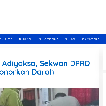
itik Bungo
Titik Kerinci
Titik Sarolangun
Titik Desa
Titik Merangin
T
ti Adiyaksa, Sekwan DPRD
Donorkan Darah