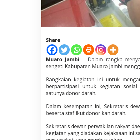
u
a
r
o
J
a
m
Share
b
i
I
Muaro Jambi
– Dalam rangka menyamb
k
sengeti Kabupaten Muaro Jambi menggel
u
t
D
Rangkaian kegiatan ini untuk menga
o
berpartisipasi untuk kegiatan sosi
n
satunya donor darah.
o
r
k
Dalam kesempatan ini, Sekretaris de
a
beserta staf ikut donor kan darah.
n
D
Sekretaris dewan perwakilan rakyat da
a
kegiatan yang diadakan kejaksaan ini s
r
a
masyarakat yang membutuhkan.