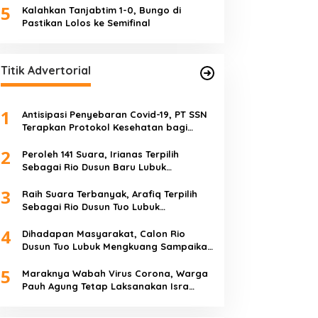
5
Kalahkan Tanjabtim 1-0, Bungo di
Pastikan Lolos ke Semifinal
Titik Advertorial
1
Antisipasi Penyebaran Covid-19, PT SSN
Terapkan Protokol Kesehatan bagi
Karyawan dan Tamu
2
Peroleh 141 Suara, Irianas Terpilih
Sebagai Rio Dusun Baru Lubuk
Mengkuang
3
Raih Suara Terbanyak, Arafiq Terpilih
Sebagai Rio Dusun Tuo Lubuk
Mengkuang
4
Dihadapan Masyarakat, Calon Rio
Dusun Tuo Lubuk Mengkuang Sampaikan
Visi Misi
5
Maraknya Wabah Virus Corona, Warga
Pauh Agung Tetap Laksanakan Isra
Miraj