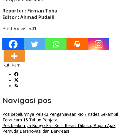
Reporter : Firman Toha
Editor : Ahmad Pudaili
Post Views:
541
Ikuti Kami
Navigasi pos
Pos sebelumnya
Pelaku Penganiayaan Rio / Kades Sekampil
Terancam 15 Tahun Penjara
Pos berikutnya
Bungo Fair Ke_II Resmi Dibuka, Bupati Ajak
Pemuda Berenovasi dan Berkreasi