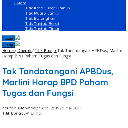
+ More
Titik Kota Sungai Penuh
Titik Muaro Jambi
Titik Batanghari
Titik Tanjab Barat
Titik Tanjab Timur
tutup
tutup
Home
/
Daerah
/
Titik Bungo
Tak Tandatangani APBDus, Marlini
Harap BPD Paham Tugas dan Fungsi
Tak Tandatangani APBDus,
Marlini Harap BPD Paham
Tugas dan Fungsi
naufalnurilahmad
27 April 2019
20 Mei 2019
Titik Bungo
541 Dilihat