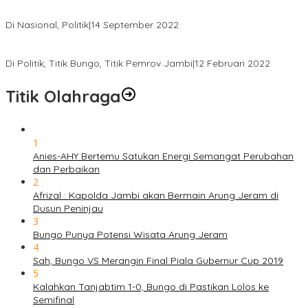
Demokrat dan Wakil Rakyat dari Seluruh Indonesia
Di Nasional, Politik
|
14 September 2022
Gabung ke Demokrat, Wabup Tebo Segera Pamit dari PDIP
Di Politik, Titik Bungo, Titik Pemrov Jambi
|
12 Februari 2022
Titik Olahraga
1
Anies-AHY Bertemu Satukan Energi Semangat Perubahan
dan Perbaikan
2
Afrizal : Kapolda Jambi akan Bermain Arung Jeram di
Dusun Peninjau
3
Bungo Punya Potensi Wisata Arung Jeram
4
Sah, Bungo VS Merangin Final Piala Gubernur Cup 2019
5
Kalahkan Tanjabtim 1-0, Bungo di Pastikan Lolos ke
Semifinal