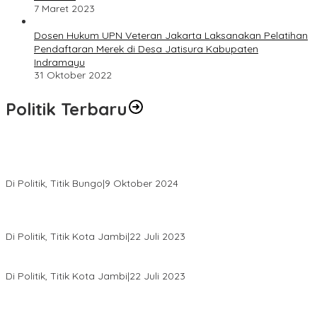
7 Maret 2023
Dosen Hukum UPN Veteran Jakarta Laksanakan Pelatihan
Pendaftaran Merek di Desa Jatisura Kabupaten
Indramayu
31 Oktober 2022
Politik Terbaru
Masyarakat Dusun Daya Murni Kompak Dukungan Jumiwan
Aguza – Maidani
Di Politik, Titik Bungo
|
9 Oktober 2024
Pernah Sadap Karet Untuk Biayai Sekolah, Edi Purwanto Kini
Nyaleg DPR RI
Di Politik, Titik Kota Jambi
|
22 Juli 2023
Edi Purwanto, Politikus Muda Jambi Caleg DPR RI Dapil Jambi
Di Politik, Titik Kota Jambi
|
22 Juli 2023
Sikapi Beban Rakyat Makin Berat dan Maraknya Demo
Penolakan Kenaikan Harga BBM, AHY Panggil Pimpinan