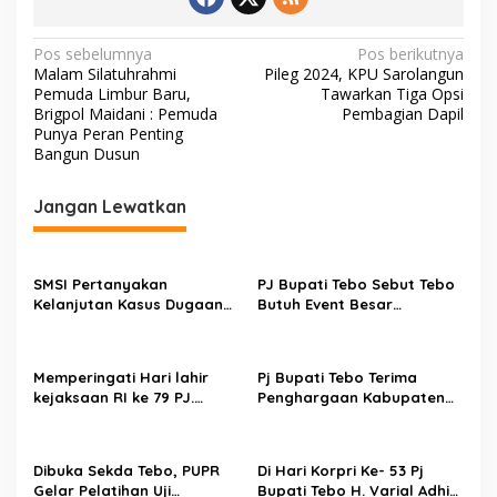
N
Pos sebelumnya
Pos berikutnya
Malam Silatuhrahmi
Pileg 2024, KPU Sarolangun
a
Pemuda Limbur Baru,
Tawarkan Tiga Opsi
v
Brigpol Maidani : Pemuda
Pembagian Dapil
Punya Peran Penting
i
Bangun Dusun
g
Jangan Lewatkan
a
s
i
SMSI Pertanyakan
PJ Bupati Tebo Sebut Tebo
p
Kelanjutan Kasus Dugaan
Butuh Event Besar
Korupsi di Dinas PUPR Tebo
Perhelatan Seni Budaya
o
Sebagai Promosi Daerah
s
Memperingati Hari lahir
Pj Bupati Tebo Terima
kejaksaan RI ke 79 PJ.
Penghargaan Kabupaten
Bupati Tebo Hadir di kantor
Peduli HAM
Kejaksaan Negeri Tebo
Dibuka Sekda Tebo, PUPR
Di Hari Korpri Ke- 53 Pj
Gelar Pelatihan Uji
Bupati Tebo H. Varial Adhi