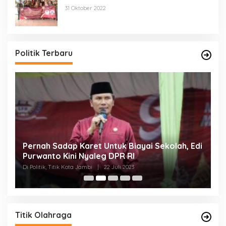
di Desa Jatisura Kabupaten Indramayu
31 Oktober 2022
Politik Terbaru
Pernah Sadap Karet Untuk Biayai Sekolah, Edi
E
Purwanto Kini Nyaleg DPR RI
D
Di Politik, Titik Kota Jambi
|
22 Juli 2023
Di 
Titik Olahraga