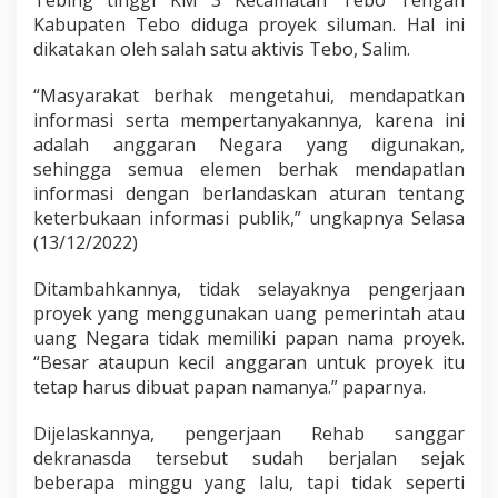
Tebing tinggi KM 3 Kecamatan Tebo Tengah
e
Kabupaten Tebo diduga proyek siluman. Hal ini
h
dikatakan oleh salah satu aktivis Tebo, Salim.
a
b
S
“Masyarakat berhak mengetahui, mendapatkan
a
informasi serta mempertanyakannya, karena ini
n
adalah anggaran Negara yang digunakan,
g
sehingga semua elemen berhak mendapatlan
g
informasi dengan berlandaskan aturan tentang
a
r
keterbukaan informasi publik,” ungkapnya Selasa
D
(13/12/2022)
e
k
Ditambahkannya, tidak selayaknya pengerjaan
r
proyek yang menggunakan uang pemerintah atau
a
n
uang Negara tidak memiliki papan nama proyek.
a
“Besar ataupun kecil anggaran untuk proyek itu
s
tetap harus dibuat papan namanya.” paparnya.
d
a
Dijelaskannya, pengerjaan Rehab sanggar
dekranasda tersebut sudah berjalan sejak
beberapa minggu yang lalu, tapi tidak seperti