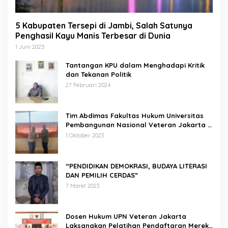
5 Kabupaten Tersepi di Jambi, Salah Satunya
Penghasil Kayu Manis Terbesar di Dunia
1 Juni 2025
Tantangan KPU dalam Menghadapi Kritik
dan Tekanan Politik
27 Februari 2024
Tim Abdimas Fakultas Hukum Universitas
Pembangunan Nasional Veteran Jakarta
Melakukan Pendampingan dan
1 Oktober 2023
Pendaftaran Dua Badan Hukum Sekaligus
“PENDIDIKAN DEMOKRASI, BUDAYA LITERASI
DAN PEMILIH CERDAS”
7 Maret 2023
Dosen Hukum UPN Veteran Jakarta
Laksanakan Pelatihan Pendaftaran Merek