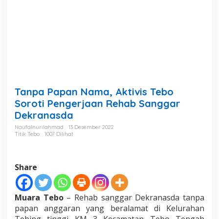
i
v
i
s
T
e
b
o
S
o
Tanpa Papan Nama, Aktivis Tebo
r
o
Soroti Pengerjaan Rehab Sanggar
t
Dekranasda
i
P
Naufalnurilahmad
13 Desember 2022
Titik Tebo
1007 Dilihat
e
n
g
e
Share
r
j
a
Muara Tebo
– Rehab sanggar Dekranasda tanpa
a
n
papan anggaran yang beralamat di Kelurahan
R