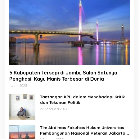
5 Kabupaten Tersepi di Jambi, Salah Satunya
Penghasil Kayu Manis Terbesar di Dunia
1 Juni 2025
Tantangan KPU dalam Menghadapi Kritik
dan Tekanan Politik
27 Februari 2024
Tim Abdimas Fakultas Hukum Universitas
Pembangunan Nasional Veteran Jakarta
Melakukan Pendampingan dan