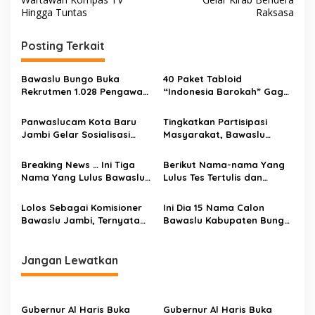
v
Hingga Tuntas
Raksasa
i
g
Posting Terkait
a
s
Bawaslu Bungo Buka
40 Paket Tabloid
Rekrutmen 1.028 Pengawas
“Indonesia Barokah” Gagal
i
TPS
Beredar di Kabupaten
p
Bungo
Panwaslucam Kota Baru
Tingkatkan Partisipasi
Jambi Gelar Sosialisasi
Masyarakat, Bawaslu
o
Pengawasan Partisipatif
Bungo Gelar Sosialisasi
s
Pemilu 2019
Pengawasan Pemilu
Breaking News … Ini Tiga
Berikut Nama-nama Yang
Nama Yang Lulus Bawaslu
Lulus Tes Tertulis dan
Kabupaten / Kota Se
Psikologi Calon Bawaslu Se
Provinsi Jambi
Jambi
Lolos Sebagai Komisioner
Ini Dia 15 Nama Calon
Bawaslu Jambi, Ternyata
Bawaslu Kabupaten Bungo
Wein Arifin Tak Mendapat
Yang Lulus Administrasi
Izin dari KPU
Jangan Lewatkan
Gubernur Al Haris Buka
Gubernur Al Haris Buka