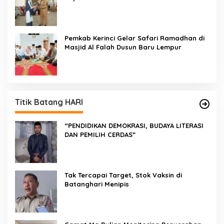
Kepedulian PKK Dengan Masyarakat
Kerinci
Pemkab Kerinci Gelar Safari Ramadhan di
Masjid Al Falah Dusun Baru Lempur
Titik Batang HARI
“PENDIDIKAN DEMOKRASI, BUDAYA LITERASI
DAN PEMILIH CERDAS”
Tak Tercapai Target, Stok Vaksin di
Batanghari Menipis