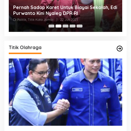
Pernah Sadap Karet Untuk Biayai Sekolah, Edi
E
Purwanto Kini Nyaleg DPR RI
D
Di Politik, Titik Kota Jambi
|
22 Juli 2023
Di 
Titik Olahraga