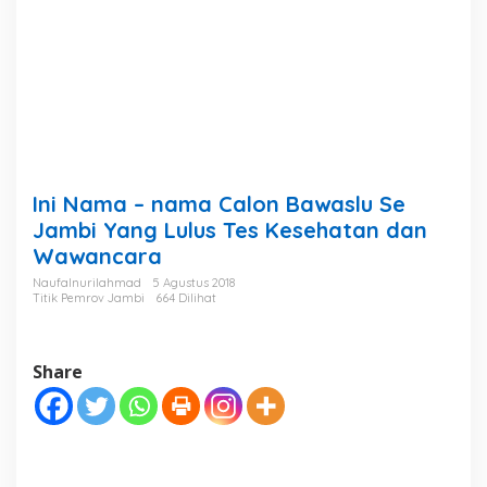
a
w
a
s
l
u
S
e
J
a
Ini Nama – nama Calon Bawaslu Se
m
b
Jambi Yang Lulus Tes Kesehatan dan
i
Wawancara
Y
a
Naufalnurilahmad
5 Agustus 2018
Titik Pemrov Jambi
664 Dilihat
n
g
L
u
Share
l
u
s
T
e
s