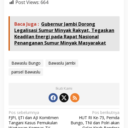
Post Views:
664
K
e
s
e
Baca Juga :
Gubernur Jambi Dorong
h
a
Legalisasi Sumur Minyak Rakyat, Tegaskan
t
Keadilan Energi pada Rapat Nasional
a
Penanganan Sumur Minyak Masyarakat
n
d
a
n
Bawaslu Bungo
Bawaslu Jambi
W
a
pansel Bawaslu
w
a
n
Ikuti Kami
c
a
r
a
N
Pos sebelumnya
Pos berikutnya
FJPI, IJTI dan AJI Komitmen
HUT RI Ke-73, Pemda
a
Tangani Kasus Pemukulan
Bungo, TNI dan Polri akan
Wartawan Kompas TV
Gelar Kirab Bendera