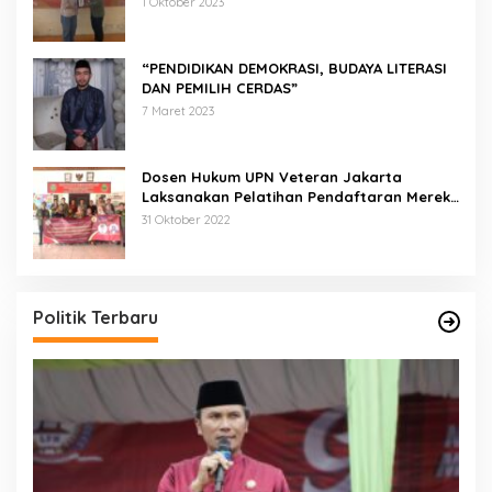
1 Oktober 2023
Pendaftaran Dua Badan Hukum Sekaligus
“PENDIDIKAN DEMOKRASI, BUDAYA LITERASI
DAN PEMILIH CERDAS”
7 Maret 2023
Dosen Hukum UPN Veteran Jakarta
Laksanakan Pelatihan Pendaftaran Merek
di Desa Jatisura Kabupaten Indramayu
31 Oktober 2022
Politik Terbaru