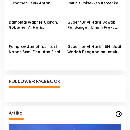
Turnamen Tenis Antar
PKKMB Poltekkes Kemenkes
Alumni Perguruan Tinggi ke-
Jambi, Tekankan Peran
16 se-Indonesia di UNJA
Strategis Tenaga
Kesehatan dan Promosi
Dampingi Wapres Gibran,
Gubernur Al Haris Jawab
Kesehatan
Gubernur Al Haris
Pandangan Umum Fraksi
Perjuangkan MRI Baru dan
DPRD: Komitmen Perkuat
Tambahan Dokter Spesialis
Tata Kelola dan
untuk RSUD Raden
Kesejahteraan Masyarakat
Pemprov Jambi fasilitasi
Gubernur Al Haris: ISMI Jadi
Mattaher
Nobar Semi Final dan Final
Wadah Pengabdian untuk
Piala Dunia di Kantor dan
Membangun Jambi
Rumah Dinas Gubernur
FOLLOWER FACEBOOK
Artikel